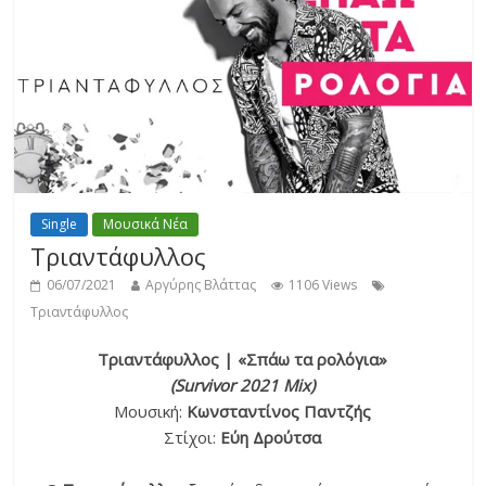
Single
Μουσικά Νέα
Τριαντάφυλλος
06/07/2021
Αργύρης Βλάττας
1106 Views
Τριαντάφυλλος
Τριαντάφυλλος | «Σπάω τα ρολόγια»
(Survivor 2021 Mix)
Μουσική:
Κωνσταντίνος Παντζής
Στίχοι:
Εύη Δρούτσα