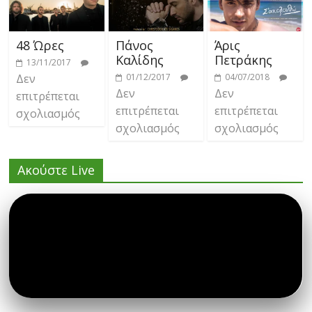
48 Ώρες
Πάνος
Άρις
Καλίδης
Πετράκης
13/11/2017
Δεν
01/12/2017
04/07/2018
Δεν
Δεν
επιτρέπεται
επιτρέπεται
επιτρέπεται
σχολιασμός
σχολιασμός
σχολιασμός
Ακούστε Live