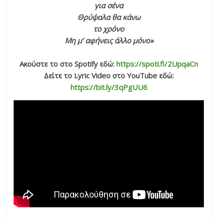
για σένα
Θρύψαλα θα κάνω
το χρόνο
Μη μ’ αφήνεις άλλο μόνο»
Ακούστε το στο Spotify εδώ:
https://spoti.fi/2UpqaCn
Δείτε το Lyric Video στο YouTube εδώ:
https://bit.ly/3qPgUU6