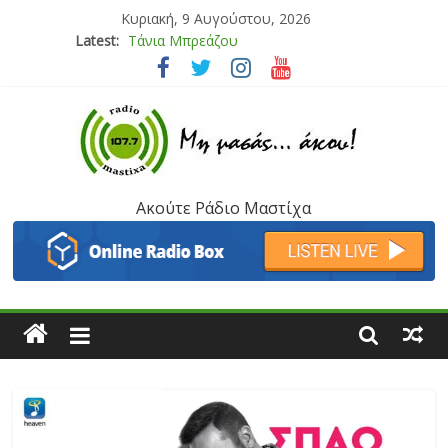
Κυριακή, 9 Αυγούστου, 2026
Latest:
Bliss
Μάνος Τρυπιάς & Γιώργος Στρατάκης
Ιορδάνης Αγαπητός
Μαριάννα Μασάδη
Τάνια Μπρεάζου
Ακούτε Ράδιο Μαστίχα