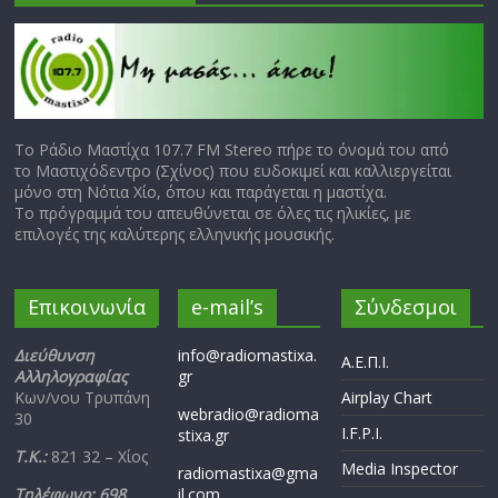
Το Ράδιο Μαστίχα 107.7 FM Stereo πήρε το όνομά του από
το Μαστιχόδεντρο (Σχίνος) που ευδοκιμεί και καλλιεργείται
μόνο στη Νότια Χίο, όπου και παράγεται η μαστίχα.
Το πρόγραμμά του απευθύνεται σε όλες τις ηλικίες, με
επιλογές της καλύτερης ελληνικής μουσικής.
Επικοινωνία
e-mail’s
Σύνδεσμοι
Διεύθυνση
info@radiomastixa.
Α.Ε.Π.Ι.
Αλληλογραφίας
gr
Κων/νου Τρυπάνη
Airplay Chart
webradio@radioma
30
I.F.P.I.
stixa.gr
Τ.Κ.:
821 32 – Χίος
Media Inspector
radiomastixa@gma
Τηλέφωνο: 698
il.com