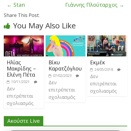
←
Stan
Γιάννης Πλούταρχος
→
Share This Post:
You May Also Like
Ηλίας
Βίκυ
Εκμέκ
Μακρίδης –
Καρατζόγλου
24/05/2018
Ελένη Πέτα
07/02/2023
Δεν
10/11/2021
Δεν
επιτρέπεται
Δεν
επιτρέπεται
σχολιασμός
επιτρέπεται
σχολιασμός
σχολιασμός
Ακούστε Live