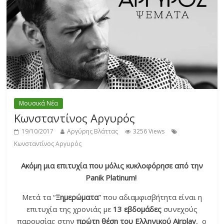
Μουσικά Νέα
Κωνσταντίνος Αργυρός
19/10/2017
Αργύρης Βλάττας
3256 Views
Κωνσταντίνος Αργυρός
Ακόμη μια επιτυχία που μόλις κυκλοφόρησε από την
Panik Platinum!
Μετά τα “
Ξημερώματα
” που αδιαμφισβήτητα είναι η
επιτυχία της χρονιάς με
13 εβδομάδες
συνεχούς
παρουσίας στην
πρώτη θέση του Ελληνικού Airplay
, ο