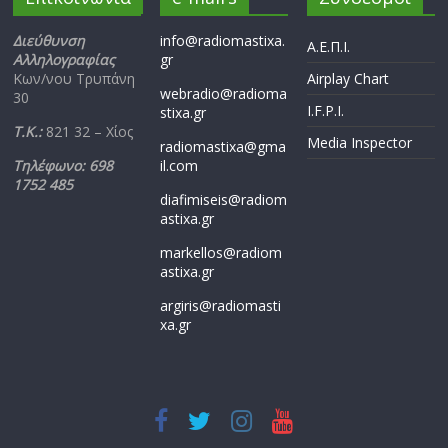
Διεύθυνση
info@radiomastixa.
Α.Ε.Π.Ι.
Αλληλογραφίας
gr
Κων/νου Τρυπάνη
Airplay Chart
webradio@radioma
30
I.F.P.I.
stixa.gr
Τ.Κ.:
821 32 – Χίος
Media Inspector
radiomastixa@gma
Τηλέφωνο: 698
il.com
1752 485
diafimiseis@radiom
astixa.gr
markellos@radiom
astixa.gr
argiris@radiomasti
xa.gr