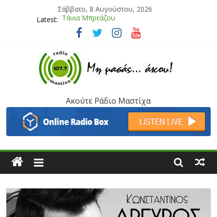
Σάββατο, 8 Αυγούστου, 2026
Latest:
Bliss
Μάνος Τρυπιάς & Γιώργος Στρατάκης
Ιορδάνης Αγαπητός
Μαριάννα Μασάδη
Τάνια Μπρεάζου
Ακούτε Ράδιο Μαστίχα