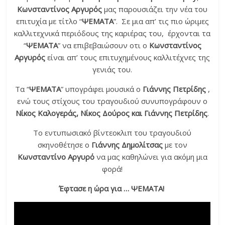
Κωνσταντίνος Αργυρός
μας παρουσιάζει την νέα του
επιτυχία με τίτλο “
ΨΕΜΑΤΑ
”. Σε μια απ’ τις πιο ώριμες
καλλιτεχνικά περιόδους της καριέρας του, έρχονται τα
“
ΨΕΜΑΤΑ
” να επιβεβαιώσουν οτι ο
Κωνσταντίνος
Αργυρός
είναι απ’ τους επιτυχημένους καλλιτέχνες της
γενιάς του.
Τα “
ΨΕΜΑΤΑ
” υπογράφει μουσικά ο
Γιάννης Πετρίδης
,
ενώ τους στίχους του τραγουδιού συνυπογράφουν ο
Νίκος Καλογεράς, Νίκος Δούρος και Γιάννης Πετρίδης
.
Το εντυπωσιακό βίντεοκλιπ του τραγουδιού
σκηνοθέτησε ο
Γιάννης Δημολίτσας
με τον
Κωνσταντίνο Αργυρό
να μας καθηλώνει για ακόμη μια
φορά!
Έφτασε η ώρα για … ΨΕΜΑΤΑ!