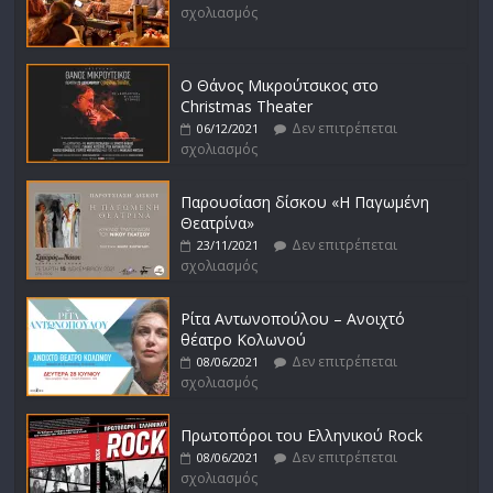
σχολιασμός
Ο Θάνος Μικρούτσικος στο
Christmas Theater
Δεν επιτρέπεται
06/12/2021
σχολιασμός
Παρουσίαση δίσκου «Η Παγωμένη
Θεατρίνα»
Δεν επιτρέπεται
23/11/2021
σχολιασμός
Ρίτα Αντωνοπούλου – Ανοιχτό
θέατρο Κολωνού
Δεν επιτρέπεται
08/06/2021
σχολιασμός
Πρωτοπόροι του Ελληνικού Rock
Δεν επιτρέπεται
08/06/2021
σχολιασμός