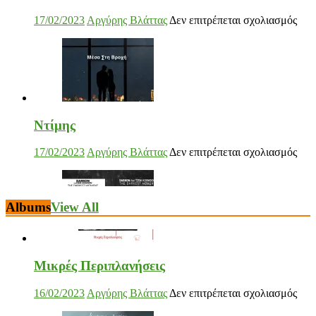
Ντίμης
στο
17/02/2023
Αργύρης Βλάττας
Δεν επιτρέπεται σχολιασμός
Ντί
Darkon feat. Τζένη Κοσμίδου
Albums
View All
στο
17/02/2023
Αργύρης Βλάττας
Δεν επιτρέπεται σχολιασμός
Dar
feat.
Τζέ
Κοσ