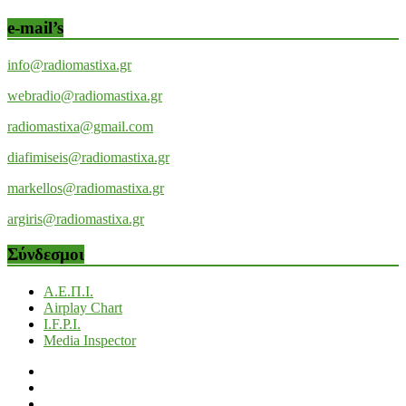
e-mail’s
info@radiomastixa.gr
webradio@radiomastixa.gr
radiomastixa@gmail.com
diafimiseis@radiomastixa.gr
markellos@radiomastixa.gr
argiris@radiomastixa.gr
Σύνδεσμοι
Α.Ε.Π.Ι.
Airplay Chart
I.F.P.I.
Media Inspector