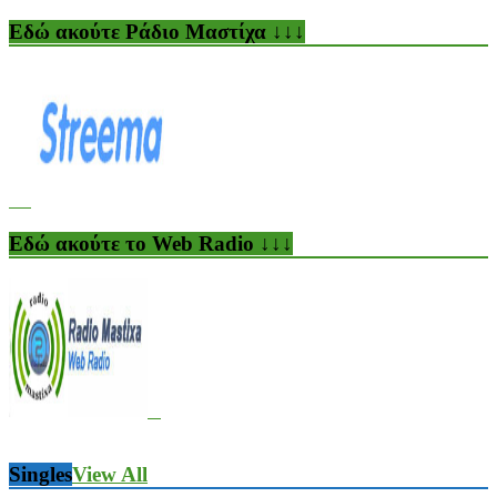
Εδώ ακούτε Ράδιο Μαστίχα ↓↓↓
Εδώ ακούτε το Web Radio ↓↓↓
Singles
View All