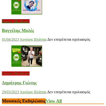
Γιώργος
Στρατάκης
Πρώτη Μετάδοση
Βαγγέλης Μολές
στο
01/04/2023
Αργύρης Βλάττας
Δεν επιτρέπεται σχολιασμός
Βαγγέλης
Μολές
Πρώτη Μετάδοση
Δημήτρης Γιώτης
στο
29/03/2023
Αργύρης Βλάττας
Δεν επιτρέπεται σχολιασμός
Δημήτρης
Γιώτης
Μουσικές Εκδηλώσεις
View All