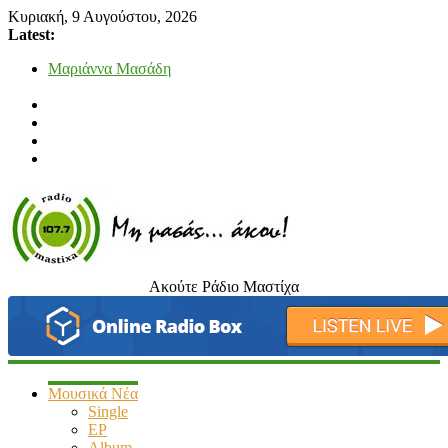
Κυριακή, 9 Αυγούστου, 2026
Latest:
Μαριάννα Μασάδη
Τάνια Μπρεάζου
Bliss
Μάνος Τρυπιάς & Γιώργος Στρατάκης
Ιορδάνης Αγαπητός
Ακούτε Ράδιο Μαστίχα
radiomastixa.gr
Μη
μασάς…
άκου
Μουσικά Νέα
Single
EP
Album