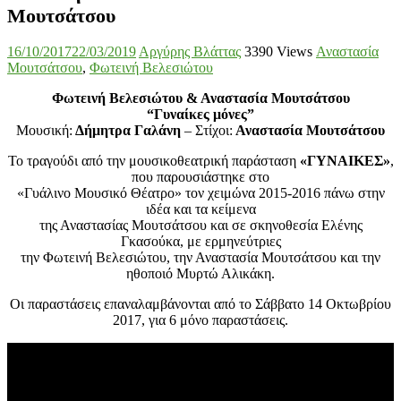
Μουτσάτσου
16/10/2017
22/03/2019
Αργύρης Βλάττας
3390 Views
Αναστασία
Μουτσάτσου
,
Φωτεινή Βελεσιώτου
Φωτεινή Βελεσιώτου & Αναστασία Μουτσάτσου
“
Γυναίκες μόνες
”
Μουσική:
Δήμητρα Γαλάνη
– Στίχοι:
Αναστασία Μουτσάτσου
Το τραγούδι από την μουσικοθεατρική παράσταση
«ΓΥΝΑΙΚΕΣ»
,
που παρουσιάστηκε στο
«Γυάλινο Μουσικό Θέατρο» τον χειμώνα 2015-2016 πάνω στην
ιδέα και τα κείμενα
της Αναστασίας Μουτσάτσου και σε σκηνοθεσία Ελένης
Γκασούκα, με ερμηνεύτριες
την Φωτεινή Βελεσιώτου, την Αναστασία Μουτσάτσου και την
ηθοποιό Μυρτώ Αλικάκη.
Οι παραστάσεις επαναλαμβάνονται από το Σάββατο 14 Οκτωβρίου
2017, για 6 μόνο παραστάσεις.