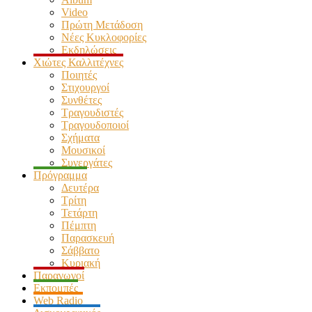
Video
Πρώτη Μετάδοση
Νέες Κυκλοφορίες
Εκδηλώσεις
Χιώτες Καλλιτέχνες
Ποιητές
Στιχουργοί
Συνθέτες
Τραγουδιστές
Τραγουδοποιοί
Σχήματα
Μουσικοί
Συνεργάτες
Πρόγραμμα
Δευτέρα
Τρίτη
Τετάρτη
Πέμπτη
Παρασκευή
Σάββατο
Κυριακή
Παραγωγοί
Εκπομπές
Web Radio