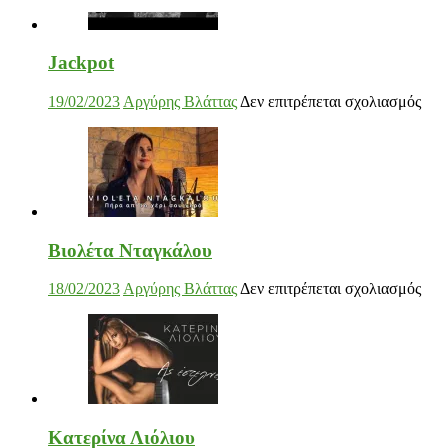
Βιολέτα Νταγκάλου
στο
18/02/2023
Αργύρης Βλάττας
Δεν επιτρέπεται σχολιασμός
Βιο
Ντα
Κατερίνα Λιόλιου
στο
17/02/2023
Αργύρης Βλάττας
Δεν επιτρέπεται σχολιασμός
Κατ
Λιό