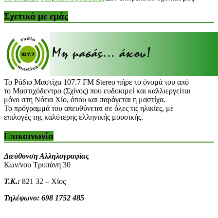
Πρόγρ
Κυριακ
Σχετικά με εμάς
Το Ράδιο Μαστίχα 107.7 FM Stereo πήρε το όνομά του από
το Μαστιχόδεντρο (Σχίνος) που ευδοκιμεί και καλλιεργείται
μόνο στη Νότια Χίο, όπου και παράγεται η μαστίχα.
Το πρόγραμμά του απευθύνεται σε όλες τις ηλικίες, με
επιλογές της καλύτερης ελληνικής μουσικής.
Επικοινωνία
Διεύθυνση Αλληλογραφίας
Κων/νου Τρυπάνη 30
Τ.Κ.:
821 32 – Χίος
Τηλέφωνο: 698 1752 485