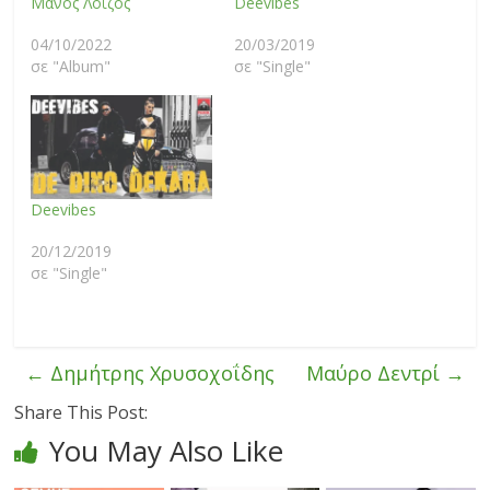
Μάνος Λοΐζος
Deevibes
04/10/2022
20/03/2019
σε "Album"
σε "Single"
Deevibes
20/12/2019
σε "Single"
←
Δημήτρης Χρυσοχοΐδης
Μαύρο Δεντρί
→
Share This Post:
You May Also Like