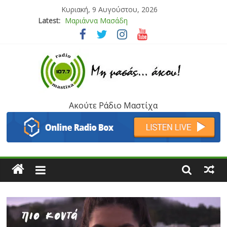
Κυριακή, 9 Αυγούστου, 2026
Μαριάννα Μασάδη
Latest:
Τάνια Μπρεάζου
Bliss
Μάνος Τρυπιάς & Γιώργος Στρατάκης
Ιορδάνης Αγαπητός
Ακούτε Ράδιο Μαστίχα