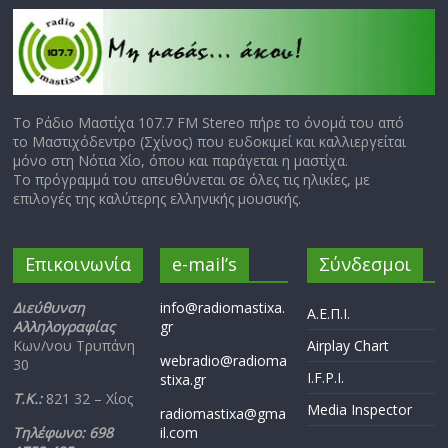
Το Ράδιο Μαστίχα 107.7 FM Stereo πήρε το όνομά του από
το Μαστιχόδεντρο (Σχίνος) που ευδοκιμεί και καλλιεργείται
μόνο στη Νότια Χίο, όπου και παράγεται η μαστίχα.
Το πρόγραμμά του απευθύνεται σε όλες τις ηλικίες, με
επιλογές της καλύτερης ελληνικής μουσικής.
Επικοινωνία
e-mail’s
Σύνδεσμοι
Διεύθυνση
info@radiomastixa.
Α.Ε.Π.Ι.
Αλληλογραφίας
gr
Κων/νου Τρυπάνη
Airplay Chart
webradio@radioma
30
I.F.P.I.
stixa.gr
Τ.Κ.:
821 32 – Χίος
Media Inspector
radiomastixa@gma
Τηλέφωνο: 698
il.com