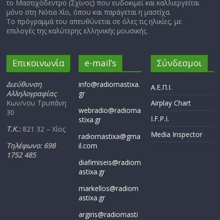
το Μαστιχόδεντρο (Σχίνος) που ευδοκιμεί και καλλιεργείται
μόνο στη Νότια Χίο, όπου και παράγεται η μαστίχα.
Το πρόγραμμά του απευθύνεται σε όλες τις ηλικίες, με
επιλογές της καλύτερης ελληνικής μουσικής.
Επικοινωνία
e-mail’s
Σύνδεσμοι
Διεύθυνση
info@radiomastixa.
Α.Ε.Π.Ι.
Αλληλογραφίας
gr
Κων/νου Τρυπάνη
Airplay Chart
webradio@radioma
30
I.F.P.I.
stixa.gr
Τ.Κ.:
821 32 – Χίος
Media Inspector
radiomastixa@gma
Τηλέφωνο: 698
il.com
1752 485
diafimiseis@radiom
astixa.gr
markellos@radiom
astixa.gr
argiris@radiomasti