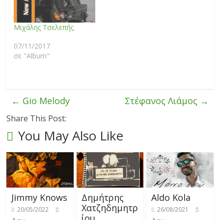
Μιχάλης Τσελεπής
07/11/2017
σε "Album"
←
Gio Melody
Στέφανος Λιάμος
→
Share This Post:
You May Also Like
Jimmy Knows
Δημήτρης
Aldo Kola
Χατζηδημητρ
20/05/2022
26/08/2021
ίου