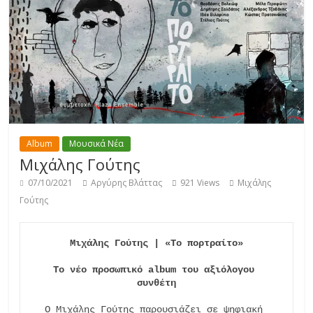
Album
Μουσικά Νέα
Μιχάλης Γούτης
07/10/2021
Αργύρης Βλάττας
921 Views
Μιχάλης
Γούτης
Το νέο προσωπικό album του αξιόλογου 
συνθέτη
Ο Μιχάλης Γούτης παρουσιάζει σε ψηφιακή 