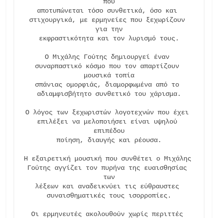
που

αποτυπώνεται τόσο συνθετικά, όσο και 
στιχουργικά, με ερμηνείες που ξεχωρίζουν 
για την

εκφραστικότητα και τον λυρισμό τους.

Ο Μιχάλης Γούτης δημιουργεί έναν 
συναρπαστικό κόσμο που τον απαρτίζουν 
μουσικά τοπία

σπάνιας ομορφιάς, διαμορφωμένα από το 
αδιαμφισβήτητο συνθετικό του χάρισμα.

Ο λόγος των ξεχωριστών λογοτεχνών που έχει 
επιλέξει να μελοποιήσει είναι υψηλού 
επιπέδου

ποίηση, διαυγής και ρέουσα.

Η εξαιρετική μουσική που συνθέτει ο Μιχάλης 
Γούτης αγγίζει τον πυρήνα της ευαισθησίας 
των

λέξεων και αναδεικνύει τις εύθραυστες 
συναισθηματικές τους ισορροπίες.

Οι ερμηνευτές ακολουθούν χωρίς περιττές 