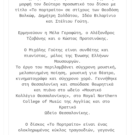
μορφή τον δεύτερο προσωπικό του δίσκο με

τίτλο «Το πορτραίτο» σε στίχους των Θεοδόση 
Βολκώφ, Δημήτρη Σολδάτου, Ιδέα Βιλαρίνιο

και Στέλιου Γούτη.

Ερμηνεύουν η Μέλα Γεροφώτη, ο Αλέξανδρος 
Τζοβάνης και ο Κώστας Πρατσινάκης.

Ο Μιχάλης Γούτης είναι συνθέτης και 
πιανίστας, μέλος της Ένωσης Ελλήνων 
Μουσουργών.

Το έργο του περιλαμβάνει σύγχρονη μουσική, 
μελοποιημένη ποίηση, μουσική για θέατρο,

κινηματογράφο και σύγχρονο χορό. Γεννήθηκε 
στη Θεσσαλονίκη και σπούδασε θεωρητικά

και πιάνο στο ωδείο «Μουσικό

Κολλέγιο Θεσσαλονίκης», στο Royal Northern 
College of Music της Αγγλίας και στο 
Κρατικό

Ωδείο Θεσσαλονίκης.

Ο δίσκος «Το Πορτραίτο» είναι ένας 
ολοκληρωμένος κύκλος τραγουδιών, γεγονός 