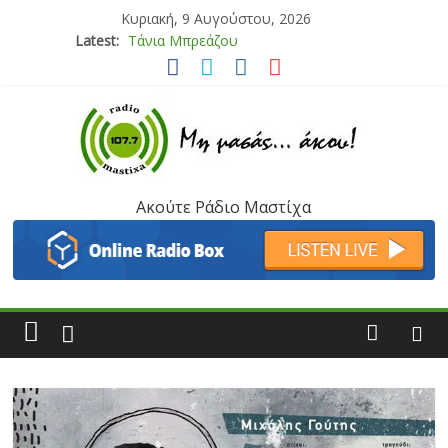
Κυριακή, 9 Αυγούστου, 2026
Latest:
Bliss
Μάνος Τρυπιάς & Γιώργος Στρατάκης
Ιορδάνης Αγαπητός
Μαριάννα Μασάδη
Τάνια Μπρεάζου
Ακούτε Ράδιο Μαστίχα