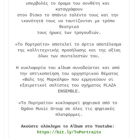
υπερβολές το όραμα του συνθέτη και 
καταγράφουν

στον δίσκο το σπάνιο ταλέντο τους και την 
ικανότητά τους να ταυτίζονται με τρόπο 
θεατρικό

τους ήρωες των τραγουδιών.

«Το Πορτραίτο» αποτελεί το άρτιο αποτέλεσμα 
της καλλιτεχνικής προσήλωσης και της αξίας

όλων των συντελεστών του.

Η κυκλοφορία του album συνοδεύεται και από 
την οπτικοποίηση του ορχηστρικού θέματος

«Βαλς της Μαρκόλφα» που ερμηνεύουν οι 
εξαιρετικοί σολίστες του σχήματος PLAZA 
ENSEMBLE.

«Το Πορτραίτο» κυκλοφορεί ψηφιακά από το 
Ogdoo Music Group σε όλες τις ψηφιακές 
πλατφόρμες.

Ακούστε ολόκληρο το Album στο Youtube: 
https://bit.ly/ToPortraito