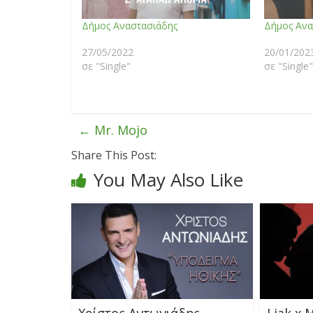
Δήμος Αναστασιάδης
Δήμος Ανα
27/05/2022
20/01/202
σε "Single"
σε "Single"
←
Mr. Mojo
Share This Post:
You May Also Like
Χρίστος Αντωνιάδης
Liak x M