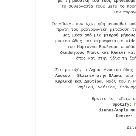
με τη μουσική του τους εμπνευσμέ
τη συνεργασία τους μετά το προη
Την παραγ
Το «Πες», που έχει ήδη αγαπηθεί από
πρώτη του ραδιοφωνική μετάδοση τι
μας μέσα από μία 
μικρού μήκους
μυστηριώδες και ατμοσφαιρικό vide
του Μαριάννα Βούλγαρη υποδύο
διαβόητους Μπόνι και Κλάιντ
 και
όπως και στην ίδια τη ζω
Στο μεταξύ, ο Δήμος Αναστασιάδης 
Λυσίου - Stairs» στην Πλάκα
, από 
Κυριακή και Δευτέρα
. Μαζί του η 
Μ
Μηλιού, Nafsica, Γιάννη
Spotify: 
iTunes/Apple Mu
Deezer: 
Δεί