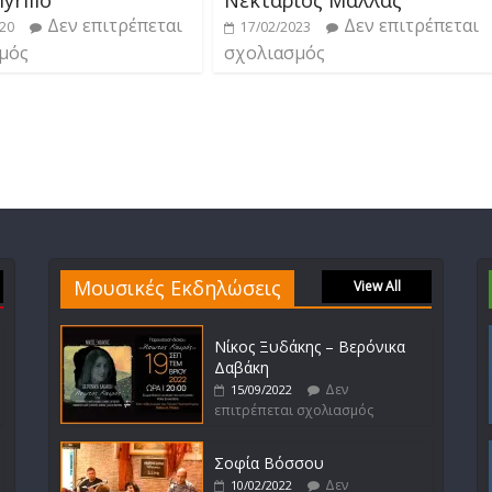
Δεν επιτρέπεται
Δεν επιτρέπεται
020
17/02/2023
μός
σχολιασμός
Μουσικές Εκδηλώσεις
View All
Νίκος Ξυδάκης – Βερόνικα
Δαβάκη
Δεν
15/09/2022
επιτρέπεται σχολιασμός
Σοφία Βόσσου
Δεν
10/02/2022