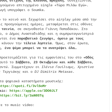
νους στίχους της Ελεάνας Βραχάλη
, συνεχίζοντας

γούμενο επιτυχημένο single «Τώρα Μιλάω Εγώ».

ωγή υπογράφει ο Soumka.

 το κοινό και ξεχωρίσει στο airplay μέσα από την

ς προηγούμενες ημέρες, μεταφέρεται στις οθόνες

 ταινία
, σε σκηνοθεσία Γιάννη Παπαδάκου. Στο

o, ο Δήμος Ανασταδιάδης και η συμπρωταγωνίστριά

νται ένα 
παραβατικό ζευγάρι, όμοιο με τους
 κάνουν την 
τέλεια ληστεία
. Όμως, στον έρωτα,

ή, 
ένα ψέμα μπορεί να τα ανατρέψει όλα…
προετοιμάζεται για τις εμφανίσεις του στο 
«Οδός
αυτό το 
Σάββατο, 23 Οκτωβρίου και κάθε Σάββατο,
αντώ
. Συμμετέχουν οι 
Ιλένια Γουίλιαμς, Χριστίνα

ς Τεργιάκης
 και o 
DJ Dimitris Metaxas
.

https://spoti.fi/3vlSoMr
sic: 
https://apple.co/3DO0JLT
https://bit.ly/3aN0STq
τε το music video: