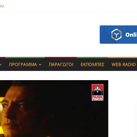
 & Γιώργος Στρατάκης
πητός
σάδη
ου
ΠΡΌΓΡΑΜΜΑ
ΠΑΡΑΓΩΓΟΊ
ΕΚΠΟΜΠΈΣ
WEB RADIO