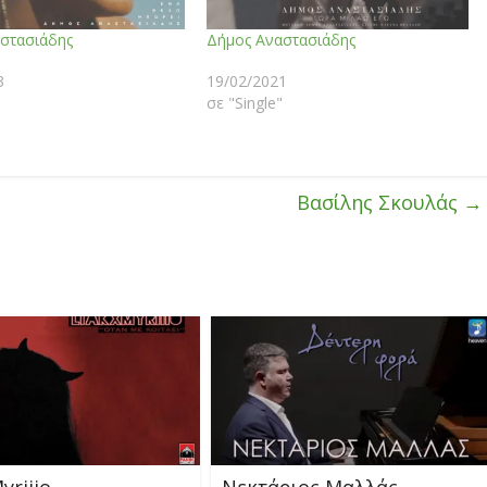
στασιάδης
Δήμος Αναστασιάδης
3
19/02/2021
σε "Single"
Βασίλης Σκουλάς
→
yriiio
Νεκτάριος Μαλλάς