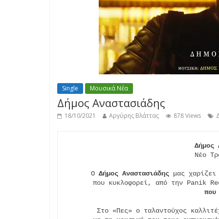
Single
Μουσικά Νέα
Δήμος Αναστασιάδης
18/10/2021
Αργύρης Βλάττας
878 Views
Δήμος 
Νέο Τρ
Ο 
Δήμος Αναστασιάδης
 μας χαρίζει
που κυκλοφορεί, από την Panik Re
που
Στο «Πες» ο ταλαντούχος καλλιτέ