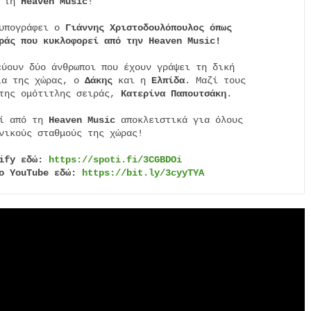
 τη 
Heaven Music
!

υπογράφει ο 
Γιάννης Χριστοδουλόπουλος όπως
ράς που κυκλοφορεί από την Heaven Music!
ύουν δύο άνθρωποι που έχουν γράψει τη δική

ία της χώρας, ο 
Δάκης
 και η 
Ελπίδα
. Μαζί τους

της ομότιτλης σειράς, 
Κατερίνα Παπουτσάκη
.

ί από τη 
Heaven Music
 αποκλειστικά για όλους

νικούς σταθμούς της χώρας!

ify εδώ: 
https://spoti.fi/3CGBDOi
ο YouTube εδώ: 
https://bit.ly/3cyyTYA