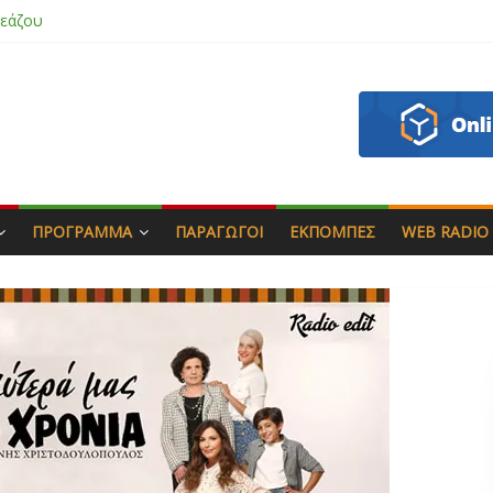
εάζου
πιάς & Γιώργος Στρατάκης
Αγαπητός
 Μασάδη
ΠΡΌΓΡΑΜΜΑ
ΠΑΡΑΓΩΓΟΊ
ΕΚΠΟΜΠΈΣ
WEB RADIO