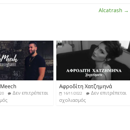
Alcatrash
→
nMeech
Αφροδίτη Χατζημηνά
Δεν επιτρέπεται
Δεν επιτρέπεται
020
16/11/2022
μός
σχολιασμός