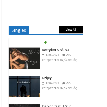
Singles
View All
Κατερίνα Λιόλιου
Δεν
17/02/2023
επιτρέπεται σχολιασμός
Ντίμης
Δεν
17/02/2023
επιτρέπεται σχολιασμός
Darkon feat. Τζένη