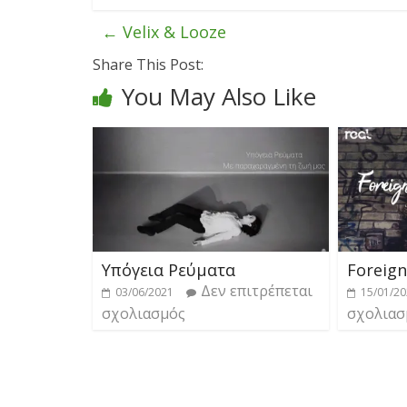
←
Velix & Looze
Share This Post:
You May Also Like
Υπόγεια Ρεύματα
Foreig
Δεν επιτρέπεται
03/06/2021
15/01/2
σχολιασμός
σχολιασ