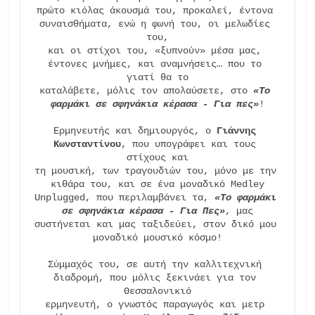
πρώτο κιόλας άκουσμά του, προκαλεί, έντονα 
συναισθήματα, ενώ η φωνή του, οι μελωδίες 
του,

και οι στίχοι του, «ξυπνούν» μέσα μας, 
έντονες μνήμες, και αναμνήσεις… που το 
γιατί θα το

καταλάβετε, μόλις τον απολαύσετε, στο 
«Το 
φαρμάκι σε σφηνάκια κέρασα - Για πες»
!

Ερμηνευτής και δημιουργός, ο 
Γιάννης 
Κωνσταντίνου
, που υπογράφει και τους 
στίχους και

τη μουσική, των τραγουδιών του, μόνο με την 
κιθάρα του, και σε ένα μοναδικό Medley

Unplugged, που περιλαμβάνει τα, 
«Το φαρμάκι 
σε σφηνάκια κέρασα - Για Πες»
, μας

συστήνεται και μας ταξιδεύει, στον δικό μου 
μοναδικό μουσικό κόσμο!

Σύμμαχός του, σε αυτή την καλλιτεχνική 
διαδρομή, που μόλις ξεκινάει για τον 
Θεσσαλονικιό

ερμηνευτή, ο γνωστός παραγωγός και μετρ 