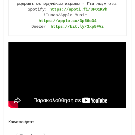
φαρμάκι σε σφηνάκια κέρασα - Για πες»
 στα:

Spotify: 
https://spoti.fi/3FO1KVh
iTunes/Apple Music: 
https://apple.co/3p56e34
Deezer: 
https://bit.ly/3xp5FVz
Κοινοποιήστε: