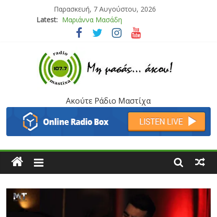
Παρασκευή, 7 Αυγούστου, 2026
Latest:
Μαριάννα Μασάδη
Τάνια Μπρεάζου
Bliss
Μάνος Τρυπιάς & Γιώργος Στρατάκης
Ιορδάνης Αγαπητός
Ακούτε Ράδιο Μαστίχα