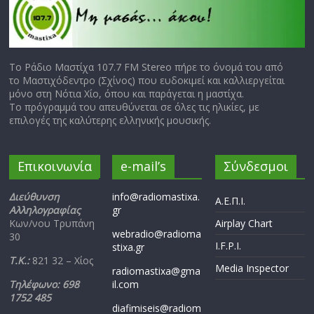
Το Ράδιο Μαστίχα 107.7 FM Stereo πήρε το όνομά του από
το Μαστιχόδεντρο (Σχίνος) που ευδοκιμεί και καλλιεργείται
μόνο στη Νότια Χίο, όπου και παράγεται η μαστίχα.
Το πρόγραμμά του απευθύνεται σε όλες τις ηλικίες, με
επιλογές της καλύτερης ελληνικής μουσικής.
Επικοινωνία
e-mail’s
Σύνδεσμοι
Διεύθυνση
info@radiomastixa.
Α.Ε.Π.Ι.
Αλληλογραφίας
gr
Κων/νου Τρυπάνη
Airplay Chart
webradio@radioma
30
I.F.P.I.
stixa.gr
Τ.Κ.:
821 32 – Χίος
Media Inspector
radiomastixa@gma
Τηλέφωνο: 698
il.com
1752 485
diafimiseis@radiom