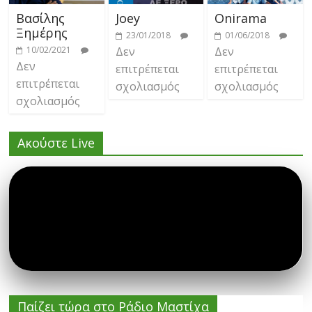
Βασίλης
Joey
Onirama
Ξημέρης
23/01/2018
01/06/2018
10/02/2021
Δεν
Δεν
Δεν
επιτρέπεται
επιτρέπεται
επιτρέπεται
σχολιασμός
σχολιασμός
σχολιασμός
Ακούστε Live
Παίζει τώρα στο Ράδιο Μαστίχα