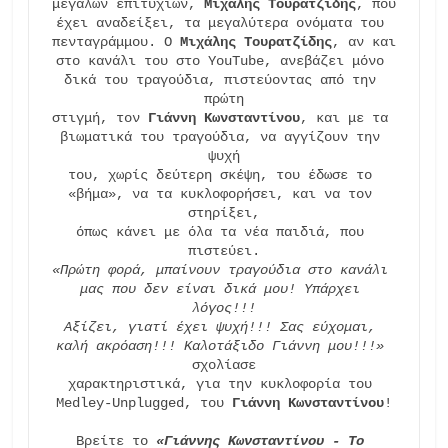
μεγάλων επιτυχιών, 
Μιχάλης Τουρατζίδης
, που

έχει αναδείξει, τα μεγαλύτερα ονόματα του 
πενταγράμμου. Ο 
Μιχάλης Τουρατζίδης
, αν και

στο κανάλι του στο YouTube, ανεβάζει μόνο 
δικά του τραγούδια, πιστεύοντας από την 
πρώτη

στιγμή, τον 
Γιάννη Κωνσταντίνου
, και με τα 
βιωματικά του τραγούδια, να αγγίζουν την 
ψυχή

του, χωρίς δεύτερη σκέψη, του έδωσε το 
«βήμα», να τα κυκλοφορήσει, και να τον 
στηρίξει,

όπως κάνει με όλα τα νέα παιδιά, που 
«Πρώτη φορά, μπαίνουν τραγούδια στο κανάλι 
μας που δεν είναι δικά μου! Υπάρχει 
λόγος!!!
Αξίζει, γιατί έχει ψυχή!!! Σας εύχομαι, 
καλή ακρόαση!!! Καλοτάξιδο Γιάννη μου!!!»
σχολίασε

χαρακτηριστικά, για την κυκλοφορία του 
Medley-Unplugged, του 
Γιάννη Κωνσταντίνου
!

Βρείτε το 
«Γιάννης Κωνσταντίνου - Το 