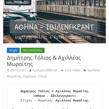
Single
Μουσικά Νέα
Δημήτρης Τόλιας & Αχιλλέας
Μωραΐτης
09/12/2021
Αργύρης Βλάττας
1222 Views
Αχιλλέας
,
Μωραΐτης
Δημήτρης Τόλιας
Δημήτρης Τόλιας
 & 
Αχιλλέας Μωραΐτης

«Αθήνα - Σβίλενγκραντ»
Στίχοι - Μουσική: 
Αχιλλέας Μωραΐτης