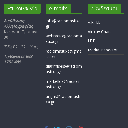
Επικοινωνία
e-mail’s
Σύνδεσμοι
Διεύθυνση
info@radiomastixa.
Α.Ε.Π.Ι.
Αλληλογραφίας
gr
Κων/νου Τρυπάνη
Airplay Chart
webradio@radioma
30
I.F.P.I.
stixa.gr
Τ.Κ.:
821 32 – Χίος
Media Inspector
radiomastixa@gma
Τηλέφωνο: 698
il.com
1752 485
diafimiseis@radiom
astixa.gr
markellos@radiom
astixa.gr
argiris@radiomasti
xa.gr