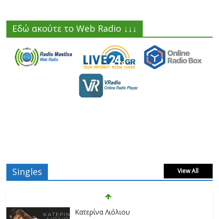
Εδώ ακούτε το Web Radio ↓↓↓
Singles
View All
Κατερίνα Λιόλιου