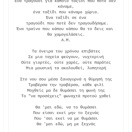
Ένα τραγούδι για κάποιο ταξίδι που ποτέ δεν 
κάναμε,

ένα ταξίδι που κάναμε χώρια.

Ένα ταξίδι σε ένα

 τραγούδι που ποτέ δεν τραγουδήσαμε.

Ένα τραίνο που κάπου κάπου θα το δεις και 
θα χαμογελάσεις.

Α.Μ.

Τα όνειρα του χρόνου επιβάτες

Σε μια ταχεία φεύγουν, νυχτερινή

Ούτε γιορτές, ούτε χαρές, ούτε παράτες

Μια μουσική τα ακολουθεί, λυπητερή

Στο νου σου μέσα ξαναγυρνά η θύμησή της

Τραβέρσα την τραβέρσα, κάθε φιλί

Μοχθείς μα δε θυμάσαι τη φωνή της

Το "να προσέχεις" φωναχτά προτού χαθεί

Θα 'μαι εδώ, να το θυμάσαι

Που είσαι εκεί μην το ξεχνάς

Που 'σαι εκεί να με θυμάσαι

Θα 'μαι εδώ, μη με ξεχνάς
