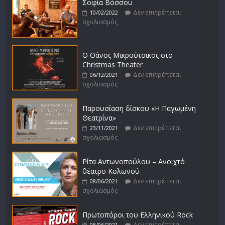
Σοφία Βόσσου
Δεν επιτρέπεται
10/02/2022
σχολιασμός
Ο Θάνος Μικρούτσικος στο
Christmas Theater
Δεν επιτρέπεται
06/12/2021
σχολιασμός
Παρουσίαση δίσκου «Η Παγωμένη
Θεατρίνα»
Δεν επιτρέπεται
23/11/2021
σχολιασμός
Ρίτα Αντωνοπούλου – Ανοιχτό
θέατρο Κολωνού
Δεν επιτρέπεται
08/06/2021
σχολιασμός
Πρωτοπόροι του Ελληνικού Rock
Δεν επιτρέπεται
08/06/2021