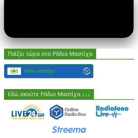
Παίζει τώρα στο Ράδιο Μαστίχα
Ράδιο Μαστίχα
Εδώ ακούτε Ράδιο Μαστίχα ↓↓↓