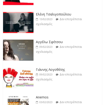
Jackpot
Δεν επιτρέπεται
19/02/2023
Ελένη Τσαλιγοπούλου
σχολιασμός
Δεν επιτρέπεται
13/02/2023
σχολιασμός
Βιολέτα Νταγκάλου
Δεν επιτρέπεται
18/02/2023
Αγγέλω Σφέτσου
σχολιασμός
Δεν επιτρέπεται
09/02/2023
σχολιασμός
Γιάννης Λογοθέτης
Δεν επιτρέπεται
09/02/2023
σχολιασμός
Anemos
Δεν επιτρέπεται
03/02/2023