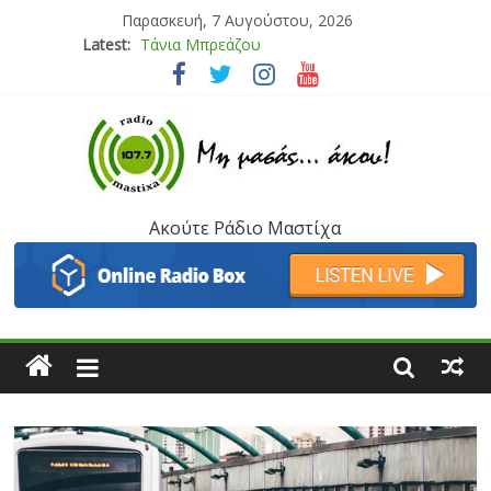
Παρασκευή, 7 Αυγούστου, 2026
Latest:
Bliss
Μάνος Τρυπιάς & Γιώργος Στρατάκης
Ιορδάνης Αγαπητός
Μαριάννα Μασάδη
Τάνια Μπρεάζου
Ακούτε Ράδιο Μαστίχα