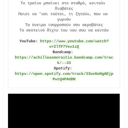
Το τραίνο μπαίνει στο σταθμό, κοιτούν 
διαβάτες

Ποιοι να 'ναι τούτοι, τι ζητούν, που να 
γυρνάν

Τα όνειρα ισορροπούν σαν ακροβάτες

Το σκοτεινό δίχτυ του νου σου να κεντάν

YouTube: 
https://www.youtube.com/watch?
v=IlTF7Yev1iQ
Bandcamp: 
https://achilleasmoraitis.bandcamp.com/trac
k/--33
Spotify: 
https://open.spotify.com/track/33uv6eHgAEjp
PwtQ4PAUDR