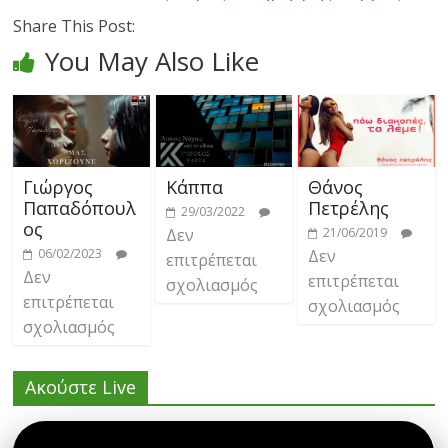
Share This Post:
You May Also Like
Γιώργος
Κάππα
Θάνος
Παπαδόπουλ
Πετρέλης
29/03/2022
ος
Δεν
21/06/2019
06/02/2023
Δεν
επιτρέπεται
Δεν
επιτρέπεται
σχολιασμός
επιτρέπεται
σχολιασμός
σχολιασμός
Ακούστε Live