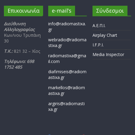
Επικοινωνία
e-mail’s
Σύνδεσμοι
Διεύθυνση
info@radiomastixa.
Α.Ε.Π.Ι.
Αλληλογραφίας
gr
Κων/νου Τρυπάνη
Airplay Chart
webradio@radioma
30
I.F.P.I.
stixa.gr
Τ.Κ.:
821 32 – Χίος
Media Inspector
radiomastixa@gma
Τηλέφωνο: 698
il.com
1752 485
diafimiseis@radiom
astixa.gr
markellos@radiom
astixa.gr
argiris@radiomasti
xa.gr