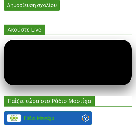
Ακούστε Live
Παίζει τώρα στο Ράδιο Μαστίχα
Ράδιο Μαστίχα