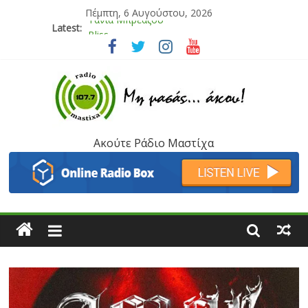
Πέμπτη, 6 Αυγούστου, 2026
Latest:
Bliss
Μάνος Τρυπιάς & Γιώργος Στρατάκης
Ιορδάνης Αγαπητός
Μαριάννα Μασάδη
Τάνια Μπρεάζου
Ακούτε Ράδιο Μαστίχα