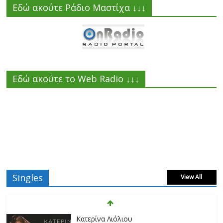
Εδώ ακούτε Ράδιο Μαστίχα ↓↓↓
Εδώ ακούτε το Web Radio ↓↓↓
Singles
View All
Κατερίνα Λιόλιου
Δεν επιτρέπεται
17/02/2023