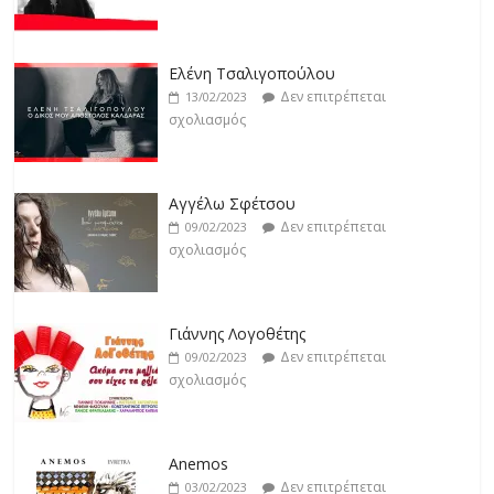
Jackpot
Δεν επιτρέπεται
19/02/2023
Ελένη Τσαλιγοπούλου
σχολιασμός
Δεν επιτρέπεται
13/02/2023
σχολιασμός
Βιολέτα Νταγκάλου
Δεν επιτρέπεται
18/02/2023
Αγγέλω Σφέτσου
σχολιασμός
Δεν επιτρέπεται
09/02/2023
σχολιασμός
Γιάννης Λογοθέτης
Δεν επιτρέπεται
09/02/2023
σχολιασμός
Anemos
Δεν επιτρέπεται
03/02/2023
σχολιασμός