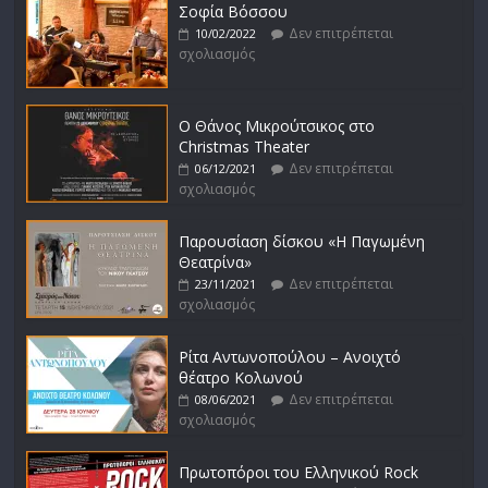
Σοφία Βόσσου
Δεν επιτρέπεται
10/02/2022
σχολιασμός
Ο Θάνος Μικρούτσικος στο
Christmas Theater
Δεν επιτρέπεται
06/12/2021
σχολιασμός
Παρουσίαση δίσκου «Η Παγωμένη
Θεατρίνα»
Δεν επιτρέπεται
23/11/2021
σχολιασμός
Ρίτα Αντωνοπούλου – Ανοιχτό
θέατρο Κολωνού
Δεν επιτρέπεται
08/06/2021
σχολιασμός
Πρωτοπόροι του Ελληνικού Rock