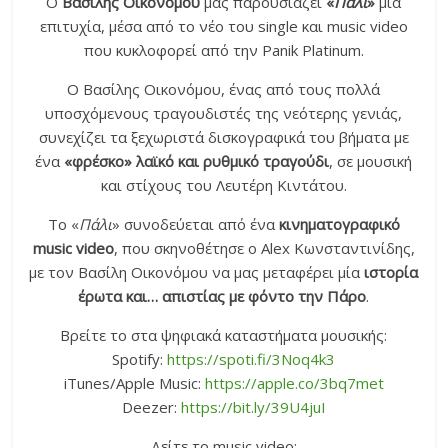
Ο
Βασίλης Οικονόμου
μας παρουσιάζει
«
Πάλι
»
μία
επιτυχία, μέσα από το νέο του single και music video
που κυκλοφορεί από την Panik Platinum.
Ο Βασίλης Οικονόμου, ένας από τους πολλά
υποσχόμενους τραγουδιστές της νεότερης γενιάς,
συνεχίζει τα ξεχωριστά δισκογραφικά του βήματα με
ένα
«φρέσκο» λαϊκό και ρυθμικό τραγούδι
, σε μουσική
και στίχους του Λευτέρη Κιντάτου.
Το «
Πάλι
» συνοδεύεται από ένα
κινηματογραφικό
music video
, που σκηνοθέτησε ο Alex Κωνσταντινίδης,
με τον Βασίλη Οικονόμου να μας μεταφέρει μία
ιστορία
έρωτα και… απιστίας με φόντο την Πάρο
.
Βρείτε το στα ψηφιακά καταστήματα μουσικής:
Spotify:
https://spoti.fi/3Noq4k3
iTunes/Apple Music:
https://apple.co/3bq7met
Deezer:
https://bit.ly/39U4juI
Δείτε το music video: