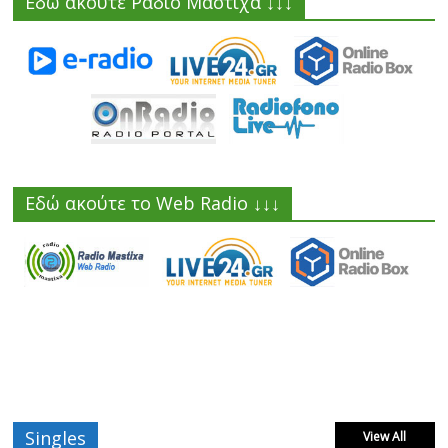
Εδώ ακούτε Ράδιο Μαστίχα ↓↓↓
Εδώ ακούτε το Web Radio ↓↓↓
Jackpot
Singles
View All
Δεν επιτρέπεται
19/02/2023