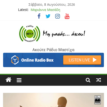
Σάββατο, 8 Αυγούστου, 2026
Latest:
Μαριάννα Μασάδη
Τάνια Μπρεάζου
Bliss
Μάνος Τρυπιάς & Γιώργος Στρατάκης
Ιορδάνης Αγαπητός
Ακούτε Ράδιο Μαστίχα