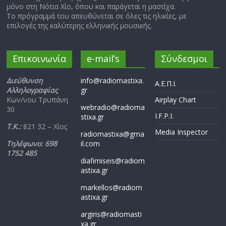
μόνο στη Νότια Χίο, όπου και παράγεται η μαστίχα.
Το πρόγραμμά του απευθύνεται σε όλες τις ηλικίες, με
επιλογές της καλύτερης ελληνικής μουσικής.
Επικοινωνία
e-mail’s
Σύνδεσμοι
Διεύθυνση
info@radiomastixa.
Α.Ε.Π.Ι.
Αλληλογραφίας
gr
Κων/νου Τρυπάνη
Airplay Chart
webradio@radioma
30
I.F.P.I.
stixa.gr
Τ.Κ.:
821 32 – Χίος
Media Inspector
radiomastixa@gma
Τηλέφωνο: 698
il.com
1752 485
diafimiseis@radiom
astixa.gr
markellos@radiom
astixa.gr
argiris@radiomasti
xa.gr