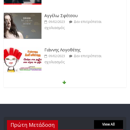
Γιάννης Λογοθέτης
Δεν επιτρέπεται
09/02/2023
σχολιασμός
Anemos
Δεν επιτρέπεται
03/02/2023
σχολιασμός
Θοδωρής Φέρρης
Δεν επιτρέπεται
30/01/2023
σχολιασμός
Πρώτη Μετάδοση
Νίκος Ζιώγαλας
View All