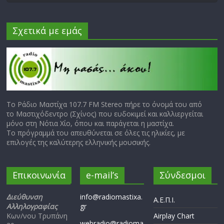
Σχετικά με εμάς
Το Ράδιο Μαστίχα 107.7 FM Stereo πήρε το όνομά του από
το Μαστιχόδεντρο (Σχίνος) που ευδοκιμεί και καλλιεργείται
μόνο στη Νότια Χίο, όπου και παράγεται η μαστίχα.
Το πρόγραμμά του απευθύνεται σε όλες τις ηλικίες, με
επιλογές της καλύτερης ελληνικής μουσικής.
Επικοινωνία
e-mail’s
Σύνδεσμοι
Διεύθυνση
info@radiomastixa.
Α.Ε.Π.Ι.
Αλληλογραφίας
gr
Κων/νου Τρυπάνη
Airplay Chart
webradio@radioma