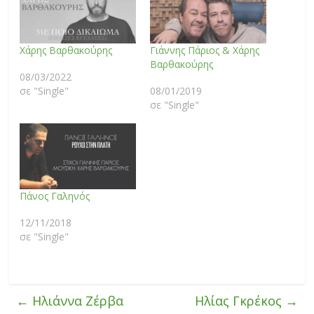
Χάρης Βαρθακούρης
Γιάννης Πάριος & Χάρης
Βαρθακούρης
08/03/2022
σε "Single"
08/01/2019
σε "Single"
Πάνος Γαληνός
12/11/2018
σε "Single"
←
Ηλιάννα Ζέρβα
Ηλίας Γκρέκος
→