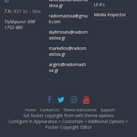
30
I.F.P.I.
stixa.gr
Τ.Κ.:
821 32 – Χίος
Media Inspector
radiomastixa@gma
Τηλέφωνο: 698
il.com
1752 485
diafimiseis@radiom
astixa.gr
markellos@radiom
astixa.gr
argiris@radiomasti
xa.gr
Home
Contact Us
Theme Instructions
Support
Set footer copyright from with theme options
Configure in Appearance > Customize > Additional Options >
Footer Copyright Editor