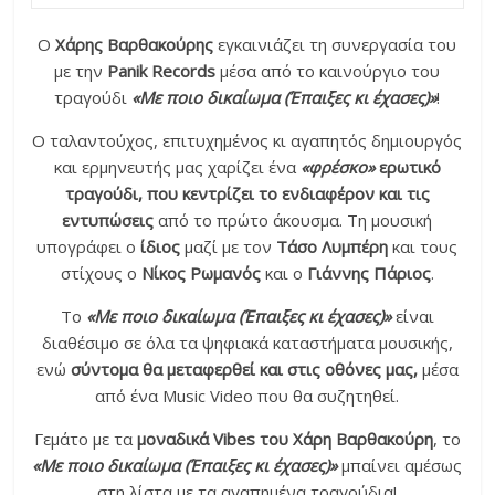
Ο
Χάρης Βαρθακούρης
εγκαινιάζει τη συνεργασία του
με την
Panik Records
μέσα από το καινούργιο του
τραγούδι
«Με ποιο δικαίωμα (Έπαιξες κι έχασες)»
!
Ο ταλαντούχος, επιτυχημένος κι αγαπητός δημιουργός
και ερμηνευτής μας χαρίζει ένα
«φρέσκο»
ερωτικό
τραγούδι, που κεντρίζει το ενδιαφέρον και τις
εντυπώσεις
από το πρώτο άκουσμα. Τη μουσική
υπογράφει ο
ίδιος
μαζί με τον
Τάσο Λυμπέρη
και τους
στίχους ο
Νίκος Ρωμανός
και ο
Γιάννης Πάριος
.
Το
«Με ποιο δικαίωμα (Έπαιξες κι έχασες)»
είναι
διαθέσιμο σε όλα τα ψηφιακά καταστήματα μουσικής,
ενώ
σύντομα θα μεταφερθεί και στις οθόνες μας,
μέσα
από ένα Music Video που θα συζητηθεί.
Γεμάτο με τα
μοναδικά Vibes του Χάρη Βαρθακούρη
, το
«Με ποιο δικαίωμα (Έπαιξες κι έχασες)»
μπαίνει αμέσως
στη λίστα με τα αγαπημένα τραγούδια!