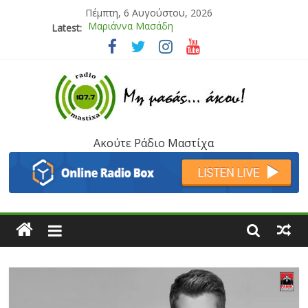
Πέμπτη, 6 Αυγούστου, 2026
Latest:
Τάνια Μπρεάζου
Bliss
Μάνος Τρυπιάς & Γιώργος Στρατάκης
Ιορδάνης Αγαπητός
Μαριάννα Μασάδη
Ακούτε Ράδιο Μαστίχα