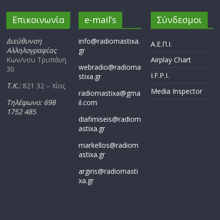
Επικοινωνία
e-mail’s
Σύνδεσμοι
Διεύθυνση
info@radiomastixa.
Α.Ε.Π.Ι.
Αλληλογραφίας
gr
Κων/νου Τρυπάνη
Airplay Chart
webradio@radioma
30
I.F.P.I.
stixa.gr
Τ.Κ.:
821 32 – Χίος
Media Inspector
radiomastixa@gma
Τηλέφωνο: 698
il.com
1752 485
diafimiseis@radiom
astixa.gr
markellos@radiom
astixa.gr
argiris@radiomasti
xa.gr