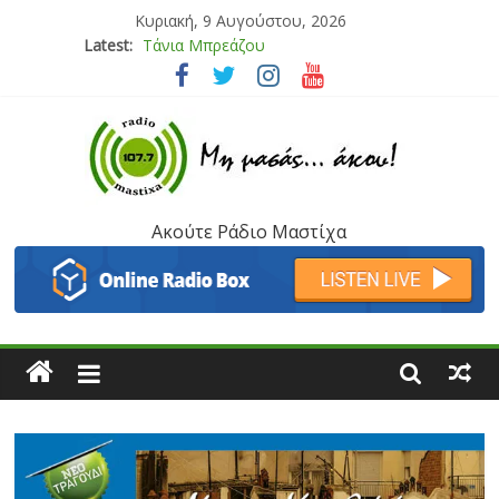
Κυριακή, 9 Αυγούστου, 2026
Latest:
Bliss
Μάνος Τρυπιάς & Γιώργος Στρατάκης
Ιορδάνης Αγαπητός
Μαριάννα Μασάδη
Τάνια Μπρεάζου
Ακούτε Ράδιο Μαστίχα