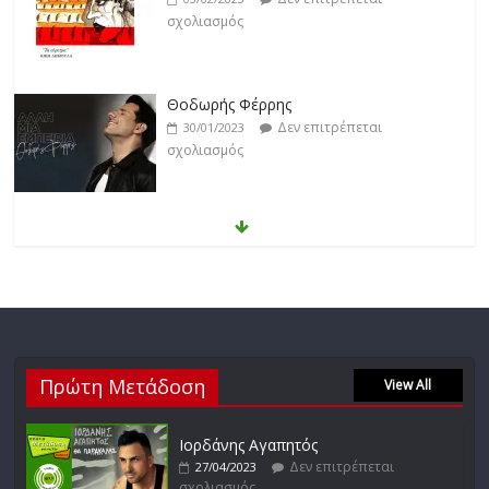
σχολιασμός
Θοδωρής Φέρρης
Δεν επιτρέπεται
30/01/2023
σχολιασμός
Νίκος Ζιώγαλας
Δεν επιτρέπεται
27/01/2023
σχολιασμός
Απόστολος Ρίζος
Πρώτη Μετάδοση
Δεν επιτρέπεται
View All
17/02/2023
σχολιασμός
Ιορδάνης Αγαπητός
Δεν επιτρέπεται
27/04/2023
σχολιασμός