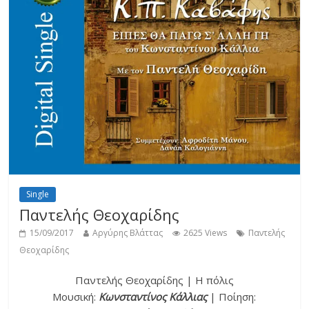
Single
Παντελής Θεοχαρίδης
15/09/2017
Αργύρης Βλάττας
2625 Views
Παντελής
Θεοχαρίδης
Παντελής Θεοχαρίδης | Η πόλις
Μουσική:
Κωνσταντίνος Κάλλιας
| Ποίηση: