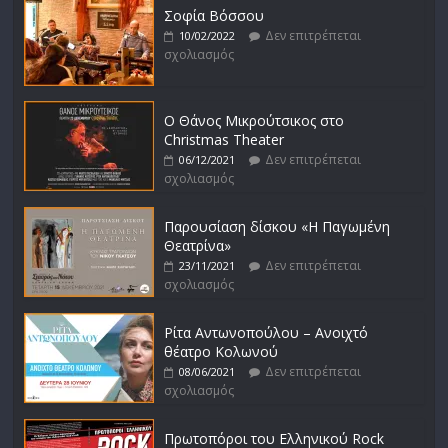
Σοφία Βόσσου
Δεν επιτρέπεται
10/02/2022
σχολιασμός
Ο Θάνος Μικρούτσικος στο
Christmas Theater
Δεν επιτρέπεται
06/12/2021
σχολιασμός
Παρουσίαση δίσκου «Η Παγωμένη
Θεατρίνα»
Δεν επιτρέπεται
23/11/2021
σχολιασμός
Ρίτα Αντωνοπούλου – Ανοιχτό
θέατρο Κολωνού
Δεν επιτρέπεται
08/06/2021
σχολιασμός
Πρωτοπόροι του Ελληνικού Rock