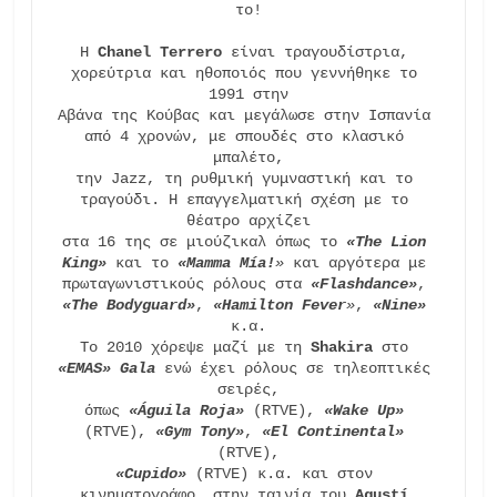
το!

H 
Chanel Terrero
 είναι τραγουδίστρια, 
χορεύτρια και ηθοποιός που γεννήθηκε το 
1991 στην

Αβάνα της Κούβας και μεγάλωσε στην Ισπανία 
από 4 χρονών, με σπουδές στο κλασικό 
μπαλέτο,

την Jazz, τη ρυθμική γυμναστική και το 
τραγούδι. Η επαγγελματική σχέση με το 
θέατρο αρχίζει

στα 16 της σε μιούζικαλ όπως το 
«The Lion 
King»
 και το 
«Mamma Mía!
»
 και αργότερα με 
πρωταγωνιστικούς ρόλους στα 
«Flashdance»
, 
«The Bodyguard»
, 
«Hamilton Fever
»
, 
«Nine»
κ.α.

To 2010 χόρεψε μαζί με τη 
Shakira
 στο 
«EMAS» Gala
 ενώ έχει ρόλους σε τηλεοπτικές 
σειρές,

όπως 
«Águila Roja»
 (RTVE), 
«Wake Up»
(RTVE), 
«Gym Tony»
, 
«El Continental»
«Cupido»
 (RTVE) κ.α. και στον 
κινηματογράφο, στην ταινία του 
Agustí 