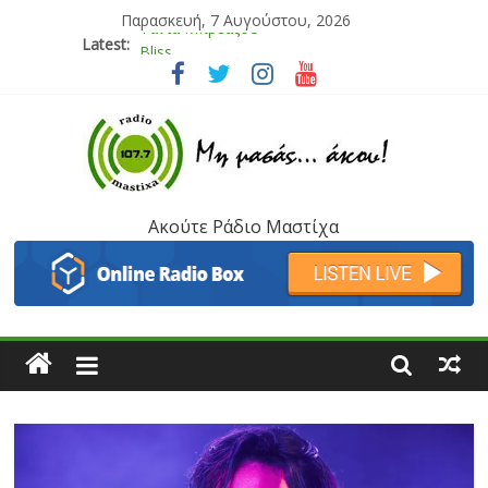
Παρασκευή, 7 Αυγούστου, 2026
Latest:
Bliss
Μάνος Τρυπιάς & Γιώργος Στρατάκης
Ιορδάνης Αγαπητός
Μαριάννα Μασάδη
Τάνια Μπρεάζου
Ακούτε Ράδιο Μαστίχα