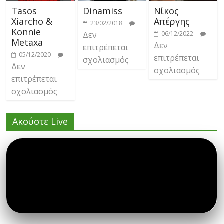
Tasos
Dinamiss
Νίκος
Xiarcho &
Απέργης
23/02/2018
Konnie
Δεν
06/12/2022
Metaxa
Δεν
επιτρέπεται
05/12/2020
επιτρέπεται
σχολιασμός
Δεν
σχολιασμός
επιτρέπεται
σχολιασμός
Ακούστε Live