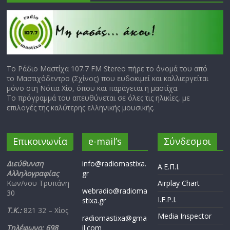
Το Ράδιο Μαστίχα 107.7 FM Stereo πήρε το όνομά του από
το Μαστιχόδεντρο (Σχίνος) που ευδοκιμεί και καλλιεργείται
μόνο στη Νότια Χίο, όπου και παράγεται η μαστίχα.
Το πρόγραμμά του απευθύνεται σε όλες τις ηλικίες, με
επιλογές της καλύτερης ελληνικής μουσικής.
Επικοινωνία
e-mail’s
Σύνδεσμοι
Διεύθυνση
info@radiomastixa.
Α.Ε.Π.Ι.
Αλληλογραφίας
gr
Κων/νου Τρυπάνη
Airplay Chart
webradio@radioma
30
I.F.P.I.
stixa.gr
Τ.Κ.:
821 32 – Χίος
Media Inspector
radiomastixa@gma
Τηλέφωνο: 698
il.com