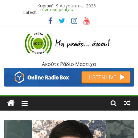
Κυριακή, 9 Αυγούστου, 2026
Latest:
Bliss
Μάνος Τρυπιάς & Γιώργος Στρατάκης
Ιορδάνης Αγαπητός
Μαριάννα Μασάδη
Τάνια Μπρεάζου
Ακούτε Ράδιο Μαστίχα