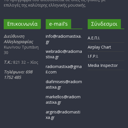
επιλογές της καλύτερης ελληνικής μουσικής.
Επικοινωνία
e-mail’s
Σύνδεσμοι
Διεύθυνση
info@radiomastixa.
Α.Ε.Π.Ι.
Αλληλογραφίας
gr
Κων/νου Τρυπάνη
Airplay Chart
webradio@radioma
30
I.F.P.I.
stixa.gr
Τ.Κ.:
821 32 – Χίος
Media Inspector
radiomastixa@gma
Τηλέφωνο: 698
il.com
1752 485
diafimiseis@radiom
astixa.gr
markellos@radiom
astixa.gr
argiris@radiomasti
xa.gr