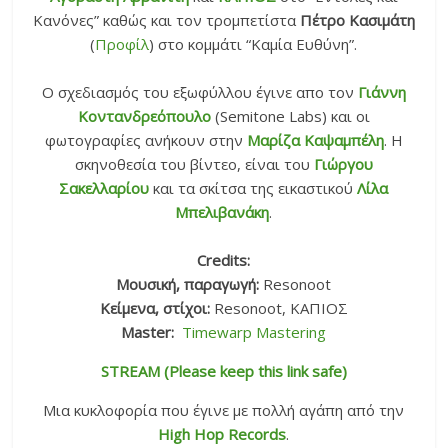
Κανόνες” καθώς και τον τρομπετίστα
Πέτρο Κασιμάτη
(
Προφίλ
) στο κομμάτι “Καμία Ευθύνη”.
Ο σχεδιασμός του εξωφύλλου έγινε απο τον
Γιάννη
Κοντανδρεόπουλο
(Semitone Labs) και οι
φωτογραφίες ανήκουν στην
Μαρίζα Καψαμπέλη
. Η
σκηνοθεσία του βίντεο, είναι του
Γιώργου
Σακελλαρίου
και τα σκίτσα της εικαστικού
Λίλα
Μπελιβανάκη
.
Credits:
Μουσική, παραγωγή:
Resonoot
Κείμενα, στίχοι:
Resonoot, ΚΑΠΙΟΣ
Master:
Timewarp Mastering
STREAM (Please keep this link safe)
Μια κυκλοφορία που έγινε με πολλή αγάπη από την
High Hop Records
.