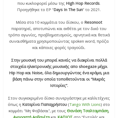
που κυκλοφορεί μέσω της
High Hop Records
.
Προηγήθηκε το EP “
Days In The Sun
” το 2021.
Μέσα στα 10 κομμάτια του δίσκου, o
Resonoot
παρατηρεί, αποτυπώνει και εκθέτει με τον δικό του
τρόπο αγωνίες, προβληματισμούς, αρνητικά και θετικά
συναισθήματα χρησιμοποιώντας spoken word, πρόζα
και κάποιες φορές τραγούδι.
Στην μουσική του μπορεί κανείς να διακρίνει πολλά
στοιχεία ηλεκτρονικής μουσικής απο shoegaze μέχρι
Hip Hop και Noise, όλα δημιουργώντας ένα κράμα, μια
βάση πάνω στην οποία τοποθετούνται οι “Μικρές
Ιστορίες”.
Στον συγκεκριμένο δίσκο συνεργάστηκε με καλλιτέχνες
όπως η
Κατερίνα Παπαχρήστου
(
Tango With Lions
) στο
κομμάτι “Μη Φοβάσαι”, με τους
Θανάση Τσαλταμπάση
,
Αγοραστή Αρβανίτη
και
ΚΑΠΙΟΣ
στο “Εντολές και