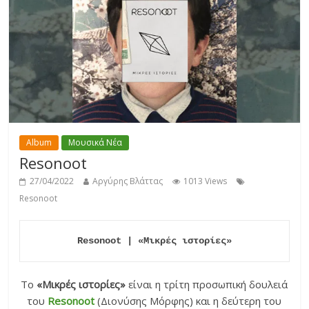
Album
Μουσικά Νέα
Resonoot
27/04/2022
Αργύρης Βλάττας
1013 Views
Resonoot
Resonoot | «Μικρές ιστορίες»
Το
«Μικρές ιστορίες»
είναι η τρίτη προσωπική δουλειά
του
Resonoot
(Διονύσης Μόρφης) και η δεύτερη του