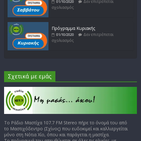
Δεν επιτρέπεται
01/10/2020
σχολιασμός
Πρόγραμμα Κυριακής
Δεν επιτρέπεται
01/10/2020
σχολιασμός
Σχετικά με εμάς
Το Ράδιο Μαστίχα 107.7 FM Stereo πήρε το όνομά του από
το Μαστιχόδεντρο (Σχίνος) που ευδοκιμεί και καλλιεργείται
μόνο στη Νότια Χίο, όπου και παράγεται η μαστίχα.
Το πρόγραμμά του απευθύνεται σε όλες τις ηλικίες, με