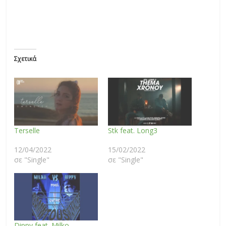
Σχετικά
Terselle
Stk feat. Long3
12/04/2022
15/02/2022
σε "Single"
σε "Single"
Dippy feat. Milko