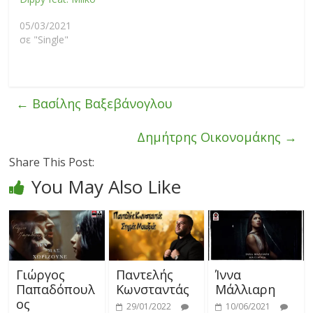
05/03/2021
σε "Single"
←
Βασίλης Βαξεβάνογλου
Δημήτρης Οικονομάκης
→
Share This Post:
You May Also Like
Γιώργος
Παντελής
Ίννα
Παπαδόπουλ
Κωνσταντάς
Μάλλιαρη
ος
29/01/2022
10/06/2021