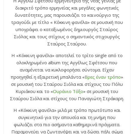
Η Αγγέλω Σφέτσου ερμηνεύτρια της νέας γενιάς με
διακριτό τρόπο ερμηνείας και μεγάλες φωνητικές
δυνατότητες, μας παρουσιάζει το καινούργιο της
τραγούδι με τίτλο « Κόκκινη φανέλα» σε μουσική που
υπογράφει ο καταξιωμένος δημιουργός Σταύρος
Σιόλας και τους στίχους ο σημαντικός στιχουργός
Σταύρος Σταύρου.
Η «Κόκκινη φανέλα» αποτελεί το τρίτο single από το
ολοκληρωμένο album της Αγγέλως Σφέτσου που
αναμένεται να κυκλοφορήσει σύντομα. Είχαν
προηγηθεί η εξαιρετική μπαλάντα «
Βρες έναν τρόπο
»
σε μουσική του Σταύρου Σιόλα και στίχους του Πόλυ
Κυριάκου και το «
Ουράνιο Τόξο
» σε μουσική του
Σταύρου Σιόλα και στίχους του Παναγιώτη Στράκαρη.
Η «Κόκκινη φανέλα» μιλά με τρόπο πρωτότυπο και
συγκινητικό για την απουσία και τη μνήμη που
φωλιάζει στα πιο ασήμαντα καθημερινά πράγματα.
Παραμονεύει να ζωντανέψει και να δώσει πάλι σώμα