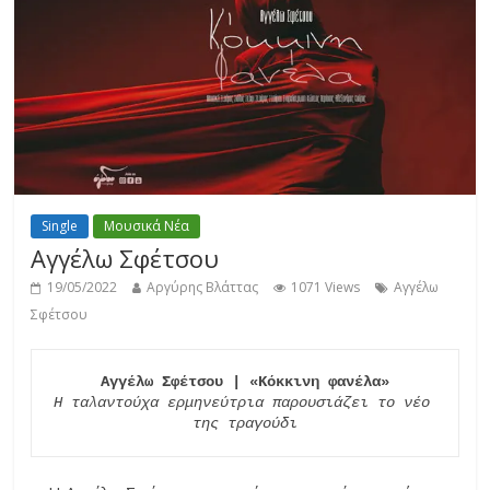
Single
Μουσικά Νέα
Αγγέλω Σφέτσου
19/05/2022
Αργύρης Βλάττας
1071 Views
Αγγέλω
Σφέτσου
Αγγέλω Σφέτσου | «Κόκκινη φανέλα»
H ταλαντούχα ερμηνεύτρια παρουσιάζει το νέο 
της τραγούδι