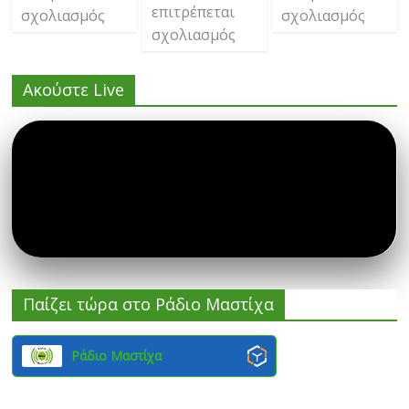
επιτρέπεται
σχολιασμός
σχολιασμός
σχολιασμός
Ακούστε Live
Παίζει τώρα στο Ράδιο Μαστίχα
Ράδιο Μαστίχα