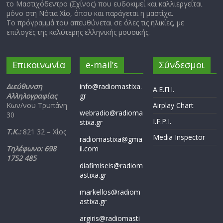
το Μαστιχόδεντρο (Σχίνος) που ευδοκιμεί και καλλιεργείται
μόνο στη Νότια Χίο, όπου και παράγεται η μαστίχα.
Το πρόγραμμά του απευθύνεται σε όλες τις ηλικίες, με
επιλογές της καλύτερης ελληνικής μουσικής.
Επικοινωνία
e-mail’s
Σύνδεσμοι
Διεύθυνση
info@radiomastixa.
Α.Ε.Π.Ι.
Αλληλογραφίας
gr
Κων/νου Τρυπάνη
Airplay Chart
webradio@radioma
30
I.F.P.I.
stixa.gr
Τ.Κ.:
821 32 – Χίος
Media Inspector
radiomastixa@gma
Τηλέφωνο: 698
il.com
1752 485
diafimiseis@radiom
astixa.gr
markellos@radiom
astixa.gr
argiris@radiomasti