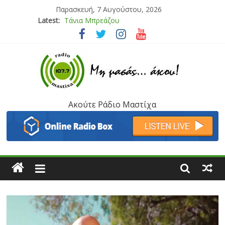
Παρασκευή, 7 Αυγούστου, 2026
Latest:
Bliss
Μάνος Τρυπιάς & Γιώργος Στρατάκης
Ιορδάνης Αγαπητός
Μαριάννα Μασάδη
Τάνια Μπρεάζου
Ακούτε Ράδιο Μαστίχα