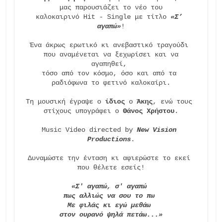
μας παρουσιάζει το νέο του

καλοκαιρινό Hit - Single με τίτλο 
«Σ’ 
αγαπώ»
!

Ένα άκρως ερωτικό κι ανεβαστικό τραγούδι 
που αναμένεται να ξεχωρίσει και να

αγαπηθεί, 

τόσο από τον κόσμο, όσο και από τα 
ραδιόφωνα το φετινό καλοκαίρι.

Τη μουσική έγραψε ο 
ίδιος
 ο 
Άκης
, ενώ τους 
στίχους υπογράφει ο 
Θάνος Χρήστου
.

Music Video directed by 
New Vision 
Productions
.

Δυναμώστε την ένταση κι αφιερώστε το εκεί 
που θέλετε εσείς!

«Σ' αγαπώ, σ' αγαπώ 

πως αλλιώς να σου το πω 

Με φιλάς κι εγώ μεθάω 

στον ουρανό ψηλά πετάω...»