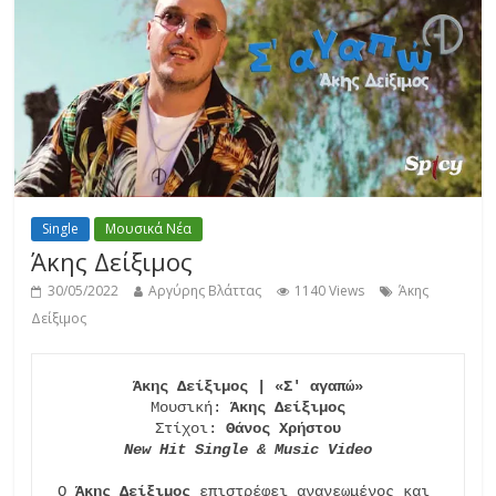
Single
Μουσικά Νέα
Άκης Δείξιμος
30/05/2022
Αργύρης Βλάττας
1140 Views
Άκης
Δείξιμος
Άκης Δείξιμος | «Σ' αγαπώ»
Μουσική: 
Άκης Δείξιμος
Στίχοι: 
Θάνος Χρήστου
New Hit Single & Music Video
Ο 
Άκης Δείξιμος
 επιστρέφει ανανεωμένος και 