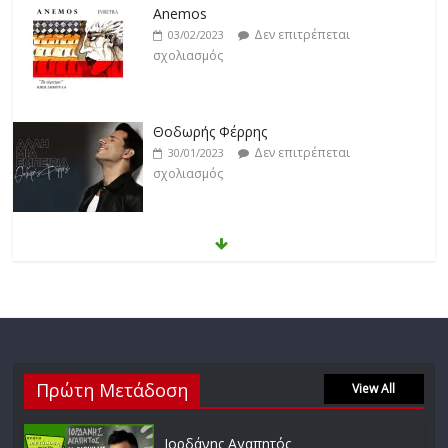
Anemos
Δεν επιτρέπεται
03/02/2023
σχολιασμός
Θοδωρής Φέρρης
Δεν επιτρέπεται
30/01/2023
σχολιασμός
Νίκος Ζιώγαλας
Δεν επιτρέπεται
27/01/2023
σχολιασμός
Απόστολος Ρίζος
Πρώτη Μετάδοση
Δεν επιτρέπεται
View All
17/02/2023
σχολιασμός
Ιορδάνης Αγαπητός