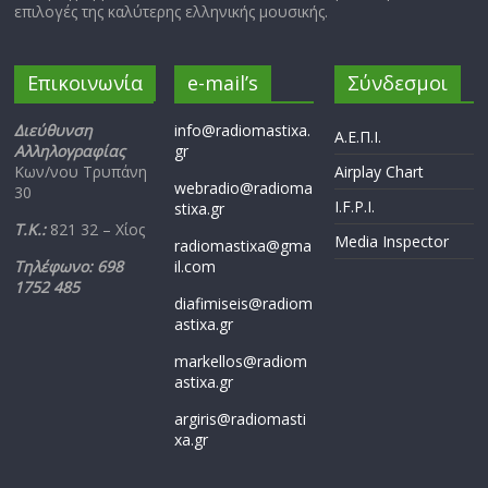
επιλογές της καλύτερης ελληνικής μουσικής.
Επικοινωνία
e-mail’s
Σύνδεσμοι
Διεύθυνση
info@radiomastixa.
Α.Ε.Π.Ι.
Αλληλογραφίας
gr
Κων/νου Τρυπάνη
Airplay Chart
webradio@radioma
30
I.F.P.I.
stixa.gr
Τ.Κ.:
821 32 – Χίος
Media Inspector
radiomastixa@gma
Τηλέφωνο: 698
il.com
1752 485
diafimiseis@radiom
astixa.gr
markellos@radiom
astixa.gr
argiris@radiomasti
xa.gr