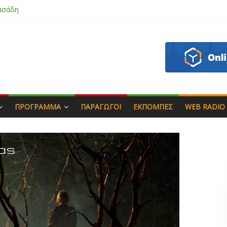
ασάδη
ζου
άς & Γιώργος Στρατάκης
απητός
ΠΡΌΓΡΑΜΜΑ
ΠΑΡΑΓΩΓΟΊ
ΕΚΠΟΜΠΈΣ
WEB RADIO