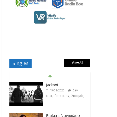
Jackpot
Singles
View All
Δεν
19/02/2023
επιτρέπεται σχολιασμός
Βιολέτα Νταγκάλου
Δεν
18/02/2023
επιτρέπεται σχολιασμός