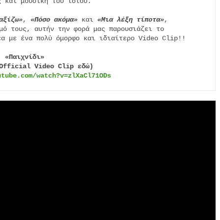
 και μουσική του ιδίου.

αξίζω»
, 
«Πόσο ακόμα»
 και 
«Μια λέξη τίποτα»
,

α με ένα πολύ όμορφο και ιδιαίτερο Video Clip!!

«Παιχνίδι» 
Official Video Clip εδώ)
utube.com/watch?v=zlXaCl71ODs