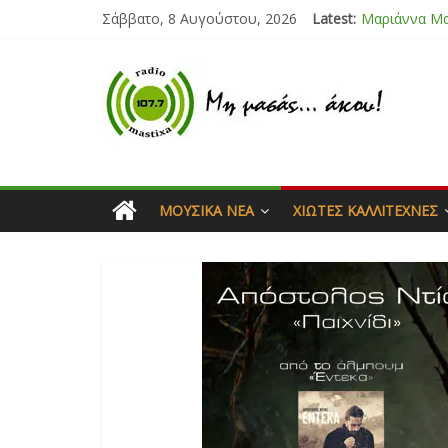
Σάββατο, 8 Αυγούστου, 2026
Latest:
Μαριάννα Μ
Τάνια Μπρεά
Bliss
Μάνος Τρυπι
Ιορδάνης Αγ
ΜΟΥΣΙΚΆ ΝΈΑ
ΧΙΏΤΕΣ ΚΑΛΛΙΤΈΧΝΕΣ