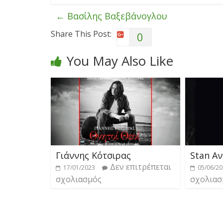
←
Βασίλης Βαξεβάνογλου
Share This Post:
0
You May Also Like
Γιάννης Κότσιρας
Stan Α
Δεν επιτρέπεται
17/01/2023
05/06/2
σχολιασμός
σχολιασ