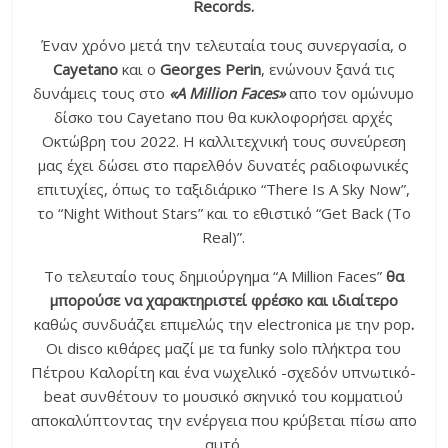
Records.
Έναν χρόνο μετά την τελευταία τους συνεργασία, ο
Cayetano
και ο
Georges Perin
, ενώνουν ξανά τις
δυνάμεις τους στο
«A Million Faces»
απο τον ομώνυμο
δίσκο του Cayetano που θα κυκλοφορήσει αρχές
Οκτώβρη του 2022. Η καλλιτεχνική τους συνεύρεση
μας έχει δώσει στο παρελθόν δυνατές ραδιοφωνικές
επιτυχίες, όπως το ταξιδιάρικο “There Is A Sky Now”,
το “Night Without Stars” και το εθιστικό “Get Back (To
Real)”.
Το τελευταίο τους δημιούργημα “A Million Faces”
θα
μπορούσε να χαρακτηριστεί φρέσκο και ιδιαίτερο
καθώς συνδυάζει επιμελώς την electronica με την pop
.
Οι disco κιθάρες μαζί με τα funky solo πλήκτρα του
Πέτρου Καλορίτη και ένα νωχελικό -σχεδόν υπνωτικό-
beat συνθέτουν το μουσικό σκηνικό του κομματιού
αποκαλύπτοντας την ενέργεια που κρύβεται πίσω απο
αυτό.