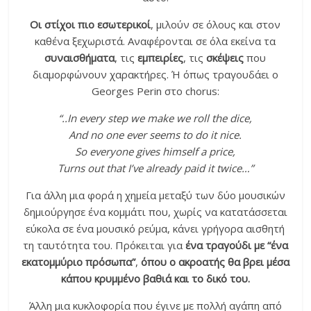
Οι στίχοι πιο εσωτερικοί
, μιλούν σε όλους και στον
καθένα ξεχωριστά. Αναφέρονται σε όλα εκείνα τα
συναισθήματα
, τις
εμπειρίες
, τις
σκέψεις
που
διαμορφώνουν χαρακτήρες. Ή όπως τραγουδάει ο
Georges Perin στο chorus:
“..In every step we make we roll the dice,
And no one ever seems to do it nice.
So everyone gives himself a price,
Turns out that I’ve already paid it twice…”
Για άλλη μια φορά η χημεία μεταξύ των δύο μουσικών
δημιούργησε ένα κομμάτι που, χωρίς να κατατάσσεται
εύκολα σε ένα μουσικό ρεύμα, κάνει γρήγορα αισθητή
τη ταυτότητα του. Πρόκειται για
ένα τραγούδι με “ένα
εκατομμύριο πρόσωπα”
,
όπου ο ακροατής θα βρει μέσα
κάπου κρυμμένο βαθιά και το δικό του.
Άλλη μια κυκλοφορία που έγινε με πολλή αγάπη από