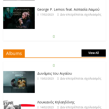
George P. Lemos feat. Ασπασία Λαιμού
Δεν επιτρέπεται σχολιασμός
17/02/2023
Μάριος Δαρβίρας
Δεν επιτρέπεται σχολιασμός
17/02/2023
Albums
View All
Klavdia
Δεν επιτρέπεται σχολιασμός
17/02/2023
Δυνάμεις του Αιγαίου
Δεν επιτρέπεται σχολιασμός
15/02/2023
Άρτεμις Ρέντζιου
Δεν επιτρέπεται σχολιασμός
19/02/2023
Λουκιανός Κηλαηδόνης
Δεν επιτρέπεται σχολιασμός
14/02/2023