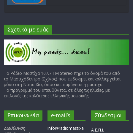
Σχετικά με εμάς
Το Ράδιο Μαστίχα 107.7 FM Stereo πήρε το όνομά του από
το Μαστιχόδεντρο (Σχίνος) που ευδοκιμεί και καλλιεργείται
μόνο στη Νότια Χίο, όπου και παράγεται η μαστίχα.
Το πρόγραμμά του απευθύνεται σε όλες τις ηλικίες, με
επιλογές της καλύτερης ελληνικής μουσικής.
Επικοινωνία
e-mail’s
Σύνδεσμοι
Διεύθυνση
info@radiomastixa.
Α.Ε.Π.Ι.