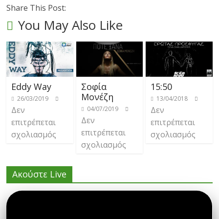
Share This Post:
You May Also Like
Eddy Way
Σοφία
15:50
Μονέζη
26/03/2019
13/04/2018
Δεν
04/07/2019
Δεν
Δεν
επιτρέπεται
επιτρέπεται
επιτρέπεται
σχολιασμός
σχολιασμός
σχολιασμός
Ακούστε Live