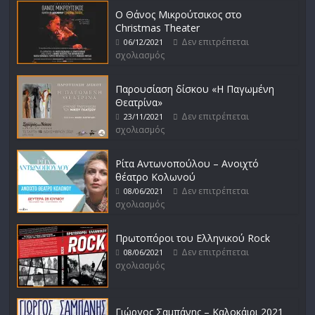
Ο Θάνος Μικρούτσικος στο
Christmas Theater
Δεν επιτρέπεται
06/12/2021
σχολιασμός
Παρουσίαση δίσκου «Η Παγωμένη
Θεατρίνα»
Δεν επιτρέπεται
23/11/2021
σχολιασμός
Ρίτα Αντωνοπούλου – Ανοιχτό
θέατρο Κολωνού
Δεν επιτρέπεται
08/06/2021
σχολιασμός
Πρωτοπόροι του Ελληνικού Rock
Δεν επιτρέπεται
08/06/2021
σχολιασμός
Γιώργος Σαμπάνης – Καλοκάιρι 2021