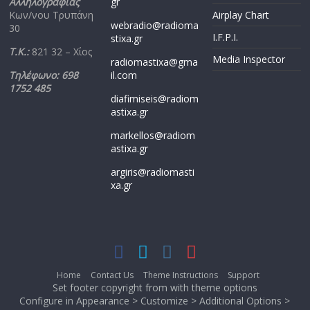
Αλληλογραφίας
gr
Κων/νου Τρυπάνη
Airplay Chart
webradio@radioma
30
I.F.P.I.
stixa.gr
Τ.Κ.:
821 32 – Χίος
Media Inspector
radiomastixa@gma
Τηλέφωνο: 698
il.com
1752 485
diafimiseis@radiom
astixa.gr
markellos@radiom
astixa.gr
argiris@radiomasti
xa.gr
Home
Contact Us
Theme Instructions
Support
Set footer copyright from with theme options
Configure in Appearance > Customize > Additional Options >