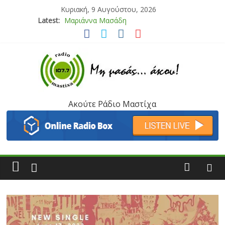
Κυριακή, 9 Αυγούστου, 2026
Latest:
Μαριάννα Μασάδη
Τάνια Μπρεάζου
Bliss
Μάνος Τρυπιάς & Γιώργος Στρατάκης
Ιορδάνης Αγαπητός
Ακούτε Ράδιο Μαστίχα