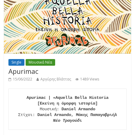
Single
Μουσικά Νέα
Apurimac
15/06/2022
Αργύρης Βλάττας
1489 Views
Apurimac | «Aquella Bella Historia

[Εκείνη η όμορφη ιστορία]
Μουσική: 
Daniel Armando
Στίχοι: 
Daniel Armando, Μάκης Παπαγαβριήλ
Νέο Τραγούδι