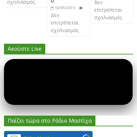
υ
σχολιασμός
Δεν
03/05/2019
επιτρέπεται
Δεν
σχολιασμός
επιτρέπεται
σχολιασμός
Ακούστε Live
Παίζει τώρα στο Ράδιο Μαστίχα