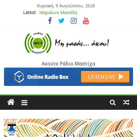
Κυριακή, 9 Αυγούστου, 2026
Latest:
Μαριάννα Μασάδη
Τάνια Μπρεάζου
Bliss
Μάνος Τρυπιάς & Γιώργος Στρατάκης
Ιορδάνης Αγαπητός
Ακούτε Ράδιο Μαστίχα