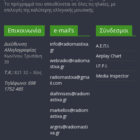
Το πρόγραμμά του απευθύνεται σε όλες τις ηλικίες, με
επιλογές της καλύτερης ελληνικής μουσικής.
Επικοινωνία
e-mail’s
Σύνδεσμοι
Διεύθυνση
info@radiomastixa.
Α.Ε.Π.Ι.
Αλληλογραφίας
gr
Κων/νου Τρυπάνη
Airplay Chart
webradio@radioma
30
I.F.P.I.
stixa.gr
Τ.Κ.:
821 32 – Χίος
Media Inspector
radiomastixa@gma
Τηλέφωνο: 698
il.com
1752 485
diafimiseis@radiom
astixa.gr
markellos@radiom
astixa.gr
argiris@radiomasti
xa.gr