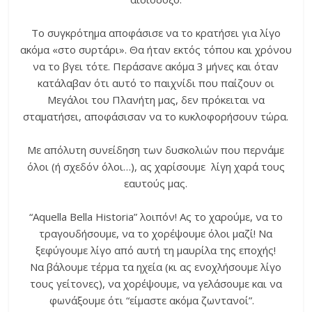
Το συγκρότημα αποφάσισε να το κρατήσει για λίγο
ακόμα «στο συρτάρι». Θα ήταν εκτός τόπου και χρόνου
να το βγει τότε. Περάσανε ακόμα 3 μήνες και όταν
κατάλαβαν ότι αυτό το παιχνίδι που παίζουν οι
Μεγάλοι του Πλανήτη μας, δεν πρόκειται να
σταματήσει, αποφάσισαν να το κυκλοφορήσουν τώρα.
Με απόλυτη συνείδηση των δυσκολιών που περνάμε
όλοι (ή σχεδόν όλοι…), ας χαρίσουμε λίγη χαρά τους
εαυτούς μας.
“Aquella Bella Historia” λοιπόν! Ας το χαρούμε, να το
τραγουδήσουμε, να το χορέψουμε όλοι μαζί! Να
ξεφύγουμε λίγο από αυτή τη μαυρίλα της εποχής!
Να βάλουμε τέρμα τα ηχεία (κι ας ενοχλήσουμε λίγο
τους γείτονες), να χορέψουμε, να γελάσουμε και να
φωνάξουμε ότι “είμαστε ακόμα ζωντανοί”.