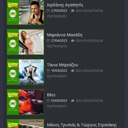
Ιορδάνης Αγαπητός
Δεν επιτρέπεται
27/04/2023
σχολιασμός
Απόστολος Ρίζος
Δεν επιτρέπεται
17/02/2023
σχολιασμός
Μαριάννα Μασάδη
Δεν επιτρέπεται
27/04/2023
σχολιασμός
Μικρές Περιπλανήσεις
Δεν επιτρέπεται
16/02/2023
σχολιασμός
Τάνια Μπρεάζου
Δεν επιτρέπεται
19/04/2023
σχολιασμός
Bliss
Δεν επιτρέπεται
05/04/2023
σχολιασμός
Μάνος Τρυπιάς & Γιώργος Στρατάκης