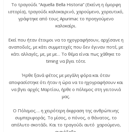
Το τραγούδι “Aquella Bella Historia” (Εκείνη η όμορφη
ιστορία), τραγούδι καλοκαιρινό, χαρούμενο, χορευτικό,
γράφτηκε από τους Apurimac το προηγούμενο
καλοκαίρι.
Εκεί που ήταν έτοιμοι να το ηχογραφήσουν, αρχίσανε η
αναποδιές, με κάτι συμμετοχές που δεν έγιναν ποτέ, με
κάτι αλλαγές, με, με με… Το θέμα είναι πως χάθηκε το
timing να βγει τότε.
Ήρθε ξανά φέτος με μεγάλη φόρα και όταν
αποφασίστηκε ότι ήταν η ώρα να το ηχογραφήσουν και
να βγει αρχές Μαρτίου, ήρθε ο πόλεμος στη γειτονιά
μας.
Ο Πόλεμος…. η χειρότερη έκφραση της ανθρώπινης
συμπεριφοράς. Το μίσος, ο πόνος, ο θάνατος, το
απόλυτο σκοτάδι. Και το τραγούδι αυτό χαρούμενο,
αισιόδοξο.