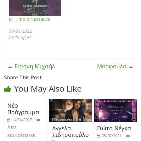
Dj Timo x Nassauce
09/03/2022
σε "Single"
←
Ειρήνη Μιχαήλ
Μορφούλα
→
Share This Post:
You May Also Like
Νέο
Πρόγραμμα
14/10/2017
Δεν
Αγγέλα
Γιώτα Νέγκα
Σιδηροπούλο
επιτρέπεται
05/07/2021