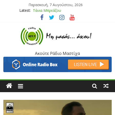
Παρασκευή, 7 Αυγούστου, 2026
Latest:
Bliss
Μάνος Τρυπιάς & Γιώργος Στρατάκης
Ιορδάνης Αγαπητός
Μαριάννα Μασάδη
Τάνια Μπρεάζου
Ακούτε Ράδιο Μαστίχα