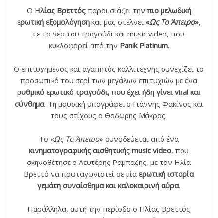
Ο
Ηλίας Βρεττός
παρουσιάζει την
πιο μελωδική
ερωτική εξομολόγηση
και μας στέλνει
«
Ως Το Άπειρο
»
,
με το νέο του τραγούδι και music video, που
κυκλοφορεί από την
Panik Platinum
.
Ο επιτυχημένος και αγαπητός καλλιτέχνης συνεχίζει το
προσωπικό του σερί των μεγάλων επιτυχιών με ένα
ρυθμικό ερωτικό τραγούδι, που έχει ήδη γίνει viral και
σύνθημα
. Τη μουσική υπογράφει ο Γιάννης Φακίνος και
τους στίχους ο Θοδωρής Μάκρας.
Το «
Ως Το Άπειρο
» συνοδεύεται από ένα
κινηματογραφικής αισθητικής music video
, που
σκηνοθέτησε ο Λευτέρης Ραμπαζής, με τον Ηλία
Βρεττό να πρωταγωνιστεί σε μία
ερωτική ιστορία
γεμάτη συναίσθημα και καλοκαιρινή αύρα
.
Παράλληλα, αυτή την περίοδο ο Ηλίας Βρεττός