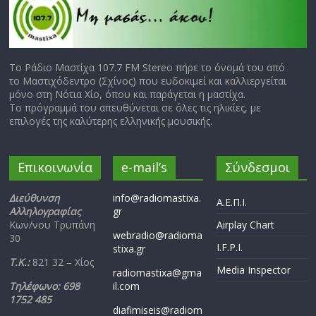
Το Ράδιο Μαστίχα 107.7 FM Stereo πήρε το όνομά του από
το Μαστιχόδεντρο (Σχίνος) που ευδοκιμεί και καλλιεργείται
μόνο στη Νότια Χίο, όπου και παράγεται η μαστίχα.
Το πρόγραμμά του απευθύνεται σε όλες τις ηλικίες, με
επιλογές της καλύτερης ελληνικής μουσικής.
Επικοινωνία
e-mail’s
Σύνδεσμοι
Διεύθυνση
info@radiomastixa.
Α.Ε.Π.Ι.
Αλληλογραφίας
gr
Κων/νου Τρυπάνη
Airplay Chart
webradio@radioma
30
I.F.P.I.
stixa.gr
Τ.Κ.:
821 32 – Χίος
Media Inspector
radiomastixa@gma
Τηλέφωνο: 698
il.com
1752 485
diafimiseis@radiom