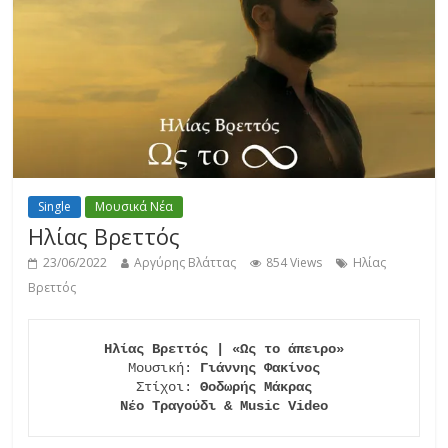
Single
Μουσικά Νέα
Ηλίας Βρεττός
23/06/2022
Αργύρης Βλάττας
854 Views
Ηλίας
Βρεττός
Ηλίας Βρεττός | «Ως το άπειρο»
Μουσική: 
Γιάννης Φακίνος
Στίχοι: 
Θοδωρής Μάκρας

Νέο Τραγούδι & Music Video