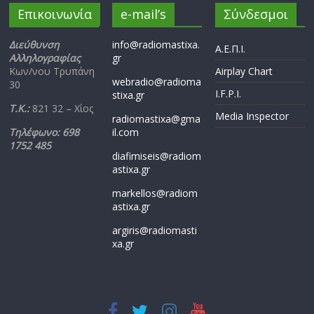
Επικοινωνία
e-mail’s
Σύνδεσμοι
Διεύθυνση
info@radiomastixa.
Α.Ε.Π.Ι.
Αλληλογραφίας
gr
Κων/νου Τρυπάνη
Airplay Chart
webradio@radioma
30
I.F.P.I.
stixa.gr
Τ.Κ.:
821 32 – Χίος
Media Inspector
radiomastixa@gma
Τηλέφωνο: 698
il.com
1752 485
diafimiseis@radiom
astixa.gr
markellos@radiom
astixa.gr
argiris@radiomasti
xa.gr