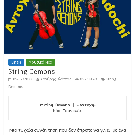
Single
Μουσικά Νέα
String Demons
05/07/2022
Αργύρης Βλάττας
852 Views
String
Demons
String Demons | «Αντοχή»
Νέο Ταργούδι
Μια τυχαία συνάντηση που δεν έπρεπε να γίνει, με ένα