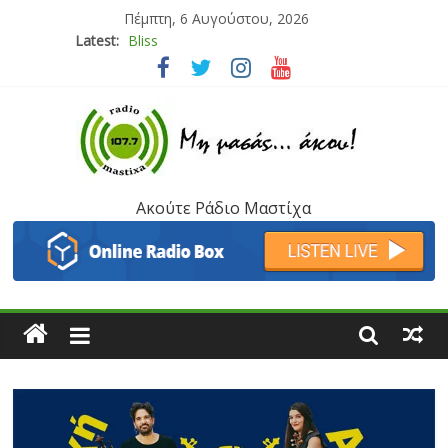
Πέμπτη, 6 Αυγούστου, 2026
Latest:
Bliss
Μάνος Τρυπιάς & Γιώργος Στρατάκης
Ιορδάνης Αγαπητός
Μαριάννα Μασάδη
Τάνια Μπρεάζου
Ακούτε Ράδιο Μαστίχα