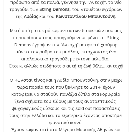
πρόσωπο από τα παλιά, γέννησε την “Αντοχή”, το νέο
τραγούδι των
String Demons
, του ντουέτου εγχόρδων
της
Λυδίας
και του
Κωνσταντίνου Μπουντούνη
.
Μετά από μια σειρά ευφάνταστων διασκευών που μας
παρουσίασαν τους προηγούμενους μήνες, οι String
Demons έγραψαν την “Αντοχή” με αρκετό χιούμορ
πάνω στον ρυθμό του μπάλου, φτιάχνοντας ένα
απολαυστικό τραγούδι με έντονη μελωδία.
Έτσι κι αλλιώς οτιδήποτε σ αυτή τη ζωή θέλει….αντοχή!
O Κωνσταντίνος και η Λυδία Μπουντούνη, στην μέχρι
τώρα πορεία τους που ξεκίνησε το 2014, έχουν
καταφέρει να σταθούν πανάξια δίπλα στα κορυφαία
ξένα σχήματα του είδους με τους ανατρεπτικούς-
ψυχαγωγικούς δίσκους και τις sold out παραστάσεις
τους στην Ελλάδα και το εξωτερικό έχοντας αποκτήσει
φανατικό κοινό.
Έχουν εμφανιστεί στο Μέγαρο Μουσικής Αθηνών και