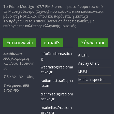
Το Ράδιο Μαστίχα 107.7 FM Stereo πήρε το όνομά του από
το Μαστιχόδεντρο (Σχίνος) που ευδοκιμεί και καλλιεργείται
μόνο στη Νότια Χίο, όπου και παράγεται η μαστίχα.
Το πρόγραμμά του απευθύνεται σε όλες τις ηλικίες, με
επιλογές της καλύτερης ελληνικής μουσικής.
Επικοινωνία
e-mail’s
Σύνδεσμοι
Διεύθυνση
info@radiomastixa.
Α.Ε.Π.Ι.
Αλληλογραφίας
gr
Κων/νου Τρυπάνη
Airplay Chart
webradio@radioma
30
I.F.P.I.
stixa.gr
Τ.Κ.:
821 32 – Χίος
Media Inspector
radiomastixa@gma
Τηλέφωνο: 698
il.com
1752 485
diafimiseis@radiom
astixa.gr
markellos@radiom
astixa.gr