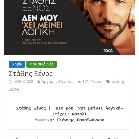
Single
Μουσικά Νέα
Στάθης Ξένος
06/07/2022
Αργύρης Βλάττας
1217 Views
Στάθης
Ξένος
Στάθης Ξένος | «Δεν μου 'χει μείνει λογική»
Στίχοι: 
Ναταλί
Μουσική: 
Γιάννης Παπαϊωάννου