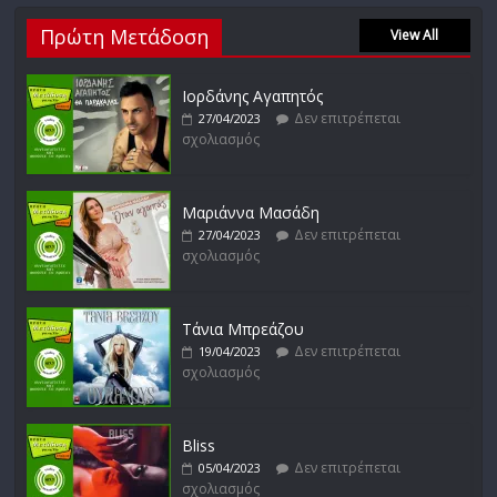
Νίκος Ζιώγαλας
Πρώτη Μετάδοση
Δεν επιτρέπεται
View All
27/01/2023
σχολιασμός
Ιορδάνης Αγαπητός
Δεν επιτρέπεται
27/04/2023
σχολιασμός
Απόστολος Ρίζος
Δεν επιτρέπεται
17/02/2023
σχολιασμός
Μαριάννα Μασάδη
Δεν επιτρέπεται
27/04/2023
σχολιασμός
Μικρές Περιπλανήσεις
Δεν επιτρέπεται
16/02/2023
σχολιασμός
Τάνια Μπρεάζου
Δεν επιτρέπεται
19/04/2023
σχολιασμός
Bliss
Δεν επιτρέπεται
05/04/2023
σχολιασμός