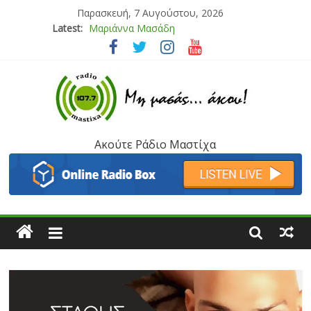
Παρασκευή, 7 Αυγούστου, 2026
Latest:
Μαριάννα Μασάδη
Τάνια Μπρεάζου
Bliss
Μάνος Τρυπιάς & Γιώργος Στρατάκης
Ιορδάνης Αγαπητός
Ακούτε Ράδιο Μαστίχα