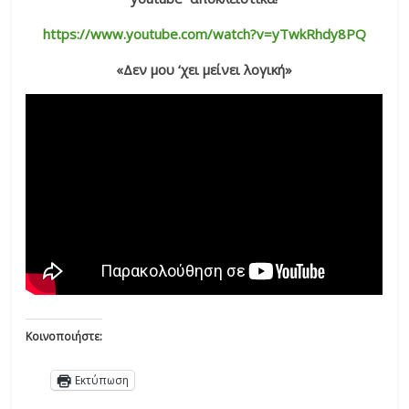
https://www.youtube.com/watch?v=yTwkRhdy8PQ
«Δεν μου ‘χει μείνει λογική»
Κοινοποιήστε:
Εκτύπωση