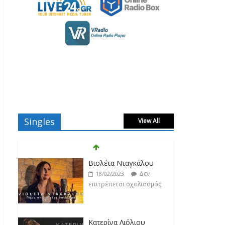
Singles
View All
Βιολέτα Νταγκάλου
Δεν
18/02/2023
επιτρέπεται σχολιασμός
Κατερίνα Λιόλιου