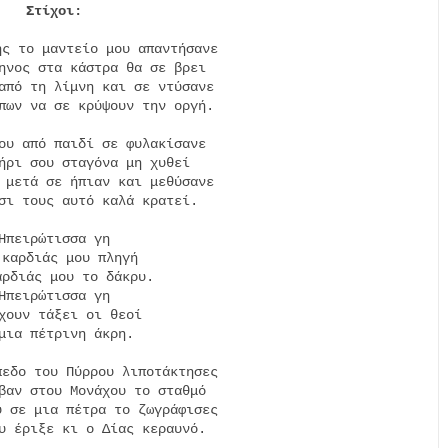
ς το μαντείο μου απαντήσανε

ηνος στα κάστρα θα σε βρει

από τη λίμνη και σε ντύσανε

πων να σε κρύψουν την οργή.

ου από παιδί σε φυλακίσανε

ήρι σου σταγόνα μη χυθεί

 μετά σε ήπιαν και μεθύσανε

σι τους αυτό καλά κρατεί.

Ηπειρώτισσα γη

 καρδιάς μου πληγή

αρδιάς μου το δάκρυ.

Ηπειρώτισσα γη

χουν τάξει οι θεοί

μια πέτρινη άκρη.

εδο του Πύρρου λιποτάκτησες

βαν στου Μονάχου το σταθμό

 σε μια πέτρα το ζωγράφισες

υ έριξε κι ο Δίας κεραυνό.
