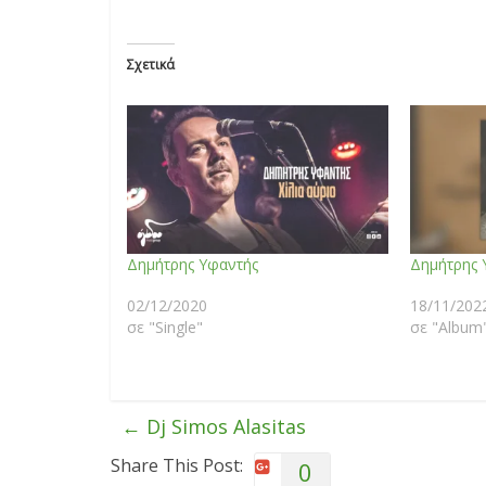
Σχετικά
Δημήτρης Υφαντής
Δημήτρης 
02/12/2020
18/11/202
σε "Single"
σε "Album
←
Dj Simos Alasitas
Share This Post:
0