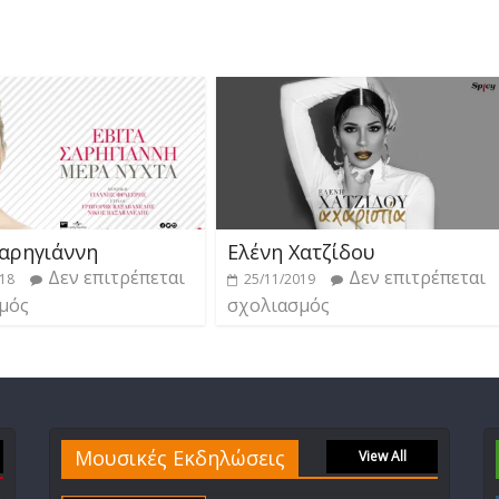
Σαρηγιάννη
Ελένη Χατζίδου
Δεν επιτρέπεται
Δεν επιτρέπεται
018
25/11/2019
μός
σχολιασμός
Μουσικές Εκδηλώσεις
View All