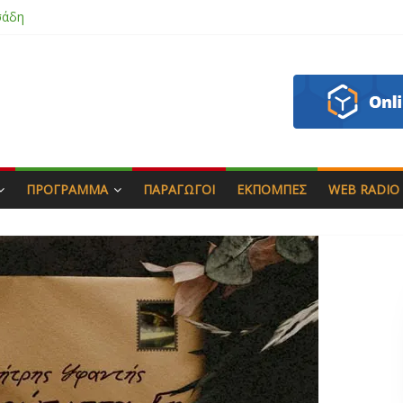
ου
 & Γιώργος Στρατάκης
πητός
σάδη
ΠΡΌΓΡΑΜΜΑ
ΠΑΡΑΓΩΓΟΊ
ΕΚΠΟΜΠΈΣ
WEB RADIO