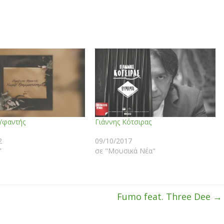
Υφαντής
Γιάννης Κότσιρας
2
09/10/2017
"
σε "Μουσικά Νέα"
Fumo feat. Three Dee
→