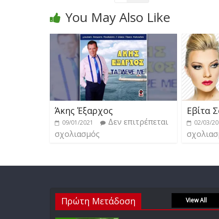
You May Also Like
Άκης Έξαρχος
Εβίτα 
Δεν επιτρέπεται
09/01/2021
02/03/2
σχολιασμός
σχολιασ
Πρώτη Μετάδοση
View All