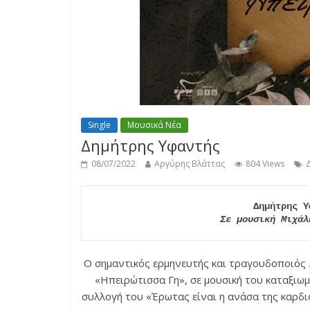
Single
Μουσικά Νέα
Δημήτρης Υφαντής
08/07/2022
Αργύρης Βλάττας
804 Views
Σε μουσική Μιχάλ
Ο σημαντικός ερμηνευτής και τραγουδοποιός
«Ηπειρώτισσα Γη», σε μουσική του καταξιω
συλλογή του «Έρωτας είναι η ανάσα της καρδι