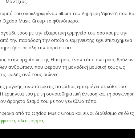
Μάντζιος.
πομπό του ολοκληρωμένου album του Δημήτρη Υφαντή που θα
ο Ogdoo Music Group το φθινόπωρο.
γούδι τόσο με την εξαιρετική ερμηνεία του όσο και με την
 από την παράδοση την οποία ο ερμηνευτής έχει επιτυχημένα
πηρετήσει σε όλη την πορεία του.
νος στην αρχαία γη της Ηπείρου, έναν τόπο ονειρικό, θρύλων
δων ανθρώπων, που φέρουν τη μοναδική μουσική τους ως
της φυλής ανά τους αιώνες.
ης μαγικής, ανυπότακτης πατρίδας εμπεριέχει σε κάθε του
Η ερμηνεία του με τη συναισθηματική ένταση και τη συγκίνηση
τον άρρηκτο δεσμό του με τον γενέθλιο τόπο.
φιακά από το Ogdoo Music Group και είναι διαθέσιμο σε όλες
ηφιακές πλατφόρμες
.