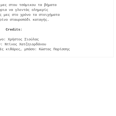
μες στου τσάμικου τα βήματα

ρια να γλεντάς ολημερίς

ς μες στο χρόνο τα στοιχήματα

ρίνο σταυροπόδι καταγής.

νο: Χρήστος Σιούλας

: Ντίνος Χατζηιορδάνου

ές κιθάρες, μπάσο: Κώστας Παρίσσης