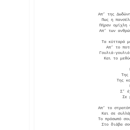
Απ’ της Δωδώνη
Πως η πανσέλ
Πήραν ομίχλη 
Απ’ των ανθρώ
Τα κύτταρά μ
Απ’ το ποτ
Γουλιά-γουλιά
Και το μεθύ
Της
Της κ
Σ’ έ
Σε 
Απ’ το στρατόπ
Και σε συλλά
Το πρόσωπό σου
Στο διάβα σο