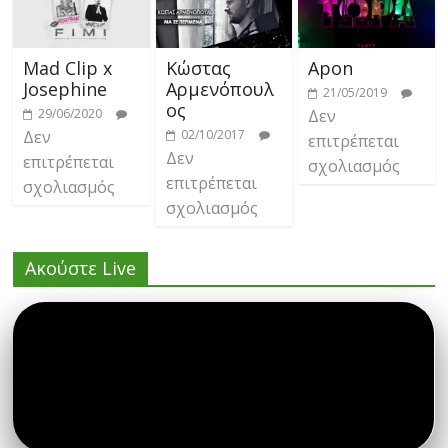
Mad Clip x
Κώστας
Apon
Josephine
Αρμενόπουλ
21/05/2019
ος
29/06/2020
Δεν
Δεν
02/10/2017
επιτρέπεται
Δεν
επιτρέπεται
σχολιασμός
επιτρέπεται
σχολιασμός
σχολιασμός
Ακούστε Live