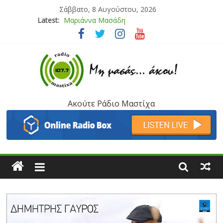
Σάββατο, 8 Αυγούστου, 2026
Latest:
Μαριάννα Μασάδη
Τάνια Μπρεάζου
Bliss
Μάνος Τρυπιάς & Γιώργος Στρατάκης
Ιορδάνης Αγαπητός
Ακούτε Ράδιο Μαστίχα