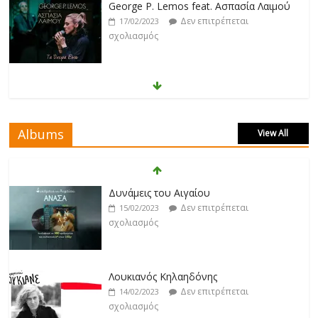
George P. Lemos feat. Ασπασία Λαιμού
Δεν επιτρέπεται
17/02/2023
σχολιασμός
Μάριος Δαρβίρας
Δεν επιτρέπεται
17/02/2023
σχολιασμός
Albums
View All
Klavdia
Δεν επιτρέπεται
17/02/2023
Δυνάμεις του Αιγαίου
σχολιασμός
Δεν επιτρέπεται
15/02/2023
σχολιασμός
Άρτεμις Ρέντζιου
Δεν επιτρέπεται
19/02/2023
Λουκιανός Κηλαηδόνης
σχολιασμός
Δεν επιτρέπεται
14/02/2023
σχολιασμός