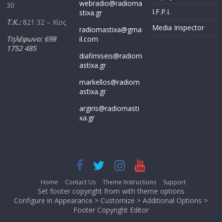
webradio@radioma
30
I.F.P.I.
stixa.gr
Τ.Κ.:
821 32 – Χίος
Media Inspector
radiomastixa@gma
Τηλέφωνο: 698
il.com
1752 485
diafimiseis@radiom
astixa.gr
markellos@radiom
astixa.gr
argiris@radiomasti
xa.gr
Home
Contact Us
Theme Instructions
Support
Set footer copyright from with theme options
Configure in Appearance > Customize > Additional Options >
Footer Copyright Editor