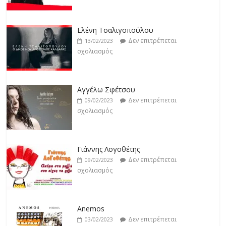
Jackpot
Δεν επιτρέπεται
19/02/2023
Ελένη Τσαλιγοπούλου
σχολιασμός
Δεν επιτρέπεται
13/02/2023
σχολιασμός
Αγγέλω Σφέτσου
Δεν επιτρέπεται
09/02/2023
σχολιασμός
Γιάννης Λογοθέτης
Δεν επιτρέπεται
09/02/2023
σχολιασμός
Anemos
Δεν επιτρέπεται
03/02/2023