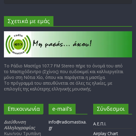
Σχετικά με εμάς
Το Ράδιο Μαστίχα 107.7 FM Stereo πήρε το όνομά του από
το Μαστιχόδεντρο (Σχίνος) που ευδοκιμεί και καλλιεργείται
μόνο στη Νότια Χίο, όπου και παράγεται η μαστίχα.
Το πρόγραμμά του απευθύνεται σε όλες τις ηλικίες, με
επιλογές της καλύτερης ελληνικής μουσικής.
Επικοινωνία
e-mail’s
Σύνδεσμοι
Διεύθυνση
info@radiomastixa.
Α.Ε.Π.Ι.
Αλληλογραφίας
gr
Κων/νου Τρυπάνη
Airplay Chart