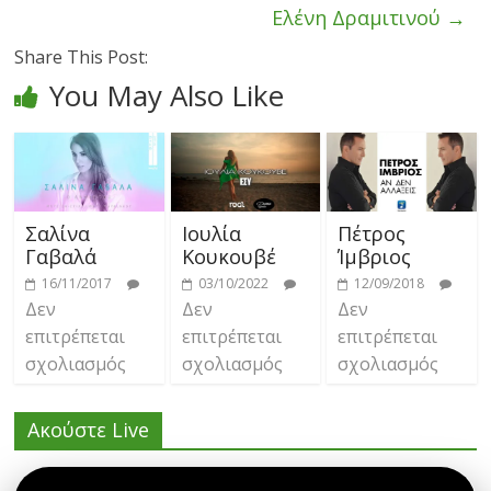
Ελένη Δραμιτινού
→
Share This Post:
You May Also Like
Σαλίνα
Ιουλία
Πέτρος
Γαβαλά
Κουκουβέ
Ίμβριος
16/11/2017
03/10/2022
12/09/2018
Δεν
Δεν
Δεν
επιτρέπεται
επιτρέπεται
επιτρέπεται
σχολιασμός
σχολιασμός
σχολιασμός
Ακούστε Live