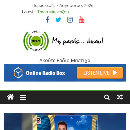
Παρασκευή, 7 Αυγούστου, 2026
Latest:
Bliss
Μάνος Τρυπιάς & Γιώργος Στρατάκης
Ιορδάνης Αγαπητός
Μαριάννα Μασάδη
Τάνια Μπρεάζου
Ακούτε Ράδιο Μαστίχα