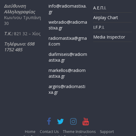
Διεύθυνση
info@radiomastixa.
Α.Ε.Π.Ι.
Αλληλογραφίας
gr
Κων/νου Τρυπάνη
Airplay Chart
webradio@radioma
30
I.F.P.I.
stixa.gr
Τ.Κ.:
821 32 – Χίος
Media Inspector
radiomastixa@gma
Τηλέφωνο: 698
il.com
1752 485
diafimiseis@radiom
astixa.gr
markellos@radiom
astixa.gr
argiris@radiomasti
xa.gr
Home
Contact Us
Theme Instructions
Support