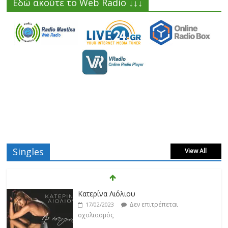
Εδώ ακούτε το Web Radio ↓↓↓
Singles
View All
Κατερίνα Λιόλιου
Δεν επιτρέπεται
17/02/2023
σχολιασμός