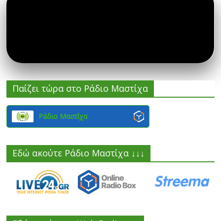
Παίζει τώρα στο Ράδιο Μαστίχα
Ράδιο Μαστίχα
Εδώ ακούτε Ράδιο Μαστίχα ↓↓↓