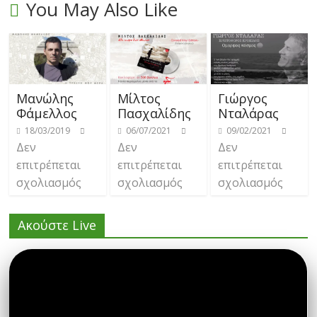
You May Also Like
Μανώλης
Μίλτος
Γιώργος
Φάμελλος
Πασχαλίδης
Νταλάρας
18/03/2019
06/07/2021
09/02/2021
Δεν
Δεν
Δεν
επιτρέπεται
επιτρέπεται
επιτρέπεται
σχολιασμός
σχολιασμός
σχολιασμός
Ακούστε Live