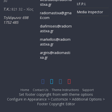
30
I.F.P.I.
stixa.gr
Τ.Κ.:
821 32 – Χίος
Media Inspector
radiomastixa@gma
Τηλέφωνο: 698
il.com
1752 485
diafimiseis@radiom
astixa.gr
markellos@radiom
astixa.gr
argiris@radiomasti
xa.gr
Home
Contact Us
Theme Instructions
Support
Set footer copyright from with theme options
Configure in Appearance > Customize > Additional Options >
Footer Copyright Editor