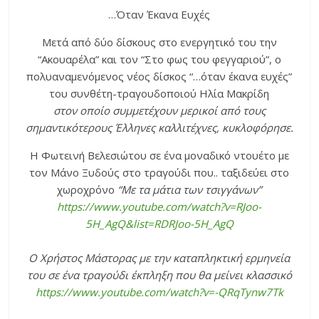
…Όταν Έκανα Ευχές
Μετά από δύο δίσκους στο ενεργητικό του την
“Ακουαρέλα” και τον “Στο φως του φεγγαριού”, ο
πολυαναμενόμενος νέος δίσκος “…όταν έκανα ευχές”
του συνθέτη-τραγουδοποιού Ηλία Μακρίδη
στον οποίο συμμετέχουν μερικοί από τους
σημαντικότερους Έλληνες καλλιτέχνες, κυκλοφόρησε.
Η Φωτεινή Βελεσιώτου σε ένα μοναδικό ντουέτο με
τον Μάνο Ξυδούς στο τραγούδι που.. ταξιδεύει στο
χωροχρόνο
“Με τα μάτια των τσιγγάνων”
https://www.youtube.com/watch?v=RJoo-
5H_AgQ&list=RDRJoo-5H_AgQ
Ο Χρήστος Μάστορας με την καταπληκτική ερμηνεία
του σε ένα τραγούδι έκπληξη που θα μείνει κλασσικό
https://www.youtube.com/watch?v=-QRqTynw7Tk