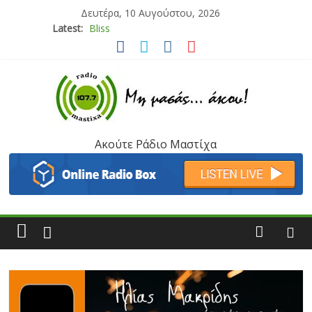
Δευτέρα, 10 Αυγούστου, 2026
Latest:
Bliss
Μάνος Τρυπιάς & Γιώργος Στρατάκης
Ιορδάνης Αγαπητός
Μαριάννα Μασάδη
Τάνια Μπρεάζου
Ακούτε Ράδιο Μαστίχα