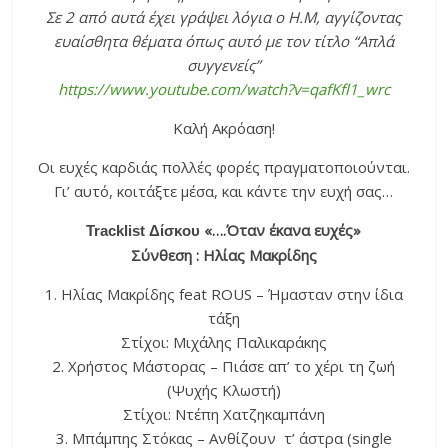
Σε 2 από αυτά έχει γράψει λόγια ο Η.Μ, αγγίζοντας
ευαίσθητα θέματα όπως αυτό με τον τίτλο “Απλά
συγγενείς”
https://www.youtube.com/watch?v=qafKfl1_wrc
Καλή Ακρόαση!
Οι ευχές καρδιάς πολλές φορές πραγματοποιούνται.
Γι’ αυτό, κοιτάξτε μέσα, και κάντε την ευχή σας…
«….Όταν έκανα ευχές»
Tracklist Δίσκου
Σύνθεση : Ηλίας Μακρίδης
1. Ηλίας Μακρίδης feat ROUS – Ήμασταν στην ίδια
τάξη
Στίχοι: Μιχάλης Παλικαράκης
2. Χρήστος Μάστορας – Πιάσε απ’ το χέρι τη ζωή
(Ψυχής Κλωστή)
Στίχοι: Ντέπη Χατζηκαμπάνη
3. Μπάμπης Στόκας – Ανθίζουν τ’ άστρα (single