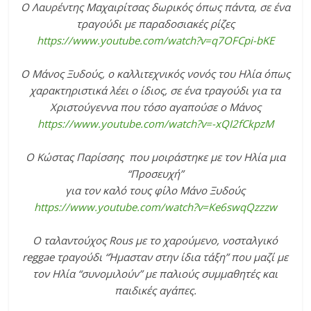
Ο Λαυρέντης Μαχαιρίτσας δωρικός όπως πάντα, σε ένα
τραγούδι με παραδοσιακές ρίζες
https://www.youtube.com/watch?v=q7OFCpi-bKE
Ο Μάνος Ξυδούς, ο καλλιτεχνικός νονός του Ηλία όπως
χαρακτηριστικά λέει ο ίδιος, σε ένα τραγούδι για τα
Χριστούγεννα που τόσο αγαπούσε ο Μάνος
https://www.youtube.com/watch?v=-xQI2fCkpzM
Ο Κώστας Παρίσσης που μοιράστηκε με τον Ηλία μια
“Προσευχή”
για τον καλό τους φίλο Μάνο Ξυδούς
https://www.youtube.com/watch?v=Ke6swqQzzzw
Ο ταλαντούχος Rous με το χαρούμενο, νοσταλγικό
reggae τραγούδι “Ήμασταν στην ίδια τάξη” που μαζί με
τον Ηλία “συνομιλούν” με παλιούς συμμαθητές και
παιδικές αγάπες.