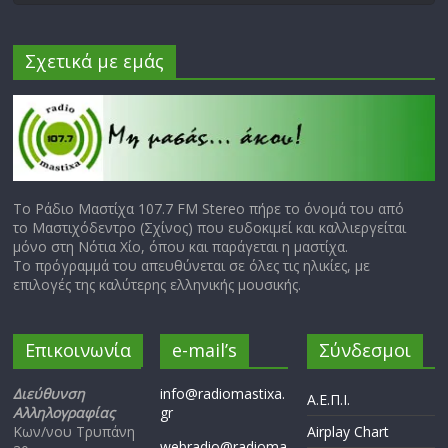
Σχετικά με εμάς
Το Ράδιο Μαστίχα 107.7 FM Stereo πήρε το όνομά του από
το Μαστιχόδεντρο (Σχίνος) που ευδοκιμεί και καλλιεργείται
μόνο στη Νότια Χίο, όπου και παράγεται η μαστίχα.
Το πρόγραμμά του απευθύνεται σε όλες τις ηλικίες, με
επιλογές της καλύτερης ελληνικής μουσικής.
Επικοινωνία
e-mail’s
Σύνδεσμοι
Διεύθυνση
info@radiomastixa.
Α.Ε.Π.Ι.
Αλληλογραφίας
gr
Κων/νου Τρυπάνη
Airplay Chart
webradio@radioma