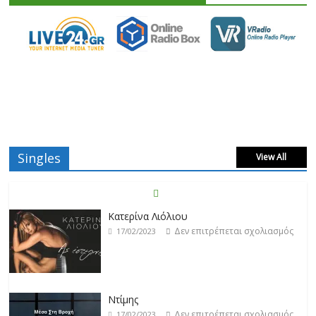
Κατερίνα Λιόλιου
Singles
View All
Δεν επιτρέπεται σχολιασμός
17/02/2023
Ντίμης
Δεν επιτρέπεται σχολιασμός
17/02/2023
Darkon feat. Τζένη Κοσμίδου