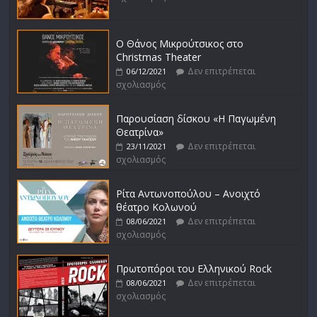
Ο Θάνος Μικρούτσικος στο
Christmas Theater
Δεν επιτρέπεται
06/12/2021
σχολιασμός
Παρουσίαση δίσκου «Η Παγωμένη
Θεατρίνα»
Δεν επιτρέπεται
23/11/2021
σχολιασμός
Ρίτα Αντωνοπούλου – Ανοιχτό
θέατρο Κολωνού
Δεν επιτρέπεται
08/06/2021
σχολιασμός
Πρωτοπόροι του Ελληνικού Rock
Δεν επιτρέπεται
08/06/2021
σχολιασμός