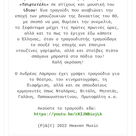
«Τσιφτετέλι»
 σε στίχους και μουσική του 
ίδιου
! Ένα τραγούδι που αναβιώνει την

εποχή των μπουζουκιών της δεκαετίας του 80, 
με σκοπό να μας θυμίσει την ανεμελιά,

το ξεφάντωμα μέχρι τις πρώτες πρωινές ώρες, 
αλλά και το πως το έριχνε έξω κάποτε

ο Έλληνας, όταν ο τραγουδιστής τραγούδαγε 
τα σουξέ της εποχής και έπαιρνε

ντουζίνες γαρίφαλα, αλλά και στοίβες πιάτα 
σπάγανε μπροστά στα πόδια του!

Καλή ακρόαση!

Ο Ανδρέας Λάμπρου έχει γράψει τραγούδια για 
το θέατρο, τον κινηματογράφο, τη

διαφήμιση, αλλά και σε σπουδαίους 
ερμηνευτές όπως Νταλάρας, Βιτάλη, Μητσιάς,

Γαλάνη, Παπακωνσταντίνου, Πρωτοψάλτη κ.α.

Ακούστε το τραγούδι εδώ: 
https://youtu.be/cKIJNBiojLk
(P)&(C) 2022 Heaven Music