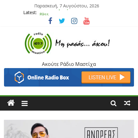
Παρασκευή, 7 Αυγούστου, 2026
Latest:
Bliss
Μάνος Τρυπιάς & Γιώργος Στρατάκης
Ιορδάνης Αγαπητός
Μαριάννα Μασάδη
Τάνια Μπρεάζου
Ακούτε Ράδιο Μαστίχα