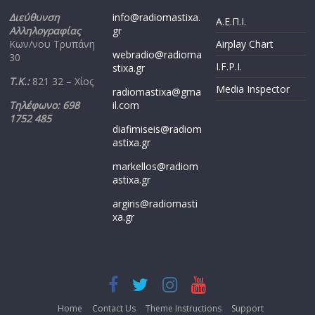
Διεύθυνση
info@radiomastixa.
Α.Ε.Π.Ι.
Αλληλογραφίας
gr
Κων/νου Τρυπάνη
Airplay Chart
webradio@radioma
30
I.F.P.I.
stixa.gr
Τ.Κ.:
821 32 – Χίος
Media Inspector
radiomastixa@gma
Τηλέφωνο: 698
il.com
1752 485
diafimiseis@radiom
astixa.gr
markellos@radiom
astixa.gr
argiris@radiomasti
xa.gr
Home
Contact Us
Theme Instructions
Support