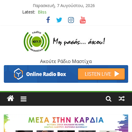
Παρασκευή, 7 Αυγούστου, 2026
Latest:
Bliss
Μάνος Τρυπιάς & Γιώργος Στρατάκης
Ιορδάνης Αγαπητός
Μαριάννα Μασάδη
Τάνια Μπρεάζου
Ακούτε Ράδιο Μαστίχα