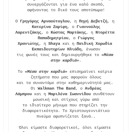
συνεργάζονται για ένα καλό σκοπό,

αφήνοντας το δικό τους αποτύπωμα!

Ο 
Γρηγόρης Αρναούτογλου
, η 
Πηγή Δεβετζή
, η 
Κατερίνα Ζαρίφη
, ο 
Γιαννούλης
Λαρεντζάκης
, ο 
Κώστας Μαρτάκης
, η 
Ντορέττα 
Παπαδημητρίου
, ο 
Γιώργος
Χρανιώτης
, η 
Shaya
 και η 
Παιδική Χορωδία 
Εκπαιδευτηρίων Ηλιάδη
, ένωσαν

τις φωνές τους και δημιουργήθηκε το 
«Μέσα 
στην καρδιά»
.

Το 
«Μέσα στην καρδιά»
 επισημαίνει καίρια 
ζητήματα που μας αφορούν όλους

και τα συναντάμε στην καθημερινότητά μας. 
Οι 
Walkman The Band
, ο 
Ανδρέας
Λάμπρου
 και η 
Μαριλένα Ιωαννίδου
 συνθέτουν 
μουσική και στίχους γύρω από

το ιδιαίτερο μήνυμα που στηρίζει την 
διαφορετικότητα. Το Χριστουγεννιάτικο

πνεύμα αφυπνίζεται ξανά..

Όλοι είμαστε διαφορετικοί, όλοι είμαστε 