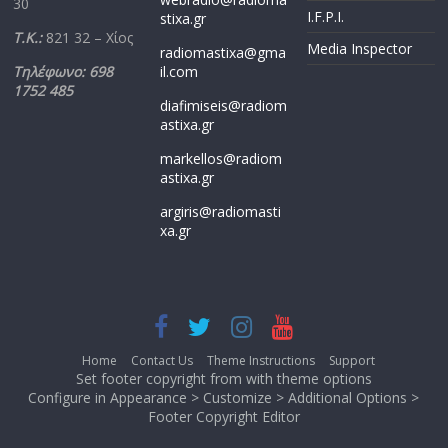
30
I.F.P.I.
stixa.gr
Τ.Κ.:
821 32 – Χίος
Media Inspector
radiomastixa@gma
Τηλέφωνο: 698
il.com
1752 485
diafimiseis@radiom
astixa.gr
markellos@radiom
astixa.gr
argiris@radiomasti
xa.gr
Home
Contact Us
Theme Instructions
Support
Set footer copyright from with theme options
Configure in Appearance > Customize > Additional Options >
Footer Copyright Editor