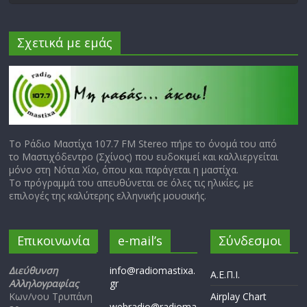
Σχετικά με εμάς
Το Ράδιο Μαστίχα 107.7 FM Stereo πήρε το όνομά του από
το Μαστιχόδεντρο (Σχίνος) που ευδοκιμεί και καλλιεργείται
μόνο στη Νότια Χίο, όπου και παράγεται η μαστίχα.
Το πρόγραμμά του απευθύνεται σε όλες τις ηλικίες, με
επιλογές της καλύτερης ελληνικής μουσικής.
Επικοινωνία
e-mail’s
Σύνδεσμοι
Διεύθυνση
info@radiomastixa.
Α.Ε.Π.Ι.
Αλληλογραφίας
gr
Κων/νου Τρυπάνη
Airplay Chart
webradio@radioma