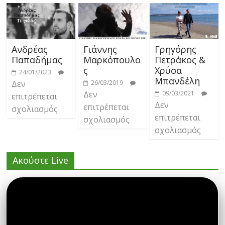
Ανδρέας
Γιάννης
Γρηγόρης
Παπαδήμας
Μαρκόπουλο
Πετράκος &
ς
Χρύσα
24/01/2023
Μπανδέλη
Δεν
26/03/2019
Δεν
09/03/2021
επιτρέπεται
Δεν
επιτρέπεται
σχολιασμός
επιτρέπεται
σχολιασμός
σχολιασμός
Ακούστε Live