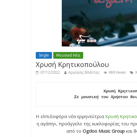
Single
Μουσικά Νέα
Χρυσή Κρητικοπούλου
07/12/2022
Αργύρης Βλάττας
989 Views
Σε μουσική του Χρήστου Νε
Η ελπιδοφόρα νέα ερμηνεύτρια
Χρυσή Κρητικ
η αγάπη», προάγγελο της κυκλοφορίας του π
από το
Ogdoo Music Group
και θ