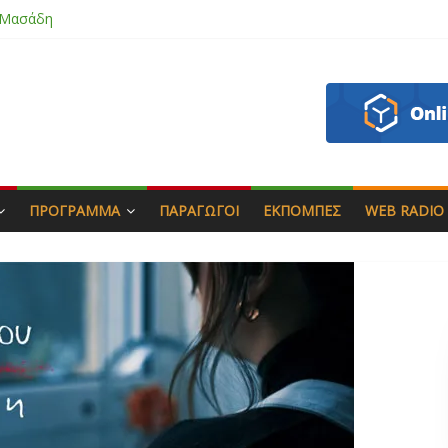
 Μασάδη
εάζου
πιάς & Γιώργος Στρατάκης
Αγαπητός
ΠΡΌΓΡΑΜΜΑ
ΠΑΡΑΓΩΓΟΊ
ΕΚΠΟΜΠΈΣ
WEB RADIO