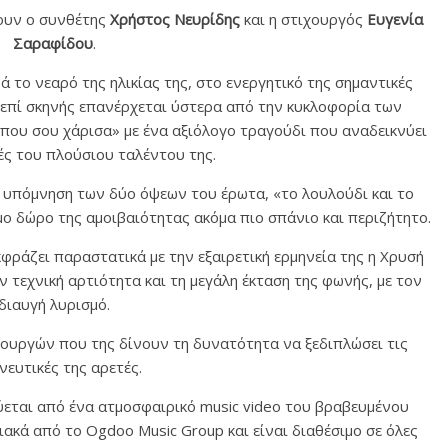
ουν ο συνθέτης
Χρήστος Νευρίδης
και η στιχουργός
Ευγενία
Σαραφίδου
.
 το νεαρό της ηλικίας της, στο ενεργητικό της σημαντικές
 επί σκηνής επανέρχεται ύστερα από την κυκλοφορία των
 που σου χάρισα» με ένα αξιόλογο τραγούδι που αναδεικνύει
ές του πλούσιου ταλέντου της.
ία υπόμνηση των δύο όψεων του έρωτα, «το λουλούδι και το
μο δώρο της αμοιβαιότητας ακόμα πιο σπάνιο και περιζήτητο.
φράζει παραστατικά με την εξαιρετική ερμηνεία της η Χρυσή
 τεχνική αρτιότητα και τη μεγάλη έκταση της φωνής, με τον
διαυγή λυρισμό.
ιουργών που της δίνουν τη δυνατότητα να ξεδιπλώσει τις
νευτικές της αρετές.
ύεται από ένα ατμοσφαιρικό music video του βραβευμένου
ακά από το Ogdoo Music Group και είναι διαθέσιμο σε όλες