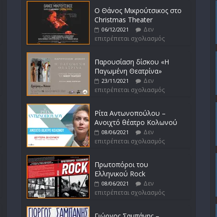
Ο Θάνος Μικρούτσικος στο
Christmas Theater
Δεν
06/12/2021
επιτρέπεται σχολιασμός
Παρουσίαση δίσκου «Η
Παγωμένη Θεατρίνα»
Δεν
23/11/2021
επιτρέπεται σχολιασμός
Ρίτα Αντωνοπούλου –
Ανοιχτό θέατρο Κολωνού
Δεν
08/06/2021
επιτρέπεται σχολιασμός
Πρωτοπόροι του
Ελληνικού Rock
Δεν
08/06/2021
επιτρέπεται σχολιασμός
Γιώργος Σαμπάνης –