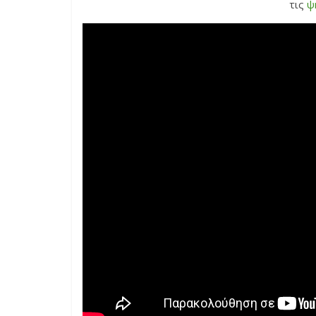
τις
ψ