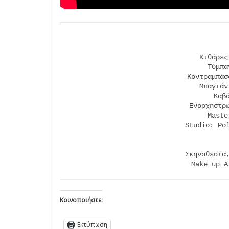
Κιθάρες
Τύμπα
Κοντραμπάσ
Μπαγιάν
Καβ
Ενορχήστρω
Maste
Studio: Pol
Σκηνοθεσία,
Make up A
Κοινοποιήστε:
Εκτύπωση