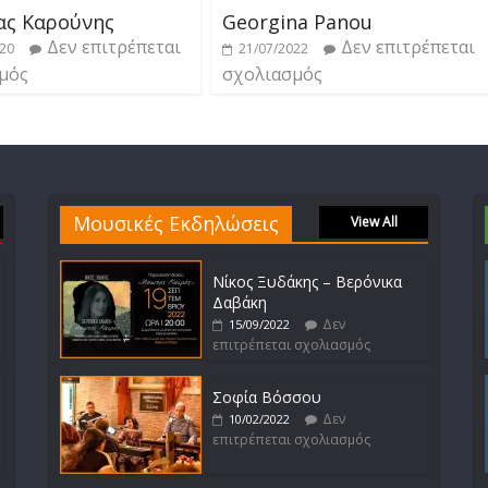
ας Καρούνης
Georgina Panou
Δεν επιτρέπεται
Δεν επιτρέπεται
020
21/07/2022
μός
σχολιασμός
Μουσικές Εκδηλώσεις
View All
Νίκος Ξυδάκης – Βερόνικα
Δαβάκη
Δεν
15/09/2022
επιτρέπεται σχολιασμός
Σοφία Βόσσου
Δεν
10/02/2022
επιτρέπεται σχολιασμός