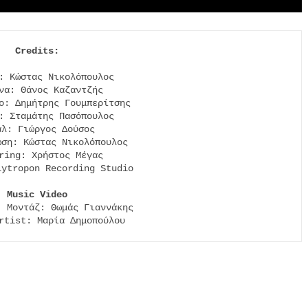
: Κώστας Νικολόπουλος

να: Θάνος Καζαντζής

ο: Δημήτρης Γουμπερίτσης

: Σταμάτης Πασόπουλος

άλ: Γιώργος Δούσος

ση: Κώστας Νικολόπουλος

ring: Χρήστος Μέγας

ytropon Recording Studio

Μusic Video
 Μοντάζ: Θωμάς Γιαννάκης

rtist: Μαρία Δημοπούλου