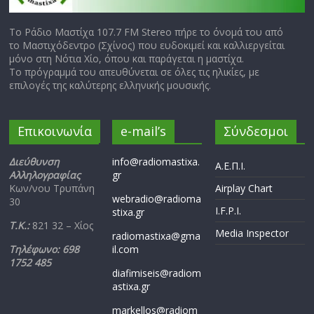
Το Ράδιο Μαστίχα 107.7 FM Stereo πήρε το όνομά του από
το Μαστιχόδεντρο (Σχίνος) που ευδοκιμεί και καλλιεργείται
μόνο στη Νότια Χίο, όπου και παράγεται η μαστίχα.
Το πρόγραμμά του απευθύνεται σε όλες τις ηλικίες, με
επιλογές της καλύτερης ελληνικής μουσικής.
Επικοινωνία
e-mail’s
Σύνδεσμοι
Διεύθυνση
info@radiomastixa.
Α.Ε.Π.Ι.
Αλληλογραφίας
gr
Κων/νου Τρυπάνη
Airplay Chart
webradio@radioma
30
I.F.P.I.
stixa.gr
Τ.Κ.:
821 32 – Χίος
Media Inspector
radiomastixa@gma
Τηλέφωνο: 698
il.com
1752 485
diafimiseis@radiom
astixa.gr
markellos@radiom