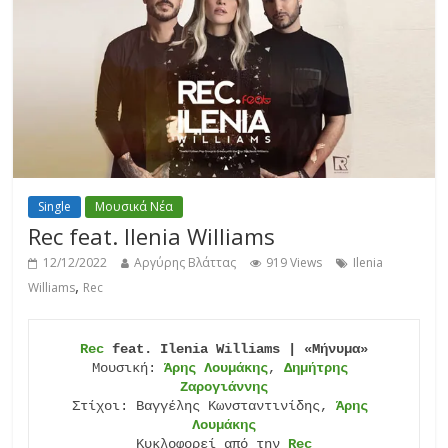
Single
Μουσικά Νέα
Rec feat. Ilenia Williams
12/12/2022
Αργύρης Βλάττας
919 Views
Ilenia
,
Williams
Rec
Rec
 feat. Ilenia Williams
| «Μήνυμα»
Μουσική: 
Άρης Λουμάκης
, 
Δημήτρης 
Ζαρογιάννης
Στίχοι: Βαγγέλης Κωνσταντινίδης, 
Άρης 
Λουμάκης
Κυκλοφορεί από την 
Rec