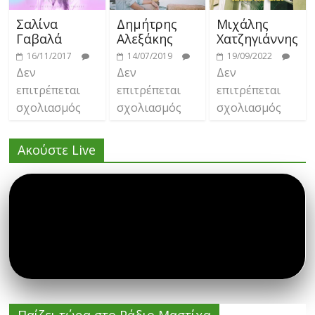
Σαλίνα
Δημήτρης
Μιχάλης
Γαβαλά
Αλεξάκης
Χατζηγιάννης
16/11/2017
14/07/2019
19/09/2022
Δεν
Δεν
Δεν
επιτρέπεται
επιτρέπεται
επιτρέπεται
σχολιασμός
σχολιασμός
σχολιασμός
Ακούστε Live