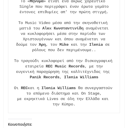
Το «
Μήνυμα
» είναι ένα άκρως χορευτικό 
Single που περιγράφει έναν έρωτα γεμάτο

έντονες επιθυμίες απ' την πρώτη στιγμή.

Το Music Video μέσα από την σκηνοθετική 
ματιά του 
Alex Κωνσταντινίδη
 αναμένεται

να κυκλοφορήσει μέσα στην περίοδο των 
Χριστουγέννων και όπου αναμένεται να

δούμε τον 
Άρη
, τον 
Mike 
και την 
Ilenia
 σε 
ρόλους που δεν περιμένουμε..

Το τραγούδι κυκλοφορεί από την δισκογραφική 
εταιρεία 
REC Music Records
, με την

ευγενική παραχώρηση της καλλιτέχνιδας της 
Panik Records
, 
Ilenia Williams
Οι 
REC
και η 
Ilenia Williams
 θα συνεργαστούν 
το επόμενο διάστημα και On Stage,

με εκρηκτικά Lives σε όλη την Ελλάδα και 
την Κύπρο.
Κοινοποιήστε: