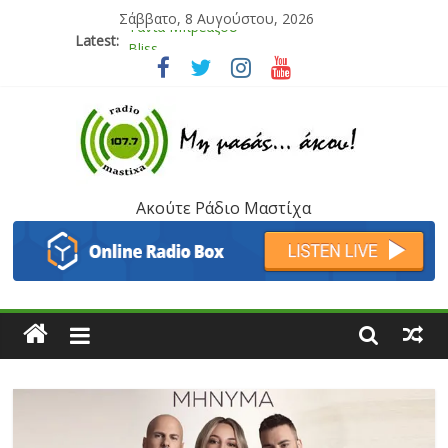
Σάββατο, 8 Αυγούστου, 2026
Latest:
Bliss
Μάνος Τρυπιάς & Γιώργος Στρατάκης
Ιορδάνης Αγαπητός
Μαριάννα Μασάδη
Τάνια Μπρεάζου
Ακούτε Ράδιο Μαστίχα