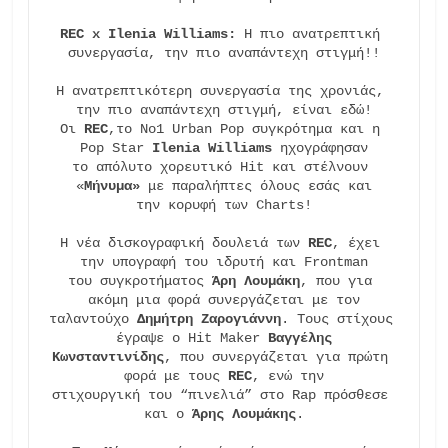
REC x Ilenia Williams: 
Η πιο ανατρεπτική 
συνεργασία, την πιο αναπάντεχη στιγμή!!

Η ανατρεπτικότερη συνεργασία της χρονιάς, 
την πιο αναπάντεχη στιγμή, είναι εδώ!

Οι 
REC
,το No1 Urban Pop συγκρότημα και η 
Pop Star 
Ilenia Williams
 ηχογράφησαν

το απόλυτο χορευτικό Hit και στέλνουν 
«
Μήνυμα»
 με παραλήπτες όλους εσάς και

την κορυφή των Charts!

Η νέα δισκογραφική δουλειά των 
REC
, έχει 
την υπογραφή του ιδρυτή και Frontman

του συγκροτήματος 
Άρη Λουμάκη
, που για 
ακόμη μια φορά συνεργάζεται με τον

ταλαντούχο 
Δημήτρη Ζαρογιάννη
. Τους στίχους 
έγραψε ο Hit Maker 
Βαγγέλης
Κωνσταντινίδης
, που συνεργάζεται για πρώτη 
φορά με τους 
REC
, ενώ την

στιχουργική του “πινελιά” στο Rap πρόσθεσε 
και ο 
Άρης Λουμάκης
.
