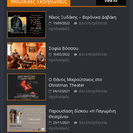
Μουσικές Εκδηλώσεις
View All
Νίκος Ξυδάκης – Βερόνικα Δαβάκη
Δεν επιτρέπεται
15/09/2022
σχολιασμός
Σοφία Βόσσου
Δεν επιτρέπεται
10/02/2022
σχολιασμός
Ο Θάνος Μικρούτσικος στο
Christmas Theater
Δεν επιτρέπεται
06/12/2021
σχολιασμός
Παρουσίαση δίσκου «Η Παγωμένη
Θεατρίνα»
Δεν επιτρέπεται
23/11/2021
σχολιασμός