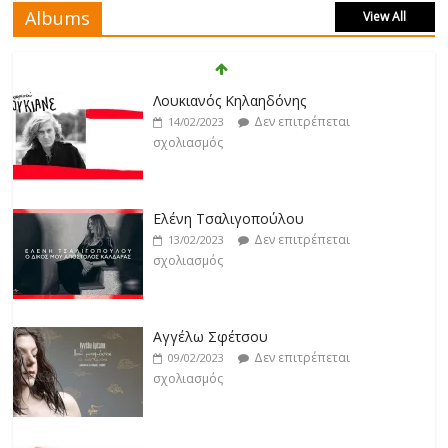
Albums
View All
Άρτεμις Ρέντζιου
Δεν επιτρέπεται
19/02/2023
Λουκιανός Κηλαηδόνης
σχολιασμός
Δεν επιτρέπεται
14/02/2023
σχολιασμός
Jackpot
Δεν επιτρέπεται
19/02/2023
Ελένη Τσαλιγοπούλου
σχολιασμός
Δεν επιτρέπεται
13/02/2023
σχολιασμός
Βιολέτα Νταγκάλου
Δεν επιτρέπεται
18/02/2023
Αγγέλω Σφέτσου
σχολιασμός
Δεν επιτρέπεται
09/02/2023
σχολιασμός