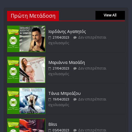
Απόστολος Ρίζος
Πρώτη Μετάδοση
Δεν επιτρέπεται
17/02/2023
View All
σχολιασμός
Ιορδάνης Αγαπητός
Δεν επιτρέπεται
27/04/2023
σχολιασμός
Μικρές Περιπλανήσεις
Δεν επιτρέπεται
16/02/2023
σχολιασμός
Μαριάννα Μασάδη
Δεν επιτρέπεται
27/04/2023
σχολιασμός
Δυνάμεις του Αιγαίου
Δεν επιτρέπεται
15/02/2023
σχολιασμός
Τάνια Μπρεάζου
Δεν επιτρέπεται
19/04/2023
σχολιασμός
Bliss
Δεν επιτρέπεται
05/04/2023