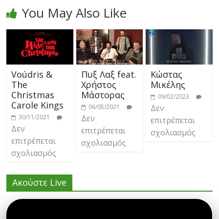
You May Also Like
Voúdris &
Πυξ Λαξ feat.
Κώστας
The
Χρήστος
Μικέλης
Christmas
Μάστορας
09/02/2023
Carole Kings
06/05/2021
Δεν
30/11/2021
Δεν
επιτρέπεται
Δεν
επιτρέπεται
σχολιασμός
επιτρέπεται
σχολιασμός
σχολιασμός
Ακούστε Live