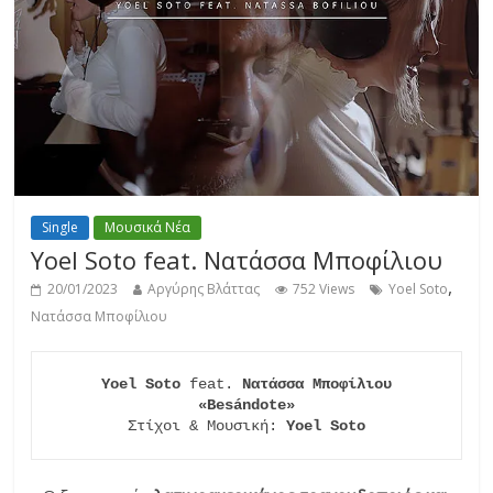
Single
Μουσικά Νέα
Yoel Soto feat. Νατάσσα Μποφίλιου
,
20/01/2023
Αργύρης Βλάττας
752 Views
Yoel Soto
Νατάσσα Μποφίλιου
Yoel Soto
 feat. 
Νατάσσα Μποφίλιου

«Besándote»
Στίχοι & Μουσική: 
Yoel Soto