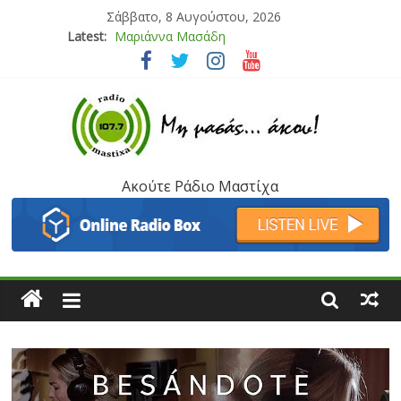
Σάββατο, 8 Αυγούστου, 2026
Latest:
Μαριάννα Μασάδη
Τάνια Μπρεάζου
Bliss
Μάνος Τρυπιάς & Γιώργος Στρατάκης
Ιορδάνης Αγαπητός
Ακούτε Ράδιο Μαστίχα