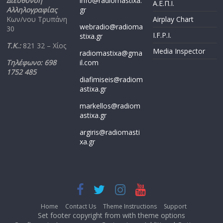
Διεύθυνση
info@radiomastixa.
Α.Ε.Π.Ι.
Αλληλογραφίας
gr
Κων/νου Τρυπάνη
Airplay Chart
webradio@radioma
30
I.F.P.I.
stixa.gr
Τ.Κ.:
821 32 – Χίος
Media Inspector
radiomastixa@gma
Τηλέφωνο: 698
il.com
1752 485
diafimiseis@radiom
astixa.gr
markellos@radiom
astixa.gr
argiris@radiomasti
xa.gr
Home
Contact Us
Theme Instructions
Support
Set footer copyright from with theme options