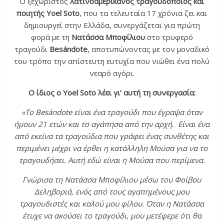
O ξεχωριστός
λατινοαμερικάνος τραγουδοποιός και
ποιητής
Yoel Soto
, που τα τελευταία 17 χρόνια ζει και
δημιουργεί στην Ελλάδα, συνεργάζεται για πρώτη
φορά με τη
Νατάσσα Μποφίλιου
στο τρυφερό
τραγούδι
Bes
á
ndote
, αποτυπώνοντας με τον μοναδικό
του τρόπο την απίστευτη ευτυχία που νιώθει ένα πολύ
νεαρό αγόρι.
Ο ίδιος ο
Yoel Soto
λέει γι’ αυτή τη συνεργασία:
«Το Besándote είναι ένα τραγούδι που έγραψα όταν
ήμουν 21 ετών και το αγάπησα από την αρχή. Είναι ένα
από εκείνα τα τραγούδια που γράφει ένας συνθέτης και
περιμένει μέχρι να έρθει η κατάλληλη Μούσα για να το
τραγουδήσει. Αυτή εδώ είναι η Μούσα που περίμενα.
Γνώρισα τη Νατάσσα Μποφίλιου μέσω του Φοίβου
Δεληβοριά, ενός από τους αγαπημένους μου
τραγουδιστές και καλού μου φίλου. Όταν η Νατάσσα
έτυχε να ακούσει το τραγούδι, μου μετέφερε ότι θα