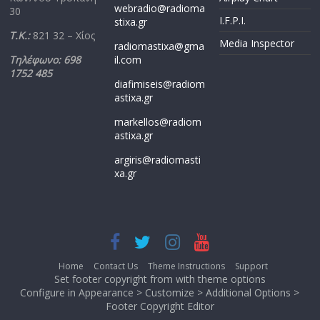
webradio@radioma
30
I.F.P.I.
stixa.gr
Τ.Κ.:
821 32 – Χίος
Media Inspector
radiomastixa@gma
Τηλέφωνο: 698
il.com
1752 485
diafimiseis@radiom
astixa.gr
markellos@radiom
astixa.gr
argiris@radiomasti
xa.gr
Home
Contact Us
Theme Instructions
Support
Set footer copyright from with theme options
Configure in Appearance > Customize > Additional Options >
Footer Copyright Editor