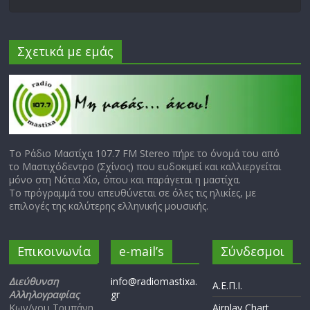
Σχετικά με εμάς
Το Ράδιο Μαστίχα 107.7 FM Stereo πήρε το όνομά του από
το Μαστιχόδεντρο (Σχίνος) που ευδοκιμεί και καλλιεργείται
μόνο στη Νότια Χίο, όπου και παράγεται η μαστίχα.
Το πρόγραμμά του απευθύνεται σε όλες τις ηλικίες, με
επιλογές της καλύτερης ελληνικής μουσικής.
Επικοινωνία
e-mail’s
Σύνδεσμοι
Διεύθυνση
info@radiomastixa.
Α.Ε.Π.Ι.
Αλληλογραφίας
gr
Κων/νου Τρυπάνη
Airplay Chart