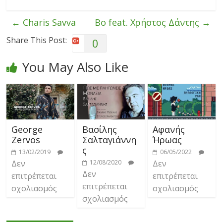
←
Charis Savva
Bo feat. Χρήστος Δάντης
→
Share This Post:
0
You May Also Like
George
Βασίλης
Αφανής
Zervos
Σαλταγιάννη
Ήρωας
ς
13/02/2019
06/05/2022
Δεν
12/08/2020
Δεν
Δεν
επιτρέπεται
επιτρέπεται
επιτρέπεται
σχολιασμός
σχολιασμός
σχολιασμός