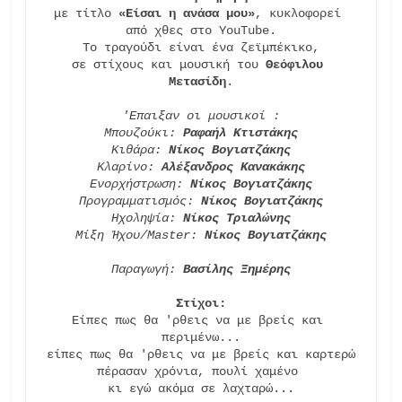
με τίτλο 
«Είσαι η ανάσα μου»
, κυκλοφορεί 
από χθες στο YouTube.

Το τραγούδι είναι ένα ζεϊμπέκικο,

σε στίχους και μουσική του 
Θεόφιλου 
Μετασίδη
.

'Επαιξαν οι μουσικοί :

Μπουζούκι: 
Ραφαήλ Κτιστάκης
Κιθάρα: 
Νίκος Βογιατζάκης
Κλαρίνο: 
Αλέξανδρος Κανακάκης
Ενορχήστρωση: 
Νίκος Βογιατζάκης
Προγραμματισμός: 
Νίκος Βογιατζάκης
Ηχοληψία: 
Νίκος Τριαλώνης
Μίξη Ήχου/Master: 
Νίκος Βογιατζάκης
Παραγωγή: 
Βασίλης Ξημέρης
Στίχοι:
Είπες πως θα 'ρθεις να με βρείς και 
περιμένω...

είπες πως θα 'ρθεις να με βρείς και καρτερώ

πέρασαν χρόνια, πουλί χαμένο 

κι εγώ ακόμα σε λαχταρώ...
