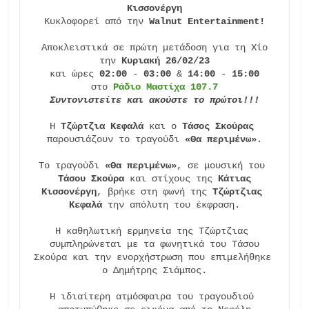
Κισσονέργη
Κυκλοφορεί από την 
Walnut Entertainment!
Αποκλειστικά σε πρώτη μετάδοση για τη Χίο

την 
Κυριακή 26/02/23
και ώρες 
02:00 
-
 03:00
 & 
14:00 
-
 15:00
στο 
Ράδιο Μαστίχα 107.7
Συντονιστείτε και ακούστε το πρώτοι!!!
Η 
Τζώρτζια Κεφαλά
 και ο
 Τάσος Σκούρας
παρουσιάζουν το τραγούδι
 «Θα περιμένω»
.

Το τραγούδι
 «Θα περιμένω»
, σε μουσική του
Τάσου Σκούρα 
και στίχους της 
Κάτιας
Κισσονέργη
, βρήκε στη φωνή της
 Τζώρτζιας 
Κεφαλά
 την απόλυτη του έκφραση.

Η καθηλωτική ερμηνεία της Τζώρτζιας 
συμπληρώνεται με τα φωνητικά του Τάσου

Σκούρα και την ενορχήστρωση που επιμελήθηκε 
ο Δημήτρης Σιάμπος.

Η ιδιαίτερη ατμόσφαιρα του τραγουδιού 