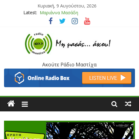
Κυριακή, 9 Αυγούστου, 2026
Latest:
Μαριάννα Μασάδη
Τάνια Μπρεάζου
Bliss
Μάνος Τρυπιάς & Γιώργος Στρατάκης
Ιορδάνης Αγαπητός
Ακούτε Ράδιο Μαστίχα