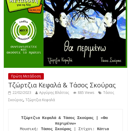
Πρώτη Μετάδοση
Τζώρτζια Κεφαλά & Τάσος Σκούρας
22/02/2023
Αργύρης Βλάττας
885 Views
Τάσος
,
Σκούρας
Τζώρτζια Κεφαλά
Τζώρτζια Κεφαλά & Τάσος Σκούρας | «Θα 
περιμένω»
Μουσική: 
Τάσος Σκούρας
 | Στίχοι: 
Κάτια 