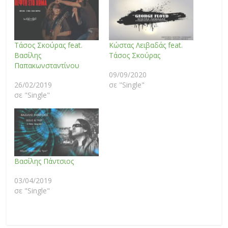
Τάσος Σκούρας feat.
Κώστας Λειβαδάς feat.
Βασίλης
Τάσος Σκούρας
Παπακωνσταντίνου
09/09/2020
26/02/2019
σε "Single"
σε "Single"
Βασίλης Πάντσιος
03/04/2019
σε "Single"