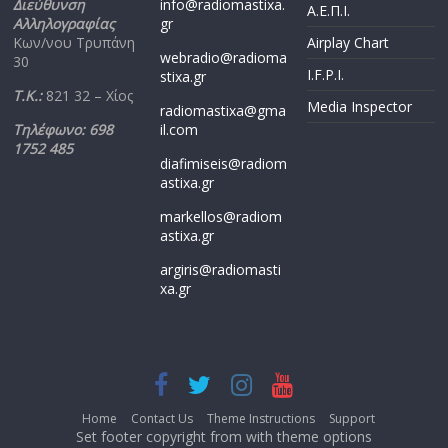
Διεύθυνση
info@radiomastixa.
Α.Ε.Π.Ι.
Αλληλογραφίας
gr
Κων/νου Τρυπάνη
Airplay Chart
webradio@radioma
30
I.F.P.I.
stixa.gr
Τ.Κ.:
821 32 – Χίος
Media Inspector
radiomastixa@gma
Τηλέφωνο: 698
il.com
1752 485
diafimiseis@radiom
astixa.gr
markellos@radiom
astixa.gr
argiris@radiomasti
xa.gr
Home
Contact Us
Theme Instructions
Support
Set footer copyright from with theme options