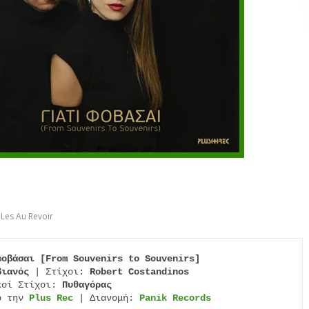
Les Au Revoir
φοβάσαι [From Souvenirs to Souvenirs]
βιανός
 | Στίχοι: 
Robert Costandinos
κοί Στίχοι: 
Πυθαγόρας
ό την 
Plus Rec
 | Διανομή: 
Panik Records