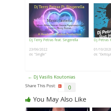
Dj Terry Petras feat. Singerella
Dj Petras 
23/06/2022
01/10/202
σε "Single"
σε "Εκπομ
←
Dj Vasilis Koutonias
Share This Post:
0
You May Also Like