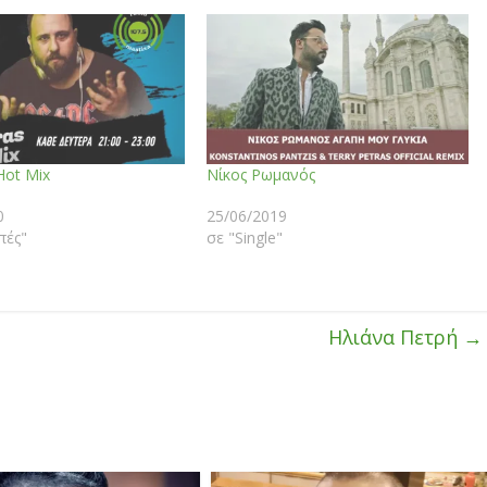
Hot Mix
Νίκος Ρωμανός
0
25/06/2019
πές"
σε "Single"
Ηλιάνα Πετρή
→