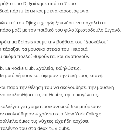
κρόβιο του Dj ξεκίνησε από τα 7 του
ιδικά πάρτυ έστω και με ένα κασσετόφωνο.
στια” του Djing είχε ήδη ξεκινήσει να ασχολείται
μπάσο μαζί με τον παιδικό του φίλο Χριστόδουλο Σιγανό.
ρότημα Eclipsis και με την βοήθεια του “Δασκάλου”
ύ τάραξαν τα μουσικά στέκια του Πειραιά
υ ακόμα πολλοί θυμούνται και αναπολούν.
ub, La Rocka Club, Σχολεία, εκδηλώσεις,
ειραιά γέμισαν και άφησαν την δική τους εποχή.
και παρά την θέληση του να ακολουθήσει την μουσική
να ακολουθήσει τις επιθυμίες της οικογένειας.
 κολλέγιο για χρηματοοικονομικά δεν μπόρεσαν
ν ακολούθησαν 4 χρόνια στο New York College
ράλληλα όμως τις νύχτες είχε ήδη αρχίσει
 ταλέντο του στα dexx των clubs.