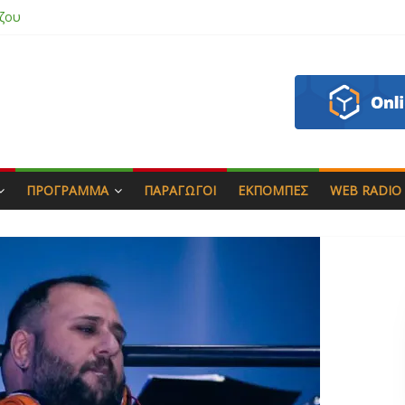
άς & Γιώργος Στρατάκης
απητός
ασάδη
ΠΡΌΓΡΑΜΜΑ
ΠΑΡΑΓΩΓΟΊ
ΕΚΠΟΜΠΈΣ
WEB RADIO