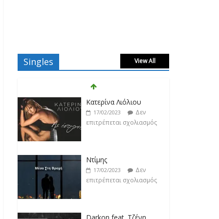
Singles
View All
Κατερίνα Λιόλιου
Δεν
17/02/2023
επιτρέπεται σχολιασμός
Ντίμης
Δεν
17/02/2023
επιτρέπεται σχολιασμός
Darkon feat. Τζένη