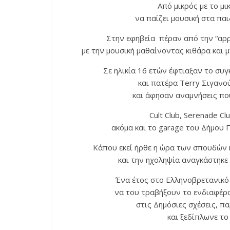
Από μικρός με το μι
να παίζει μουσική στα πα
Στην εφηβεία πέραν από την “αρρώ
με την μουσική μαθαίνοντας κιθάρα και 
Σε ηλικία 16 ετών έφτιαξαν το συγκ
και πατέρα Terry Σιγανο
και άφησαν αναμνήσεις πο
Cult Club, Serenade Cl
ακόμα και το garage του Δήμου Π
Κάπου εκεί ήρθε η ώρα των σπουδών 
και την ηχοληψία αναγκάστηκε 
Ένα έτος στο Ελληνοβρετανικό
να του τραβήξουν το ενδιαφέρο
στις Δημόσιες σχέσεις, πα
και ξεδίπλωνε το