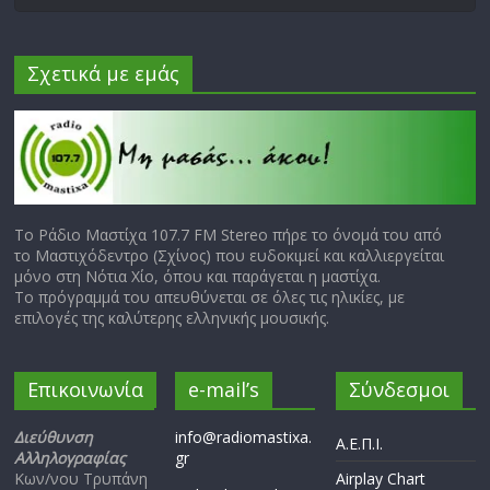
Σχετικά με εμάς
Το Ράδιο Μαστίχα 107.7 FM Stereo πήρε το όνομά του από
το Μαστιχόδεντρο (Σχίνος) που ευδοκιμεί και καλλιεργείται
μόνο στη Νότια Χίο, όπου και παράγεται η μαστίχα.
Το πρόγραμμά του απευθύνεται σε όλες τις ηλικίες, με
επιλογές της καλύτερης ελληνικής μουσικής.
Επικοινωνία
e-mail’s
Σύνδεσμοι
Διεύθυνση
info@radiomastixa.
Α.Ε.Π.Ι.
Αλληλογραφίας
gr
Κων/νου Τρυπάνη
Airplay Chart