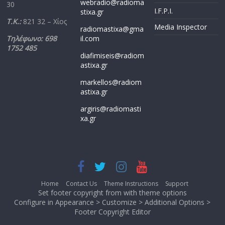
webradio@radioma
30
I.F.P.I.
stixa.gr
Τ.Κ.:
821 32 – Χίος
Media Inspector
radiomastixa@gma
Τηλέφωνο: 698
il.com
1752 485
diafimiseis@radiom
astixa.gr
markellos@radiom
astixa.gr
argiris@radiomasti
xa.gr
Home
Contact Us
Theme Instructions
Support
Set footer copyright from with theme options
Configure in Appearance > Customize > Additional Options >
Footer Copyright Editor