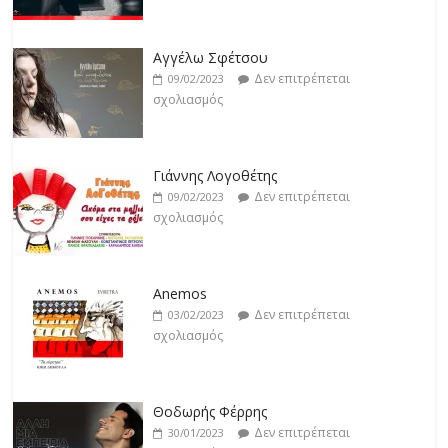
Βιολέτα Νταγκάλου
Δεν επιτρέπεται
18/02/2023
Αγγέλω Σφέτσου
σχολιασμός
Δεν επιτρέπεται
09/02/2023
σχολιασμός
Γιάννης Λογοθέτης
Δεν επιτρέπεται
09/02/2023
σχολιασμός
Anemos
Δεν επιτρέπεται
03/02/2023
σχολιασμός
Θοδωρής Φέρρης
Δεν επιτρέπεται
30/01/2023