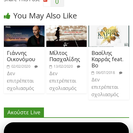
0
You May Also Like
Γιάννης
Μίλτος
Βασίλης
Οικονόμου
Πασχαλίδης
Καρράς feat.
Bo
02/02/2020
13/02/2020
Δεν
Δεν
06/07/2018
Δεν
επιτρέπεται
επιτρέπεται
επιτρέπεται
σχολιασμός
σχολιασμός
σχολιασμός
Ακούστε Live