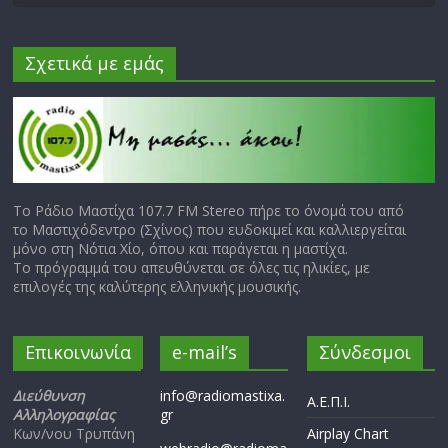
Σχετικά με εμάς
Το Ράδιο Μαστίχα 107.7 FM Stereo πήρε το όνομά του από
το Μαστιχόδεντρο (Σχίνος) που ευδοκιμεί και καλλιεργείται
μόνο στη Νότια Χίο, όπου και παράγεται η μαστίχα.
Το πρόγραμμά του απευθύνεται σε όλες τις ηλικίες, με
επιλογές της καλύτερης ελληνικής μουσικής.
Επικοινωνία
e-mail’s
Σύνδεσμοι
Διεύθυνση
info@radiomastixa.
Α.Ε.Π.Ι.
Αλληλογραφίας
gr
Κων/νου Τρυπάνη
Airplay Chart