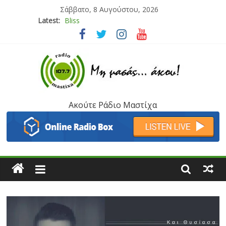
Σάββατο, 8 Αυγούστου, 2026
Latest:
Bliss
Μάνος Τρυπιάς & Γιώργος Στρατάκης
Ιορδάνης Αγαπητός
Μαριάννα Μασάδη
Τάνια Μπρεάζου
Ακούτε Ράδιο Μαστίχα