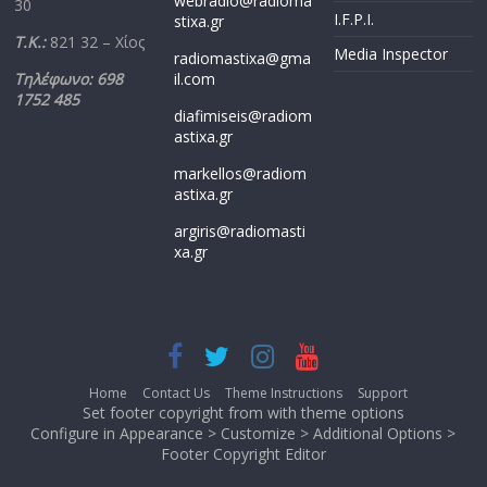
webradio@radioma
30
I.F.P.I.
stixa.gr
Τ.Κ.:
821 32 – Χίος
Media Inspector
radiomastixa@gma
Τηλέφωνο: 698
il.com
1752 485
diafimiseis@radiom
astixa.gr
markellos@radiom
astixa.gr
argiris@radiomasti
xa.gr
Home
Contact Us
Theme Instructions
Support
Set footer copyright from with theme options
Configure in Appearance > Customize > Additional Options >
Footer Copyright Editor