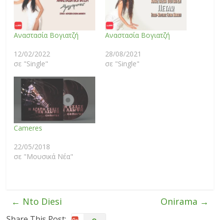
Αναστασία Βογιατζή
Αναστασία Βογιατζή
12/02/2022
28/08/2021
σε "Single"
σε "Single"
Cameres
22/05/2018
σε "Μουσικά Νέα"
←
Nto Diesi
Onirama
→
Share This Post: