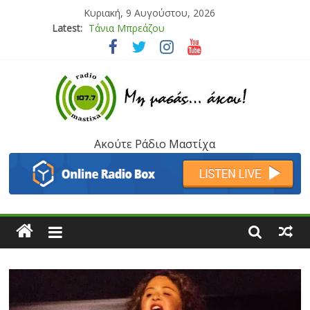
Κυριακή, 9 Αυγούστου, 2026
Latest:
Bliss
Μάνος Τρυπιάς & Γιώργος Στρατάκης
Ιορδάνης Αγαπητός
Μαριάννα Μασάδη
Τάνια Μπρεάζου
Ακούτε Ράδιο Μαστίχα