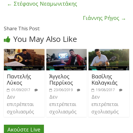
←
Στέφανος Νεαμωνιτάκης
Γιάννης Ρήγος
→
Share This Post:
You May Also Like
Παντελής
Άγγελος
Βασίλης
Λύκος
Περρίκος
Καλαγκιάς
01/09/2017
23/06/2019
19/08/2017
Δεν
Δεν
Δεν
επιτρέπεται
επιτρέπεται
επιτρέπεται
σχολιασμός
σχολιασμός
σχολιασμός
Ακούστε Live