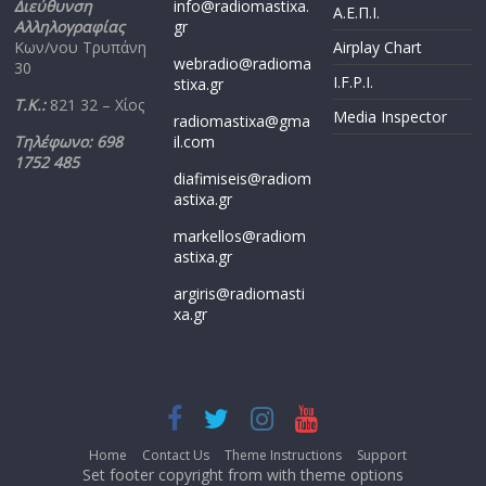
Διεύθυνση
info@radiomastixa.
Α.Ε.Π.Ι.
Αλληλογραφίας
gr
Κων/νου Τρυπάνη
Airplay Chart
webradio@radioma
30
I.F.P.I.
stixa.gr
Τ.Κ.:
821 32 – Χίος
Media Inspector
radiomastixa@gma
Τηλέφωνο: 698
il.com
1752 485
diafimiseis@radiom
astixa.gr
markellos@radiom
astixa.gr
argiris@radiomasti
xa.gr
Home
Contact Us
Theme Instructions
Support
Set footer copyright from with theme options