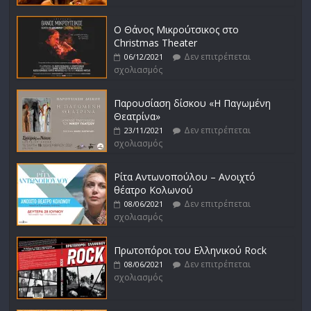
Ο Θάνος Μικρούτσικος στο
Christmas Theater
Δεν επιτρέπεται
06/12/2021
σχολιασμός
Παρουσίαση δίσκου «Η Παγωμένη
Θεατρίνα»
Δεν επιτρέπεται
23/11/2021
σχολιασμός
Ρίτα Αντωνοπούλου – Ανοιχτό
θέατρο Κολωνού
Δεν επιτρέπεται
08/06/2021
σχολιασμός
Πρωτοπόροι του Ελληνικού Rock
Δεν επιτρέπεται
08/06/2021
σχολιασμός