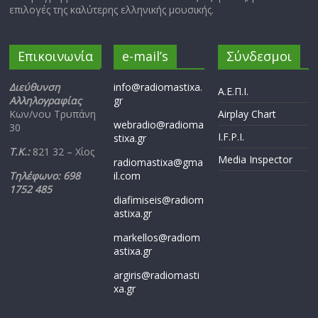
επιλογές της καλύτερης ελληνικής μουσικής.
Επικοινωνία
e-mail’s
Σύνδεσμοι
Διεύθυνση
info@radiomastixa.
Α.Ε.Π.Ι.
Αλληλογραφίας
gr
Κων/νου Τρυπάνη
Airplay Chart
webradio@radioma
30
I.F.P.I.
stixa.gr
Τ.Κ.:
821 32 – Χίος
Media Inspector
radiomastixa@gma
Τηλέφωνο: 698
il.com
1752 485
diafimiseis@radiom
astixa.gr
markellos@radiom
astixa.gr
argiris@radiomasti
xa.gr