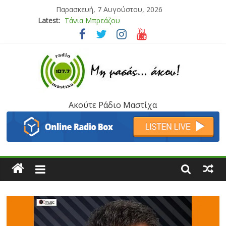
Παρασκευή, 7 Αυγούστου, 2026
Latest:
Bliss
Μάνος Τρυπιάς & Γιώργος Στρατάκης
Ιορδάνης Αγαπητός
Μαριάννα Μασάδη
Τάνια Μπρεάζου
Ακούτε Ράδιο Μαστίχα