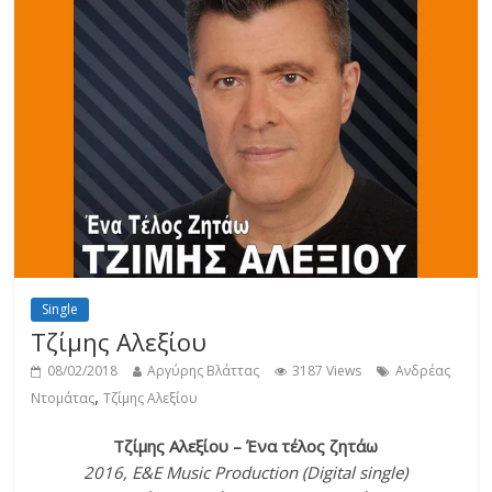
Single
Τζίμης Αλεξίου
08/02/2018
Αργύρης Βλάττας
3187 Views
Ανδρέας
,
Ντομάτας
Τζίμης Αλεξίου
Τζίμης Αλεξίου – Ένα τέλος ζητάω
2016, E&E Music Production (Digital single)