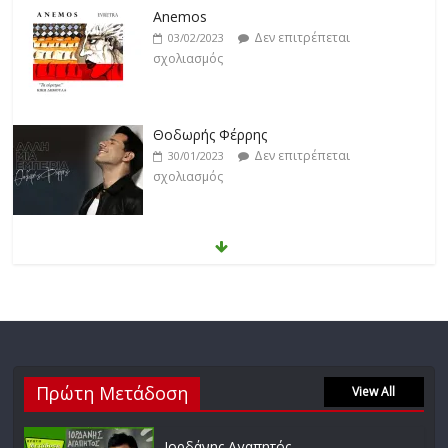
Anemos
Δεν επιτρέπεται
03/02/2023
σχολιασμός
Θοδωρής Φέρρης
Δεν επιτρέπεται
30/01/2023
σχολιασμός
Νίκος Ζιώγαλας
Δεν επιτρέπεται
27/01/2023
σχολιασμός
Απόστολος Ρίζος
Πρώτη Μετάδοση
Δεν επιτρέπεται
View All
17/02/2023
σχολιασμός
Ιορδάνης Αγαπητός