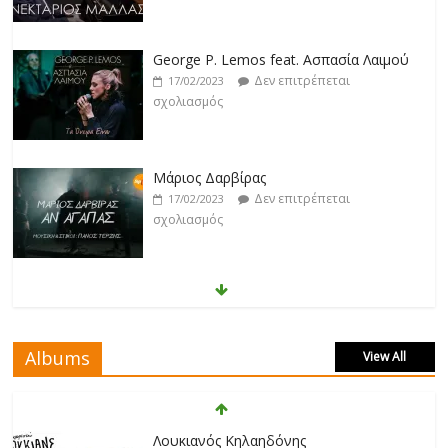
George P. Lemos feat. Ασπασία Λαιμού
Δεν επιτρέπεται
17/02/2023
σχολιασμός
Μάριος Δαρβίρας
Δεν επιτρέπεται
17/02/2023
σχολιασμός
Klavdia
Δεν επιτρέπεται
17/02/2023
σχολιασμός
Albums
View All
Άρτεμις Ρέντζιου
Δεν επιτρέπεται
19/02/2023
Λουκιανός Κηλαηδόνης