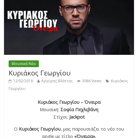
Μουσικά Νέα
Κυριάκος Γεωργίου
12/02/2018
Αργύρης Βλάττας
3086 Views
Κυριάκος
Γεωργίου
Κυριάκος Γεωργίου – Όνειρα
Μουσική:
Σοφία Πεχλιβάνη
Στίχοι:
Jackpot
Ο
Κυριάκος Γεωργίου
, μας παρουσιάζει το νέο του
single με τίτλο
«Όνειρα».