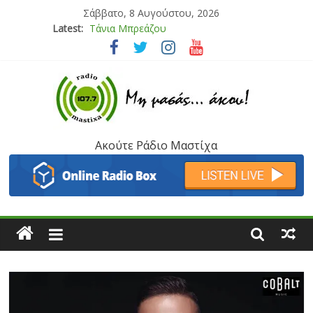
Σάββατο, 8 Αυγούστου, 2026
Latest:
Bliss
Μάνος Τρυπιάς & Γιώργος Στρατάκης
Ιορδάνης Αγαπητός
Μαριάννα Μασάδη
Τάνια Μπρεάζου
Ακούτε Ράδιο Μαστίχα