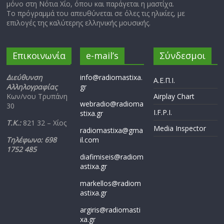
μόνο στη Νότια Χίο, όπου και παράγεται η μαστίχα.
Το πρόγραμμά του απευθύνεται σε όλες τις ηλικίες, με
επιλογές της καλύτερης ελληνικής μουσικής.
Επικοινωνία
e-mail’s
Σύνδεσμοι
Διεύθυνση
info@radiomastixa.
Α.Ε.Π.Ι.
Αλληλογραφίας
gr
Κων/νου Τρυπάνη
Airplay Chart
webradio@radioma
30
I.F.P.I.
stixa.gr
Τ.Κ.:
821 32 – Χίος
Media Inspector
radiomastixa@gma
Τηλέφωνο: 698
il.com
1752 485
diafimiseis@radiom
astixa.gr
markellos@radiom
astixa.gr
argiris@radiomasti
xa.gr