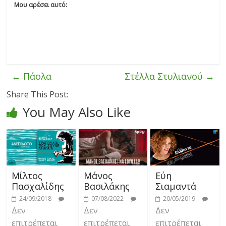
Μου αρέσει αυτό:
←
Πάολα
Στέλλα Στυλιανού
→
Share This Post:
You May Also Like
Μίλτος
Μάνος
Εύη
Πασχαλίδης
Βασιλάκης
Σιαμαντά
24/09/2018
07/08/2022
20/05/2019
Δεν
Δεν
Δεν
επιτρέπεται
επιτρέπεται
επιτρέπεται