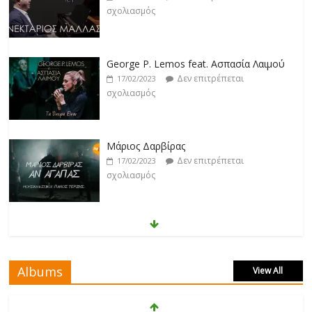
σχολιασμός
George P. Lemos feat. Ασπασία Λαιμού
Δεν επιτρέπεται
17/02/2023
σχολιασμός
Μάριος Δαρβίρας
Δεν επιτρέπεται
17/02/2023
σχολιασμός
Klavdia
Δεν επιτρέπεται
17/02/2023
σχολιασμός
Albums
View All
Άρτεμις Ρέντζιου