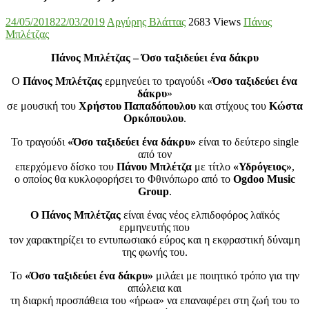
24/05/2018
22/03/2019
Αργύρης Βλάττας
2683 Views
Πάνος
Μπλέτζας
Πάνος Μπλέτζας – Όσο ταξιδεύει ένα δάκρυ
Ο
Πάνος Μπλέτζας
ερμηνεύει το τραγούδι «
Όσο ταξιδεύει ένα
δάκρυ
»
σε μουσική του
Χρήστου Παπαδόπουλου
και στίχους του
Κώστα
Ορκόπουλου
.
Το τραγούδι
«Όσο ταξιδεύει ένα δάκρυ»
είναι το δεύτερο single
από τον
επερχόμενο δίσκο του
Πάνου Μπλέτζα
με τίτλο
«Υδρόγειος»
,
ο οποίος θα κυκλοφορήσει το Φθινόπωρο από το
Ogdoo Music
Group
.
O Πάνος Μπλέτζας
είναι ένας νέος ελπιδοφόρος λαϊκός
ερμηνευτής που
τον χαρακτηρίζει το εντυπωσιακό εύρος και η εκφραστική δύναμη
της φωνής του.
Το
«Όσο ταξιδεύει ένα δάκρυ»
μιλάει με ποιητικό τρόπο για την
απώλεια και
τη διαρκή προσπάθεια του «ήρωα» να επαναφέρει στη ζωή του το