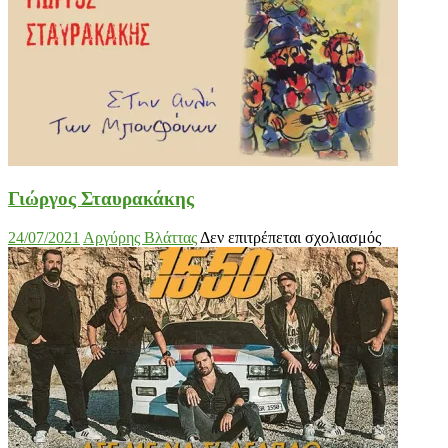
Γιώργος Σταυρακάκης
στο
24/07/2021
Αργύρης Βλάττας
Δεν επιτρέπεται σχολιασμός
Γιώργος
Σταυρακά