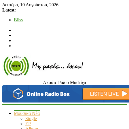
Δευτέρα, 10 Αυγούστου, 2026
Latest:
Bliss
Μάνος Τρυπιάς & Γιώργος Στρατάκης
Ιορδάνης Αγαπητός
Μαριάννα Μασάδη
Τάνια Μπρεάζου
Ακούτε Ράδιο Μαστίχα
radiomastixa.gr
Μη
μασάς…
άκου
Μουσικά Νέα
Single
EP
Album