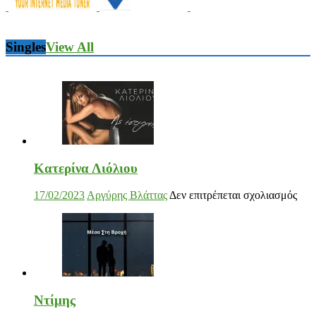
Singles
View All
Ντίμης
στο
17/02/2023
Αργύρης Βλάττας
Δεν επιτρέπεται σχολιασμός
Ντί
Darkon feat. Τζένη Κοσμίδου