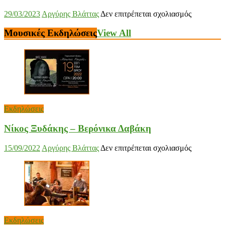
στο
29/03/2023
Αργύρης Βλάττας
Δεν επιτρέπεται σχολιασμός
Δημήτρης
Γιώτης
Μουσικές Εκδηλώσεις
View All
Εκδηλώσεις
Νίκος Ξυδάκης – Βερόνικα Δαβάκη
στο
15/09/2022
Αργύρης Βλάττας
Δεν επιτρέπεται σχολιασμός
Νίκος
Ξυδάκης
–
Βερόνικα
Δαβάκη
Εκδηλώσεις