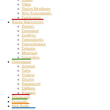
Video
Πρώτη Μετάδοση
Νέες Κυκλοφορίες
Εκδηλώσεις
Χιώτες Καλλιτέχνες
Ποιητές
Στιχουργοί
Συνθέτες
Τραγουδιστές
Τραγουδοποιοί
Σχήματα
Μουσικοί
Συνεργάτες
Πρόγραμμα
Δευτέρα
Τρίτη
Τετάρτη
Πέμπτη
Παρασκευή
Σάββατο
Κυριακή
Παραγωγοί
Εκπομπές
Web Radio