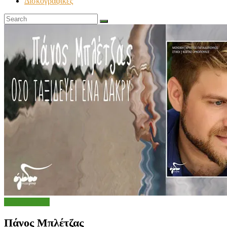
Δισκογραφικές
Μουσικά Νέα
Πάνος Μπλέτζας