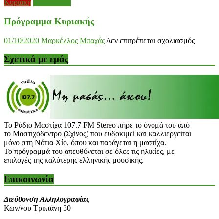
Κυριακή
Πρόγραμμα
Πρόγραμμα Κυριακής
στο
01/10/2020
Μαρκέλλος Μπαχάς
Δεν επιτρέπεται σχολιασμός
Πρόγρ
Κυριακ
Σχετικά με εμάς
Το Ράδιο Μαστίχα 107.7 FM Stereo πήρε το όνομά του από
το Μαστιχόδεντρο (Σχίνος) που ευδοκιμεί και καλλιεργείται
μόνο στη Νότια Χίο, όπου και παράγεται η μαστίχα.
Το πρόγραμμά του απευθύνεται σε όλες τις ηλικίες, με
επιλογές της καλύτερης ελληνικής μουσικής.
Επικοινωνία
Διεύθυνση Αλληλογραφίας
Κων/νου Τρυπάνη 30