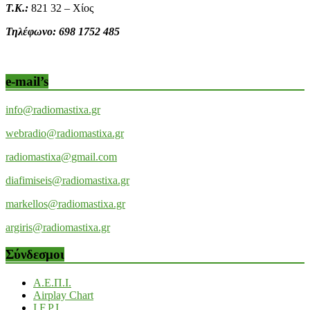
Τ.Κ.:
821 32 – Χίος
Τηλέφωνο: 698 1752 485
e-mail’s
info@radiomastixa.gr
webradio@radiomastixa.gr
radiomastixa@gmail.com
diafimiseis@radiomastixa.gr
markellos@radiomastixa.gr
argiris@radiomastixa.gr
Σύνδεσμοι
Α.Ε.Π.Ι.
Airplay Chart
I.F.P.I.