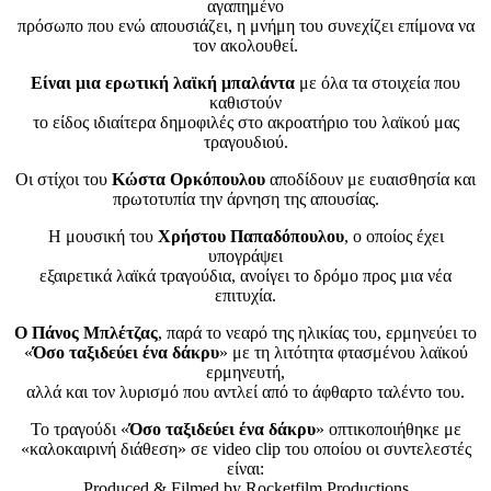
αγαπημένο
πρόσωπο που ενώ απουσιάζει, η μνήμη του συνεχίζει επίμονα να
τον ακολουθεί.
Είναι μια ερωτική λαϊκή μπαλάντα
με όλα τα στοιχεία που
καθιστούν
το είδος ιδιαίτερα δημοφιλές στο ακροατήριο του λαϊκού μας
τραγουδιού.
Οι στίχοι του
Κώστα Ορκόπουλου
αποδίδουν με ευαισθησία και
πρωτοτυπία την άρνηση της απουσίας.
Η μουσική του
Χρήστου Παπαδόπουλου
, ο οποίος έχει
υπογράψει
εξαιρετικά λαϊκά τραγούδια, ανοίγει το δρόμο προς μια νέα
επιτυχία.
Ο Πάνος Μπλέτζας
, παρά το νεαρό της ηλικίας του, ερμηνεύει το
«
Όσο ταξιδεύει ένα δάκρυ
» με τη λιτότητα φτασμένου λαϊκού
ερμηνευτή,
αλλά και τον λυρισμό που αντλεί από το άφθαρτο ταλέντο του.
Το τραγούδι «
Όσο ταξιδεύει ένα δάκρυ
» οπτικοποιήθηκε με
«καλοκαιρινή διάθεση» σε video clip του οποίου οι συντελεστές
είναι:
Produced & Filmed by Rocketfilm Productions