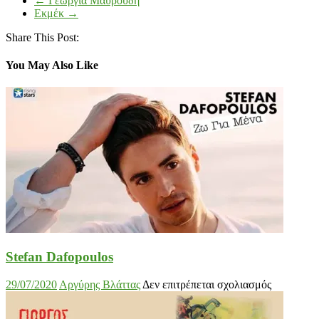
←
Γεωργία Μαυρουδή
Εκμέκ
→
Share This Post:
You May Also Like
Stefan Dafopoulos
στο
29/07/2020
Αργύρης Βλάττας
Δεν επιτρέπεται σχολιασμός
Stefan
Dafopoulo