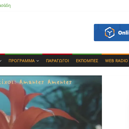
ασάδη
ζου
άς & Γιώργος Στρατάκης
απητός
ΠΡΌΓΡΑΜΜΑ
ΠΑΡΑΓΩΓΟΊ
ΕΚΠΟΜΠΈΣ
WEB RADIO