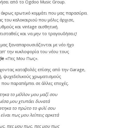
ήσει από το Ogdoo Music Group.
α άκρως ερωτικό κομμάτι που μας παρασύρει
άς του καλοκαιριού που μόλις άρχισε,
ρυθμούς και vintage αισθητική.
τισταθείς και να μην το τραγουδήσεις!
μας ξαναπαρουσιάζονται με νέο ήχο
 απ’ την κυκλοφορία του νέου τους
gle
«Πες Μου Πως».
έχοντας καταβολές επίσης από την Garage,
ή, ψυχεδελικούς χρωματισμούς
ο που παραπέμπει σε άλλες εποχές.
τηκα το μέλλον μου μαζί σου
 μέσα μου χτυπάει δυνατά
τηκα το πρώτο το φιλί σου
 είναι πως μου λείπεις αρκετά
ως, πες μου πως, πες μου πως