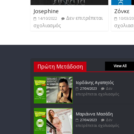
Josephine
Ζόνκε
Δεν επιτρέπεται
14/10/2022
10/03/2
σχολιασμός
σχολιασ
Πρώτη Μετάδοση
View All
Ιορδάνης Αγαπητός
Δεν
27/04/2023
επιτρέπεται σχολιασμός
Μαριάννα Μασάδη
Δεν
27/04/2023
επιτρέπεται σχολιασμός