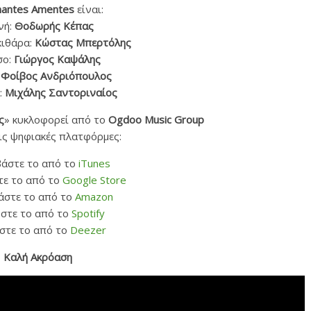
antes Amentes
είναι:
νή:
Θοδωρής Κέπας
κιθάρα:
Κώστας Μπερτόλης
σο:
Γιώργος Καψάλης
:
Φοίβος Ανδριόπουλος
:
Μιχάλης Σαντοριναίος
ς
» κυκλοφορεί από το
Ogdoo Music Group
τις ψηφιακές πλατφόρμες:
βάστε το από το
iTunes
τε το από το
Google Store
άστε το από το
Amazon
ύστε το από το
Spotify
ύστε το από το
Deezer
Καλή Ακρόαση