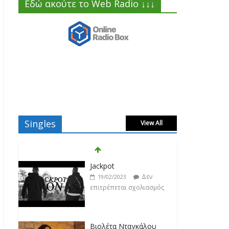
Εδώ ακούτε το Web Radio ↓↓↓
Singles
View All
Jackpot
Δεν
19/02/2023
επιτρέπεται σχολιασμός
Βιολέτα Νταγκάλου