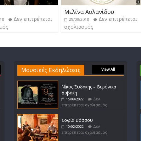
Μελίνα Ασλανίδου
Δεν επιτρέπεται
Δεν επιτρέπεται
018
28/09/2018
μός
σχολιασμός
Μουσικές Εκδηλώσεις
View All
Νίκος Ξυδάκης – Βερόνικα
Δαβάκη
Δεν
15/09/2022
επιτρέπεται σχολιασμός
Σοφία Βόσσου
Δεν
10/02/2022
επιτρέπεται σχολιασμός