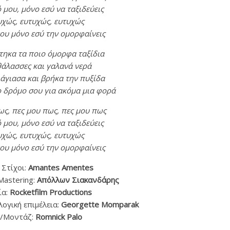
 μου, μόνο εσύ να ταξιδεύεις
χώς, ευτυχώς, ευτυχώς
που μόνο εσύ την ομορφαίνεις
τηκα τα ποιο όμορφα ταξίδια
θάλασσες και γαλανά νερά
άγιασα και βρήκα την πυξίδα
ο δρόμο σου για ακόμα μια φορά
ως, πες μου πως, πες μου πως
 μου, μόνο εσύ να ταξιδεύεις
χώς, ευτυχώς, ευτυχώς
που μόνο εσύ την ομορφαίνεις
 Στίχοι:
Amantes Amentes
Mastering:
Απόλλων Σιακανδάρης
ία:
Rocketfilm Productions
ογική επιμέλεια:
Georgette Momparak
/Μοντάζ:
Romnick Palo