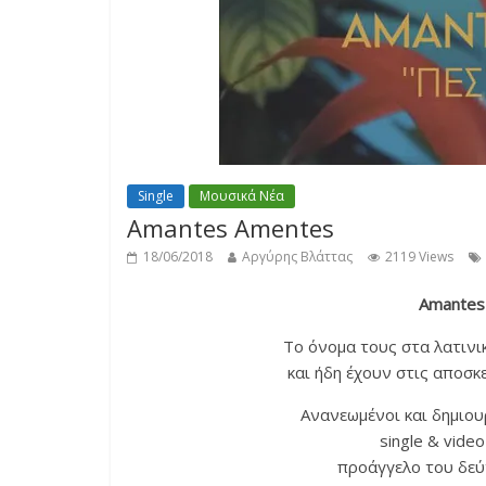
Single
Μουσικά Νέα
Amantes Amentes
18/06/2018
Αργύρης Βλάττας
2119 Views
Amantes
Το όνομα τους στα λατινικ
και ήδη έχουν στις αποσκε
Ανανεωμένοι και δημιου
single & vide
προάγγελο του δεύ