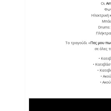
Oι
Am
Φω
Ηλεκτρική 
Μπά
Drums
Πλήκτρα
Το τραγούδι «
Πες μου πω
σε όλες 
• Κατε
• Κατεβάσ
• Κατεβ
• Ακο
• Ακο