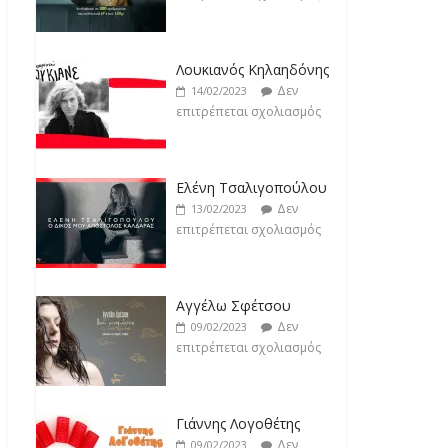
Άρτεμις Ρέντζιου
Δεν
19/02/2023
Λουκιανός Κηλαηδόνης
επιτρέπεται σχολιασμός
Δεν
14/02/2023
επιτρέπεται σχολιασμός
Ελένη Τσαλιγοπούλου
Δεν
13/02/2023
επιτρέπεται σχολιασμός
Αγγέλω Σφέτσου
Δεν
09/02/2023
επιτρέπεται σχολιασμός
Γιάννης Λογοθέτης
Δεν
09/02/2023