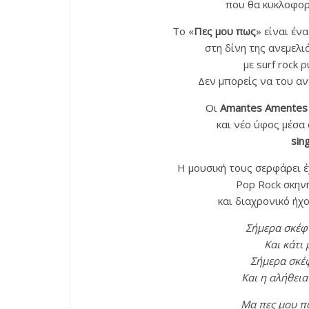
που θα κυκλοφορ
Το «
Πες μου πως
» είναι έν
στη δίνη της ανεμελι
με surf rock 
Δεν μπορείς να του αν
Οι
Amantes Amentes
και νέο ύφος μέσα
sin
Η μουσική τους σερφάρει 
Pop Rock σκην
και διαχρονικό ήχ
Σήμερα σκέφ
Και κάτι
Σήμερα σκέφ
Και η αλήθεια
Μα πες μου π