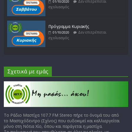
Δεν επιτρέπεται
01/10/2020
σχολιασμός
Πρόγραμμα Κυριακής
Δεν επιτρέπεται
01/10/2020
σχολιασμός
Σχετικά με εμάς
Το Ράδιο Μαστίχα 107.7 FM Stereo πήρε το όνομά του από
το Μαστιχόδεντρο (Σχίνος) που ευδοκιμεί και καλλιεργείται
μόνο στη Νότια Χίο, όπου και παράγεται η μαστίχα.
Το πρόγραμμά του απευθύνεται σε όλες τις ηλικίες, με