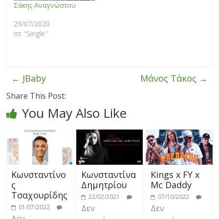
Σάκης Αναγνώστου
29/07/2020
σε "Single"
←
JBaby
Μάνος Τάκος
→
Share This Post:
You May Also Like
Κωνσταντίνο
Κωνσταντίνα
Kings x FY x
ς
Δημητρίου
Mc Daddy
Τσαχουρίδης
22/02/2021
07/10/2022
01/07/2022
Δεν
Δεν
Δεν