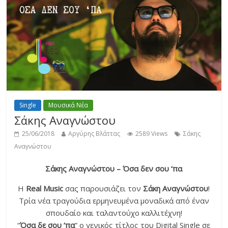
Single
Μουσικά Νέα
Σάκης Αναγνώστου
25/06/2018
Αργύρης Βλάττας
2589 Views
Σάκης
Αναγνώστου
Σάκης Αναγνώστου – Όσα δεν σου ‘πα
H
Real Music
σας παρουσιάζει τον
Σάκη Αναγνώστου
!
Τρία νέα τραγούδια ερμηνευμένα μοναδικά από έναν
σπουδαίο και ταλαντούχο καλλιτέχνη!
“
Όσα δε σου ‘πα
” ο γενικός τίτλος του Digital Single σε