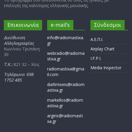
επιλογές της καλύτερης ελληνικής μουσικής.
Επικοινωνία
e-mail’s
Σύνδεσμοι
Διεύθυνση
info@radiomastixa.
Α.Ε.Π.Ι.
Αλληλογραφίας
gr
Κων/νου Τρυπάνη
Airplay Chart
webradio@radioma
30
I.F.P.I.
stixa.gr
Τ.Κ.:
821 32 – Χίος
Media Inspector
radiomastixa@gma
Τηλέφωνο: 698
il.com
1752 485
diafimiseis@radiom
astixa.gr
markellos@radiom
astixa.gr
argiris@radiomasti
xa.gr