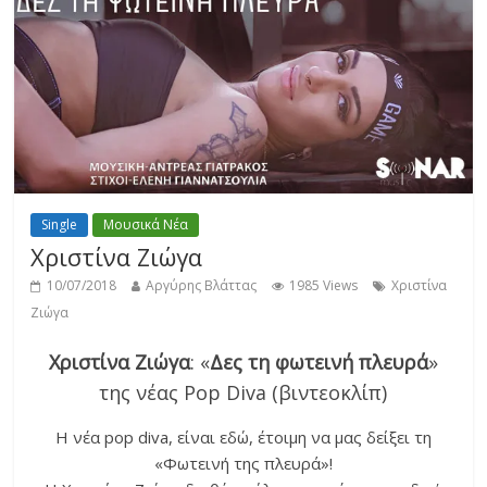
Single
Μουσικά Νέα
Χριστίνα Ζιώγα
10/07/2018
Αργύρης Βλάττας
1985 Views
Χριστίνα
Ζιώγα
Χριστίνα Ζιώγα
: «
Δες τη φωτεινή πλευρά
»
της νέας Pop Diva (βιντεοκλίπ)
Η νέα pop diva, είναι εδώ, έτοιμη να μας δείξει τη
«Φωτεινή της πλευρά»!