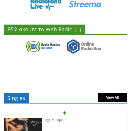
Εδώ ακούτε το Web Radio ↓↓↓
Singles
View All
Ντίμης
Δεν επιτρέπεται
17/02/2023