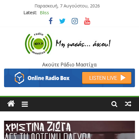
Παρασκευή, 7 Αυγούστου, 2026
Latest:
Bliss
Μάνος Τρυπιάς & Γιώργος Στρατάκης
Ιορδάνης Αγαπητός
Μαριάννα Μασάδη
Τάνια Μπρεάζου
Ακούτε Ράδιο Μαστίχα