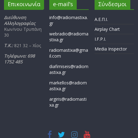
Επικοινωνία
e-mail’s
Σύνδεσμοι
Διεύθυνση
info@radiomastixa.
Α.Ε.Π.Ι.
Αλληλογραφίας
gr
Κων/νου Τρυπάνη
Airplay Chart
webradio@radioma
30
I.F.P.I.
stixa.gr
Τ.Κ.:
821 32 – Χίος
Media Inspector
radiomastixa@gma
Τηλέφωνο: 698
il.com
1752 485
diafimiseis@radiom
astixa.gr
markellos@radiom
astixa.gr
argiris@radiomasti
xa.gr