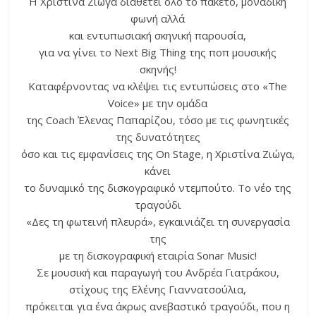
Η Χριστίνα Ζιώγα διαθέτει όλο το πακέτο, μοναδική
φωνή αλλά
και εντυπωσιακή σκηνική παρουσία,
για να γίνει το Next Big Thing της ποπ μουσικής
σκηνής!
Καταφέρνοντας να κλέψει τις εντυπώσεις στο «Τhe
Voice» με την ομάδα
της Coach Έλενας Παπαρίζου, τόσο με τις φωνητικές
της δυνατότητες
όσο και τις εμφανίσεις της On Stage, η Χριστίνα Ζιώγα,
κάνει
το δυναμικό της δισκογραφικό ντεμπούτο. Το νέο της
τραγούδι
«Δες τη φωτεινή πλευρά», εγκαινιάζει τη συνεργασία
της
με τη δισκογραφική εταιρία Sonar Music!
Σε μουσική και παραγωγή του Ανδρέα Γιατράκου,
στίχους της Ελένης Γιαννατσούλια,
πρόκειται για ένα άκρως ανεβαστικό τραγούδι, που η