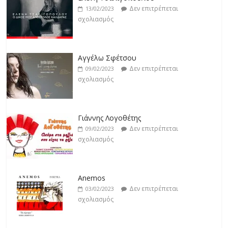
Βιολέτα Νταγκάλου
Δεν επιτρέπεται
18/02/2023
Αγγέλω Σφέτσου
σχολιασμός
Δεν επιτρέπεται
09/02/2023
σχολιασμός
Κατερίνα Λιόλιου
Δεν επιτρέπεται
17/02/2023
Γιάννης Λογοθέτης
σχολιασμός
Δεν επιτρέπεται
09/02/2023
σχολιασμός
Anemos
Δεν επιτρέπεται
03/02/2023
σχολιασμός
Θοδωρής Φέρρης
Δεν επιτρέπεται
30/01/2023
σχολιασμός