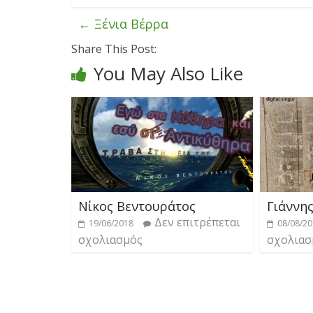
←
Ξένια Βέρρα
Share This Post:
You May Also Like
Νίκος Βεντουράτος
Γιάννη
Δεν επιτρέπεται
19/06/2018
08/08/2
σχολιασμός
σχολιασ