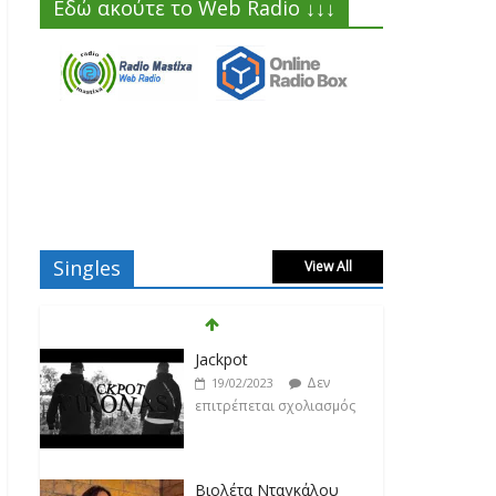
Εδώ ακούτε το Web Radio ↓↓↓
Jackpot
Singles
View All
Δεν
19/02/2023
επιτρέπεται σχολιασμός
Βιολέτα Νταγκάλου
Δεν
18/02/2023
επιτρέπεται σχολιασμός