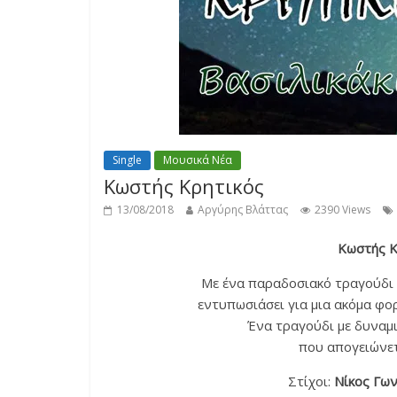
Single
Μουσικά Νέα
Κωστής Κρητικός
13/08/2018
Αργύρης Βλάττας
2390 Views
Κωστής Κ
Με ένα παραδοσιακό τραγούδι 
εντυπωσιάσει για μια ακόμα φο
Ένα τραγούδι με δυναμ
που απογειώνετ
Στίχοι:
Νίκος Γων