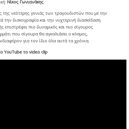
κή:
Νίκος Γωνιανάκης
 της νεότερης γενιάς των τραγουδιστών που με την
ά την δισκογραφία και την νυχτερινή διασκέδαση.
ς επιστρέφει πιο δυναμικός και πιο σίγουρος
ομμάτι που σίγουρα θα αγκαλιάσει ο κόσμος,
ενδιαφέρον για τoν ίδιο όλα αυτά τα χρόνια.
το Υ
ou
Τ
ube
το
video
clip