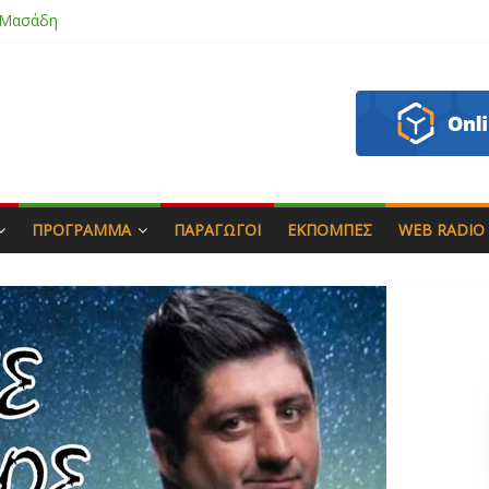
 Μασάδη
εάζου
πιάς & Γιώργος Στρατάκης
Αγαπητός
ΠΡΌΓΡΑΜΜΑ
ΠΑΡΑΓΩΓΟΊ
ΕΚΠΟΜΠΈΣ
WEB RADIO