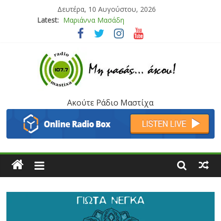
Δευτέρα, 10 Αυγούστου, 2026
Latest:
Μαριάννα Μασάδη
Τάνια Μπρεάζου
Bliss
Μάνος Τρυπιάς & Γιώργος Στρατάκης
Ιορδάνης Αγαπητός
Ακούτε Ράδιο Μαστίχα