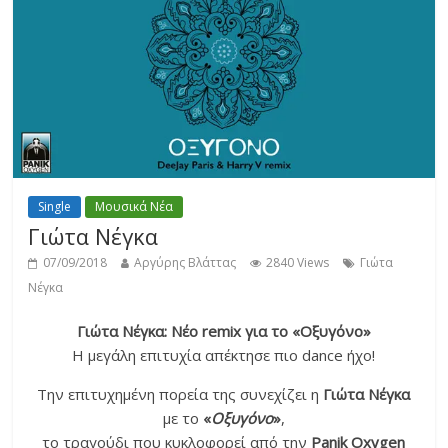
Single
Μουσικά Νέα
Γιώτα Νέγκα
07/09/2018
Αργύρης Βλάττας
2840 Views
Γιώτα
Νέγκα
Γιώτα Νέγκα: Νέο remix για το «Οξυγόνο»
Η μεγάλη επιτυχία απέκτησε πιο dance ήχο!
Την επιτυχημένη πορεία της συνεχίζει η
Γιώτα Νέγκα
με το
«
Οξυγόνο
»
,
το τραγούδι που κυκλοφορεί από την
Panik Oxygen