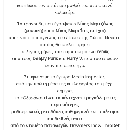
και έδωσε τον ιδιαίτερο ρυθμό του στο φετινό
καλοκαίρι.
Το τραγούδι, που έγραψαν ο
Νίκος Μερτζάνος
(μουσική)
και ο
Νίκος Μωραΐτης (στίχοι)
και είναι ο προάγγελος του δίσκου της Γιώτας Νέγκα ο
οποίος θα κυκλοφορήσει
σε λίγους μήνες, απέκτησε ακόμα ένα
remix
,
από τους
DeeJay Paris
και
Harry V
, που του έδωσαν
έναν πιο dance ήχο.
Σύμφωνα με το έγκυρο Media Inspector,
από την πρώτη μέρα της κυκλοφορίας του μέχρι
σήμερα,
το «
Οξυγόνο
» είναι
το «έντεχνο» τραγούδι με τις
περισσότερες
ραδιοφωνικές μεταδόσεις καθημερινά
, ενώ
απέκτησε
και διεθνές remix
από το ντουέτο παραγωγών Dreamers Inc & ThroDef