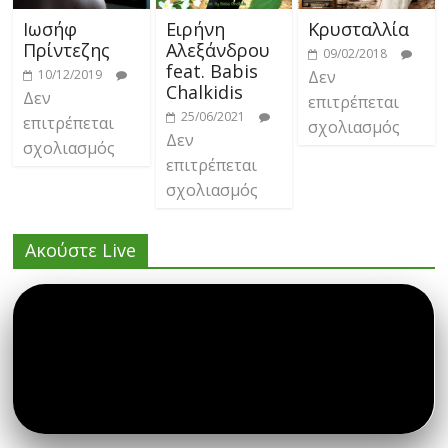
Ιωσήφ
Ειρήνη
Κρυσταλλία
Πρίντεζης
Αλεξάνδρου
09/02/2018
feat. Babis
10/12/2019
Δεν
Chalkidis
Δεν
επιτρέπεται
25/06/2021
επιτρέπεται
σχολιασμός
Δεν
σχολιασμός
επιτρέπεται
σχολιασμός
Ακούστε Live