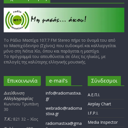
Το Ράδιο Μαστίχα 107.7 FM Stereo πήρε το όνομά του από
το Μαστιχόδεντρο (Σχίνος) που ευδοκιμεί και καλλιεργείται
μόνο στη Νότια Χίο, όπου και παράγεται η μαστίχα.
Το πρόγραμμά του απευθύνεται σε όλες τις ηλικίες, με
επιλογές της καλύτερης ελληνικής μουσικής.
Επικοινωνία
e-mail’s
Σύνδεσμοι
Διεύθυνση
info@radiomastixa.
Α.Ε.Π.Ι.
Αλληλογραφίας
gr
Κων/νου Τρυπάνη
Airplay Chart
webradio@radioma
30
I.F.P.I.
stixa.gr
Τ.Κ.:
821 32 – Χίος
Media Inspector
radiomastixa@gma