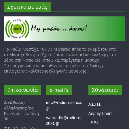
Σχετικά με εμάς
Το Ράδιο Μαστίχα 107.7 FM Stereo πήρε το όνομά του από
το Μαστιχόδεντρο (Σχίνος) που ευδοκιμεί και καλλιεργείται
μόνο στη Νότια Χίο, όπου και παράγεται η μαστίχα.
Το πρόγραμμά του απευθύνεται σε όλες τις ηλικίες, με
επιλογές της καλύτερης ελληνικής μουσικής.
Επικοινωνία
e-mail’s
Σύνδεσμοι
Διεύθυνση
info@radiomastixa.
Α.Ε.Π.Ι.
Αλληλογραφίας
gr
Κων/νου Τρυπάνη
Airplay Chart
webradio@radioma
30
I.F.P.I.
stixa.gr
Τ.Κ.:
821 32 – Χίος