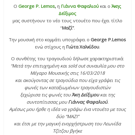
Ο
George P. Lemos
,
η
Γιάννα Φαφαλιού
και ο
Άκης
Δείξιμος
μας συστήνουν το νέο τους ντουέτο που έχει τίτλο
“
Μαζί”
.
Την μουσική στο κομμάτι υπογράφει ο
George P.Lemos
ενώ στίχους η
Γιώτα Χαλκίδου
.
Ο συνθέτης του τραγουδιού δήλωσε χαρακτηριστικά:
“Μετά την επιτυχημένη και sold out συναυλία μου στο
Μέγαρο Μουσικής στις 16/03/2018
και ακούγοντας σε τραγούδια που είχα γράψει τις
φωνές των καταξιωμένων τραγουδιστών
ξεχώρισα τις φωνές του
Άκη Δείξιμου
και της
συντοπίτισσας μου
Γιάννας Φαφαλιού
.
Αμέσως μου ήρθε η ιδέα να γράψω ένα ντουέτο με τους
δύο “ΜΑΖΙ”
και έτσι με την μαγική ενορχήστρωση του Λεωνίδα
Τζίτζου βγήκε