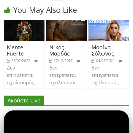
You May Also Like
Mente
Νίκος
Μαρίνα
Fuerte
Μαρδάς
Σόλωνος
26/02/2022
17/12/2017
04/06/2021
Δεν
Δεν
Δεν
επιτρέπεται
επιτρέπεται
επιτρέπεται
σχολιασμός
σχολιασμός
σχολιασμός
Ακούστε Live