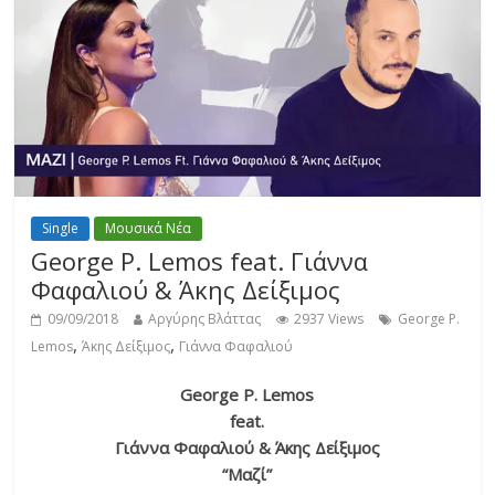
Single
Μουσικά Νέα
George P. Lemos feat. Γιάννα
Φαφαλιού & Άκης Δείξιμος
09/09/2018
Αργύρης Βλάττας
2937 Views
George P.
,
,
Lemos
Άκης Δείξιμος
Γιάννα Φαφαλιού
George P. Lemos
feat.
Γιάννα Φαφαλιού & Άκης Δείξιμος
“Μαζί”