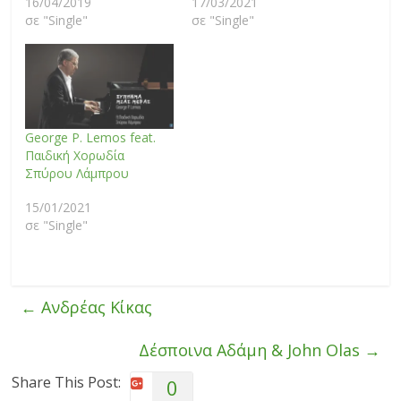
16/04/2019
17/03/2021
σε "Single"
σε "Single"
George P. Lemos feat.
Παιδική Χορωδία
Σπύρου Λάμπρου
15/01/2021
σε "Single"
←
Ανδρέας Κίκας
Δέσποινα Αδάμη & John Olas
→
Share This Post:
0