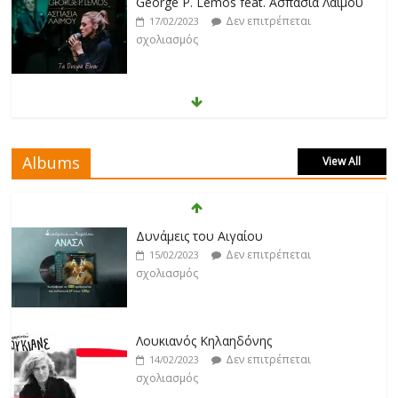
George P. Lemos feat. Ασπασία Λαιμού
Δεν επιτρέπεται
17/02/2023
σχολιασμός
Μάριος Δαρβίρας
Δεν επιτρέπεται
17/02/2023
σχολιασμός
Albums
View All
Klavdia
Δεν επιτρέπεται
17/02/2023
Δυνάμεις του Αιγαίου
σχολιασμός
Δεν επιτρέπεται
15/02/2023
σχολιασμός
Άρτεμις Ρέντζιου
Δεν επιτρέπεται
19/02/2023
Λουκιανός Κηλαηδόνης
σχολιασμός
Δεν επιτρέπεται
14/02/2023
σχολιασμός