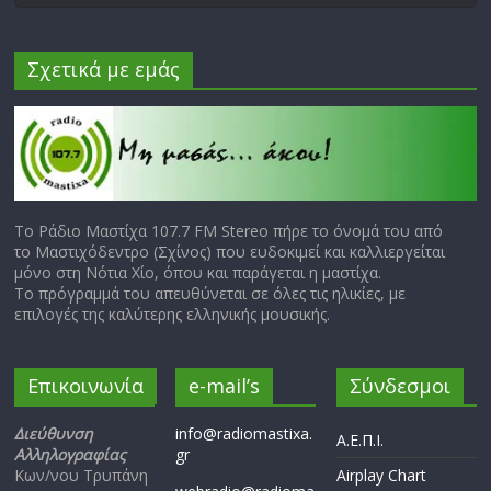
Σχετικά με εμάς
Το Ράδιο Μαστίχα 107.7 FM Stereo πήρε το όνομά του από
το Μαστιχόδεντρο (Σχίνος) που ευδοκιμεί και καλλιεργείται
μόνο στη Νότια Χίο, όπου και παράγεται η μαστίχα.
Το πρόγραμμά του απευθύνεται σε όλες τις ηλικίες, με
επιλογές της καλύτερης ελληνικής μουσικής.
Επικοινωνία
e-mail’s
Σύνδεσμοι
Διεύθυνση
info@radiomastixa.
Α.Ε.Π.Ι.
Αλληλογραφίας
gr
Κων/νου Τρυπάνη
Airplay Chart