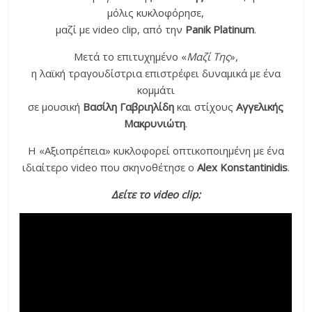
μόλις κυκλοφόρησε,
μαζί με video clip, από την
Panik Platinum
.
Μετά το επιτυχημένο «
Μαζί Της
»,
η λαϊκή τραγουδίστρια επιστρέφει δυναμικά με ένα
κομμάτι
σε μουσική
Βασίλη Γαβριηλίδη
και στίχους
Αγγελικής
Μακρυνιώτη
.
Η «Αξιοπρέπεια» κυκλοφορεί οπτικοποιημένη με ένα
ιδιαίτερο video που σκηνοθέτησε ο
Alex Κonstantinidis
.
Δείτε το video clip: