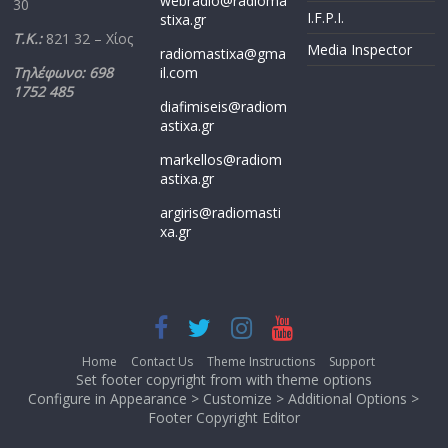
webradio@radioma
30
I.F.P.I.
stixa.gr
Τ.Κ.:
821 32 – Χίος
Media Inspector
radiomastixa@gma
Τηλέφωνο: 698
il.com
1752 485
diafimiseis@radiom
astixa.gr
markellos@radiom
astixa.gr
argiris@radiomasti
xa.gr
Home
Contact Us
Theme Instructions
Support
Set footer copyright from with theme options
Configure in Appearance > Customize > Additional Options >
Footer Copyright Editor