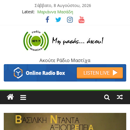
Σάββατο, 8 Αυγούστου, 2026
Latest:
Μαριάννα Μασάδη
Τάνια Μπρεάζου
Bliss
Μάνος Τρυπιάς & Γιώργος Στρατάκης
Ιορδάνης Αγαπητός
Ακούτε Ράδιο Μαστίχα