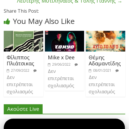
Λευτέρης Μυτιληναίος & Τόλης Γιαννής
→
Share This Post:
You May Also Like
Φίλιππος
Mike x Dee
Θέμης
Πλιάτσικας
Αδαμαντίδης
29/06/2022
27/09/2022
Δεν
08/01/2021
Δεν
Δεν
επιτρέπεται
επιτρέπεται
επιτρέπεται
σχολιασμός
σχολιασμός
σχολιασμός
Ακούστε Live