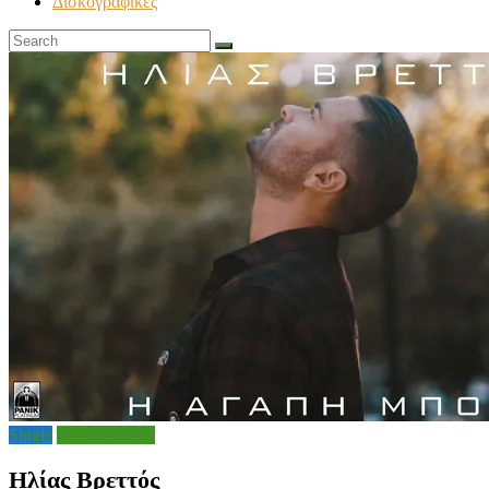
Δισκογραφικές
Single
Μουσικά Νέα
Ηλίας Βρεττός