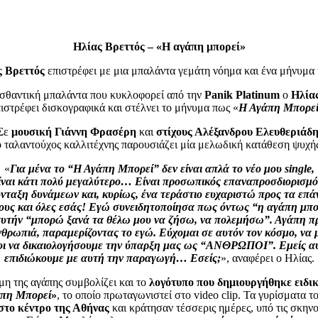
Ηλίας Βρεττός – «Η αγάπη μπορεί»
ς Βρεττός
επιστρέφει με μια μπαλάντα γεμάτη νόημα και ένα μήνυμα 
ισθαντική μπαλάντα που κυκλοφορεί από την
Panik Platinum
ο
Ηλία
ιστρέφει δισκογραφικά και στέλνει το μήνυμα πως «
Η Αγάπη Μπορε
Σε
μουσική Γιάννη Φρασέρη
και
στίχους Αλέξανδρου Ελευθεριάδ
ο ταλαντούχος καλλιτέχνης παρουσιάζει μία μελωδική κατάθεση ψυχής
«
Για μένα το “Η Αγάπη Μπορεί” δεν είναι απλά το νέο μου single,
ίναι κάτι πολύ μεγαλύτερο… Είναι προσωπικός επαναπροσδιορισμό
νταξη δυνάμεων και, κυρίως, ένα τεράστιο ευχαριστώ προς τα επά
ους και όλες εσάς! Εγώ συνειδητοποίησα πως όντως “η αγάπη μπο
αυτήν “μπορώ ξανά τα θέλω μου να ζήσω, να πολεμήσω”. Αγάπη 
νθρωπιά, παραμερίζοντας το εγώ. Εύχομαι σε αυτόν τον κόσμο, να
οι να δικαιολογήσουμε την ύπαρξη μας ως “AΝΘΡΩΠΟΙ”. Εμείς α
επιδιώκουμε με αυτή την παραγωγή… Εσείς;
», αναφέρει ο Ηλίας.
μη της αγάπης συμβολίζει και το
λογότυπο που δημιουργήθηκε ειδικ
πη Μπορεί
»
, το οποίο πρωταγωνιστεί στο video clip. Τα γυρίσματα τ
στο κέντρο της Αθήνας
και κράτησαν τέσσερις ημέρες, υπό τις σκηνο