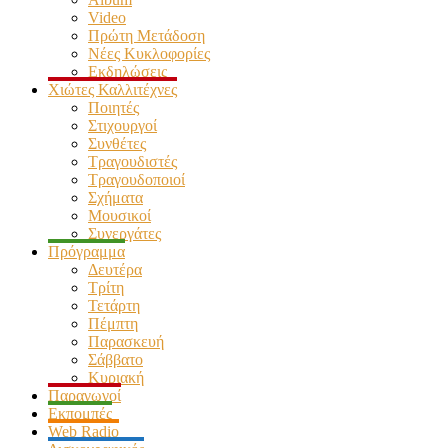
Video
Πρώτη Μετάδοση
Νέες Κυκλοφορίες
Εκδηλώσεις
Χιώτες Καλλιτέχνες
Ποιητές
Στιχουργοί
Συνθέτες
Τραγουδιστές
Τραγουδοποιοί
Σχήματα
Μουσικοί
Συνεργάτες
Πρόγραμμα
Δευτέρα
Τρίτη
Τετάρτη
Πέμπτη
Παρασκευή
Σάββατο
Κυριακή
Παραγωγοί
Εκπομπές
Web Radio