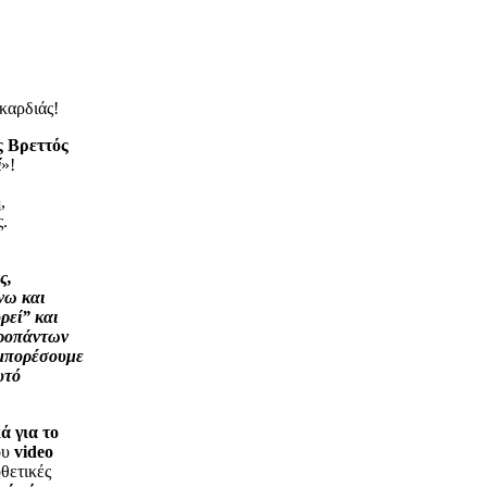
καρδιάς!
ς Βρεττός
ί
»!
η
,
.
ς,
νω και
ρεί” και
προπάντων
 μπορέσουμε
υτό
ά για το
ου
video
θετικές