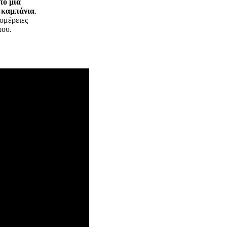
πό μία
 καμπάνια
.
τομέρειες
του.