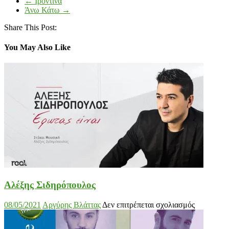
←
Ιροντίνα
Άνω Κάτω
→
Share This Post:
You May Also Like
Αλέξης Σιδηρόπουλος
στο
08/05/2021
Αργύρης Βλάττας
Δεν επιτρέπεται σχολιασμός
Αλέξης
Σιδηρόπο