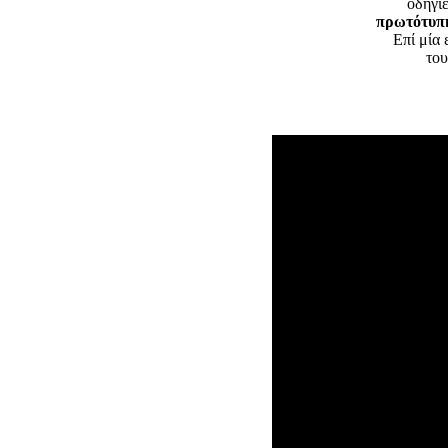
οδηγί
πρωτότυπη
Επί μία 
του