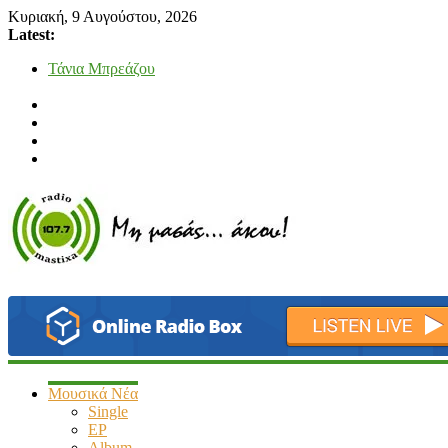
Κυριακή, 9 Αυγούστου, 2026
Latest:
Bliss
Μάνος Τρυπιάς & Γιώργος Στρατάκης
Ιορδάνης Αγαπητός
Μαριάννα Μασάδη
Τάνια Μπρεάζου
radiomastixa.gr
Μη
μασάς…
άκου
Μουσικά Νέα
Single
EP
Album