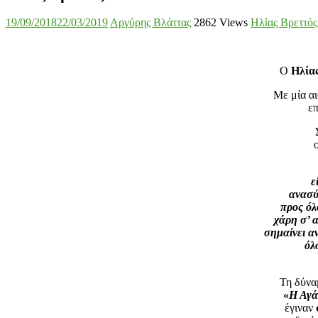
19/09/2018
22/03/2019
Αργύρης Βλάττας
2862 Views
Ηλίας Βρεττός
Ο
Ηλία
Με μία α
επ
ε
ανασύ
προς όλ
χάρη σ’ 
σημαίνει α
όλ
Τη δύνα
«
Η Αγά
έγιναν