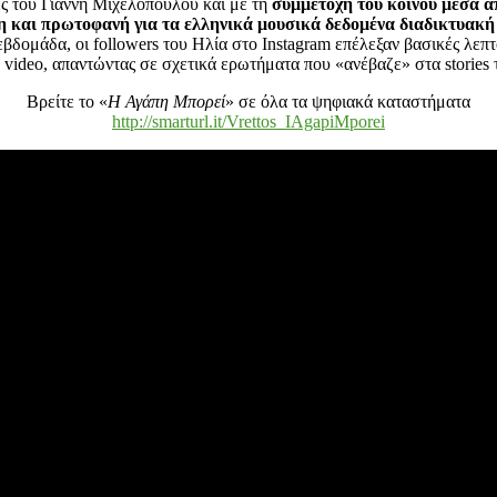
ες του Γιάννη Μιχελόπουλου και με τη
συμμετοχή του κοινού μέσα α
 και πρωτοφανή για τα ελληνικά μουσικά δεδομένα διαδικτυακή
εβδομάδα, οι followers του Ηλία στο Instagram επέλεξαν βασικές λεπ
 video, απαντώντας σε σχετικά ερωτήματα που «ανέβαζε» στα stories 
Βρείτε το «
Η Αγάπη Μπορεί
» σε όλα τα ψηφιακά καταστήματα
http://smarturl.it/Vrettos_IAgapiMporei